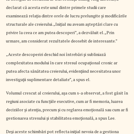
declarat că acesta este unul dintre primele studii care
examinează relația dintre orele de lucru prelungite și modificările
structurale ale creierului. „Inițial nu aveam așteptări clare cu
privire la ceea ce am putea descoperi”, a dezvăluit el. „Prin
urmare, am considerat rezultatele deosebit de interesante.”
„Aceste descoperiri deschid noi întrebări și subliniază
complexitatea modului în care stresul ocupațional cronic ar
putea afecta sănătatea creierului, evidențiind necesitatea unor
investigații suplimentare detaliate”, a spus el.
Volumul crescut al creierului, așa cum s-a observat, a fost găsit în
regiuni asociate cu funcțiile executive, cum ar fi memoria, luarea
deciziilor și atenția, precum și cu reglarea emoțională sau cum ar fi
gestionarea stresului și stabilitatea emoțională, a spus Lee.
Deși aceste schimbări pot reflecta inițial nevoia de a gestiona