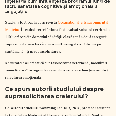
înțeleagă cum influențează programul lung de
lucru sănătatea cognitivă și emoțională a
angajaților.
Studiul a fost publicat în revista
Occupational & Environmental
Medicine
. În cadrul cercetărilor a fost evaluat volumul cerebral a
110 lucrători din domeniul sănătății, clasificați în două categorii:
suprasolicitarea – lucrând mai mult sau egal cu 52 de ore pe
săptămână – și nesuprasolicitarea.
Rezultatele au arătat că suprasolicitarea determină „modificări
semnificative” în regiunile creierului asociate cu funcția executivă
și reglarea emoțională.
Ce spun autorii studiului despre
suprasolicitarea creierului?
Co-autorul studiului, Wanhyung Lee, MD, Ph.D., profesor asistent
la Colegiul de Medicină al Universității Chung-Ang din Seul, a