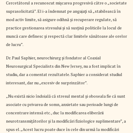
Cercetătorul a recunoscut mișcarea progresivă către o „societate
suprasolicitată”. El i-a îndemnat pe angajați să „stabilească în
mod activ limite, să asigure odihnă și recuperare regulate, să
practice gestionarea stresului și să susțină politicile la locul de
muncă care definesc și respectă clar limitele sănătoase ale orelor
de lucru”.
Dr. Paul Saphier, neurochirurg și fondator al Coaxial
Neurosurgical Specialists din New Jersey, nu a fost implicat în
studiu, dar a comentat rezultatele. Saphier a considerat studiul
interesant, dar nu „excesiv de surprinzător”.
„Nu există nicio îndoială că stresul mental și oboseala fie că sunt
asociate cu privarea de somn, anxietate sau perioade lungi de
concentrare intensă etc., duc la modificarea eliberării
neurotransmițătorilor și la modificări fiziologice suplimentare”, a
spus el. „Acest lucru poate duce în cele din urmă la modificări