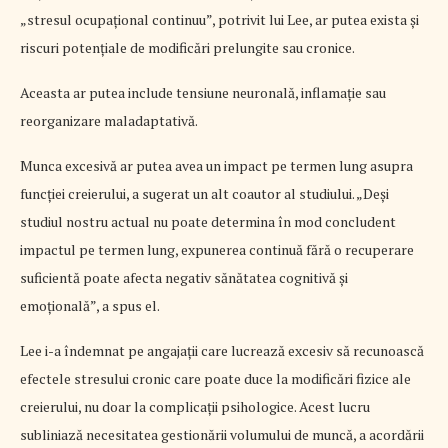
„stresul ocupațional continuu”, potrivit lui Lee, ar putea exista și
riscuri potențiale de modificări prelungite sau cronice.
Aceasta ar putea include tensiune neuronală, inflamație sau
reorganizare maladaptativă.
Munca excesivă ar putea avea un impact pe termen lung asupra
funcției creierului, a sugerat un alt coautor al studiului. „Deși
studiul nostru actual nu poate determina în mod concludent
impactul pe termen lung, expunerea continuă fără o recuperare
suficientă poate afecta negativ sănătatea cognitivă și
emoțională”, a spus el.
Lee i-a îndemnat pe angajații care lucrează excesiv să recunoască
efectele stresului cronic care poate duce la modificări fizice ale
creierului, nu doar la complicații psihologice. Acest lucru
subliniază necesitatea gestionării volumului de muncă, a acordării