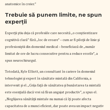
anatomice în creier.”
Trebuie să punem limite, ne spun
experții
Experții știu deja că profesiile care necesită „o conștientizare
cognitivă clară” fără „loc de eroare” – cum ar fi piloții de linie și
profesioniștii din domeniul medical – beneficiază de „număr
limitat de ore de lucru consecutive pentru a reduce erorile”, a
spus neurochirurgul.
Totodată, Kyle Elliott, un consultant în cariere în domeniul
tehnologiei și expert în sănătate mintală din California, a
intervenit și el. „Grija față de sănătatea și bunăstarea ta mintală
este esențială dacă vrei să fii un angajat productiv”, a spus el.
„Neglijarea sănătății mintale nu numai că îți poate afecta
capacitatea de a munci eficient, dar poate avea un impact negativ