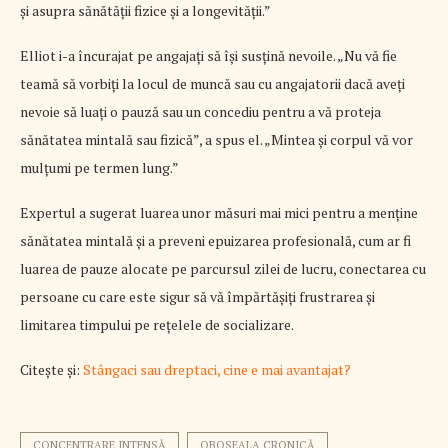
și asupra sănătății fizice și a longevității.”
Elliot i-a încurajat pe angajați să își susțină nevoile. „Nu vă fie
teamă să vorbiți la locul de muncă sau cu angajatorii dacă aveți
nevoie să luați o pauză sau un concediu pentru a vă proteja
sănătatea mintală sau fizică”, a spus el. „Mintea și corpul vă vor
mulțumi pe termen lung.”
Expertul a sugerat luarea unor măsuri mai mici pentru a menține
sănătatea mintală și a preveni epuizarea profesională, cum ar fi
luarea de pauze alocate pe parcursul zilei de lucru, conectarea cu
persoane cu care este sigur să vă împărtășiți frustrarea și
limitarea timpului pe rețelele de socializare.
Citește și:
Stângaci sau dreptaci, cine e mai avantajat?
CONCENTRARE INTENSĂ
OBOSEALA CRONICĂ