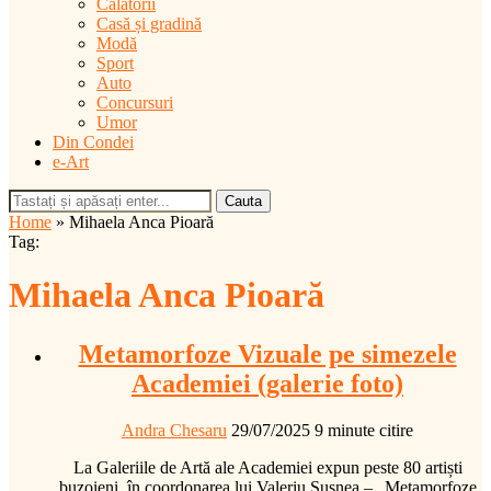
Călătorii
Casă și gradină
Modă
Sport
Auto
Concursuri
Umor
Din Condei
e-Art
Cauta
Home
»
Mihaela Anca Pioară
Tag:
Mihaela Anca Pioară
Metamorfoze Vizuale pe simezele
Academiei (galerie foto)
Andra Chesaru
29/07/2025
9 minute citire
La Galeriile de Artă ale Academiei expun peste 80 artiști
buzoieni, în coordonarea lui Valeriu Şuşnea – „Metamorfoze