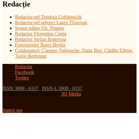
Redacție
Redactor-șef
Teodora Cobilenschi
Redactor-șef adjunct Laura Tîrnovan
Senior editor Gh. Dragoș
Redactor Florentina Cenja
Redactor Ștefan Bedereag
Fotoreporter Rareș Beșliu
Colaboratori:
Carmen Tudorache, Dana Ilieș, Cătălin Eftene,
Tudor Bedereag
Redactia
Facebook
Twitter
ISSN 3008 - 6337
|
ISSN-L 3008 - 6337
@2023 - All Right Reserved.
3Q Media
Inapoi sus