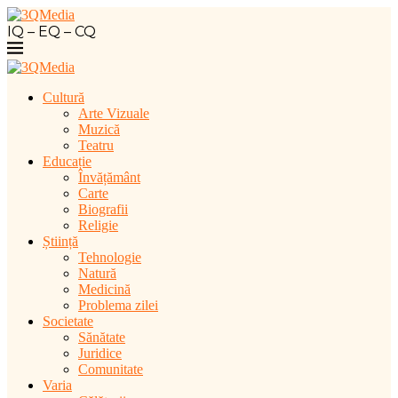
IQ – EQ – CQ
Cultură
Arte Vizuale
Muzică
Teatru
Educație
Învățământ
Carte
Biografii
Religie
Știință
Tehnologie
Natură
Medicină
Problema zilei
Societate
Sănătate
Juridice
Comunitate
Varia