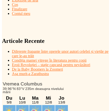
Expoziție de artă
Coș
Finalizare
Contul meu
Articole Recente
Diferențe frapante între operele unor autori celebri și viețile pe
care le-au trăit
Condiția mamei vitrege în literatura pentru copii
Eroii Revoluției – stație capcană pentru nevăzători
De la Baby Boomers la Zoomeri
Aşa murit-a Zarathustra