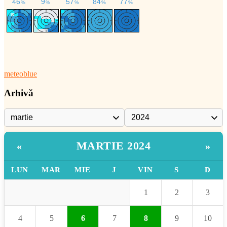
meteoblue
Arhivă
MARTIE 2024
«
»
LUN
MAR
MIE
J
VIN
S
D
1
2
3
4
5
6
7
8
9
10