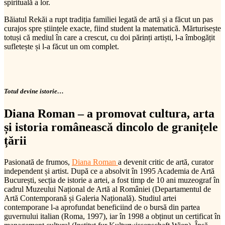
spirituală a lor.
Băiatul Rekăi a rupt tradiția familiei legată de artă și a făcut un pas
curajos spre științele exacte, fiind student la matematică. Mărturisește
totuși că mediul în care a crescut, cu doi părinți artiști, l-a îmbogățit
sufletește și l-a făcut un om complet.
Totul devine istorie…
Diana Roman – a promovat cultura, arta
și istoria românească dincolo de granițele
țării
Pasionată de frumos,
Diana Roman
a devenit critic de artă, curator
independent și artist. După ce a absolvit în 1995 Academia de Artă
București, secția de istorie a artei, a fost timp de 10 ani muzeograf în
cadrul Muzeului Național de Artă al României (Departamentul de
Artă Contemporană și Galeria Națională). Studiul artei
contemporane l-a aprofundat beneficiind de o bursă din partea
guvernului italian (Roma, 1997), iar în 1998 a obținut un certificat în