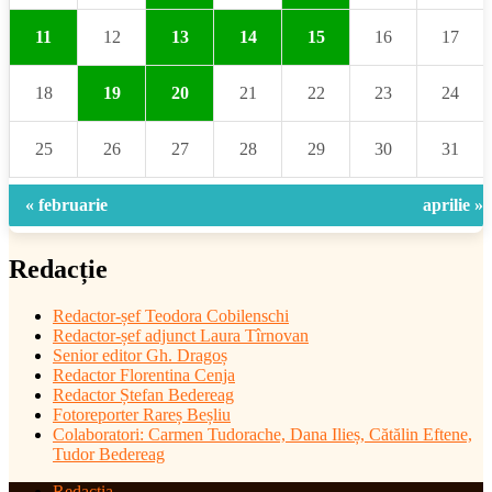
11
12
13
14
15
16
17
18
19
20
21
22
23
24
25
26
27
28
29
30
31
« februarie
aprilie »
Redacție
Redactor-șef
Teodora Cobilenschi
Redactor-șef adjunct Laura Tîrnovan
Senior editor Gh. Dragoș
Redactor Florentina Cenja
Redactor Ștefan Bedereag
Fotoreporter Rareș Beșliu
Colaboratori:
Carmen Tudorache, Dana Ilieș, Cătălin Eftene,
Tudor Bedereag
Redactia