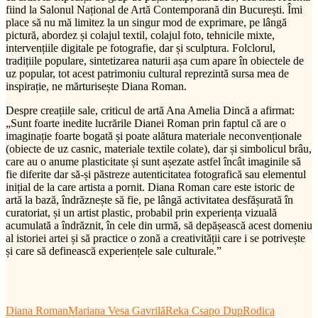
fiind la Salonul Național de Artă Contemporană din București. Îmi
place să nu mă limitez la un singur mod de exprimare, pe lângă
pictură, abordez și colajul textil, colajul foto, tehnicile mixte,
intervențiile digitale pe fotografie, dar și sculptura. Folclorul,
tradițiile populare, sintetizarea naturii așa cum apare în obiectele de
uz popular, tot acest patrimoniu cultural reprezintă sursa mea de
inspirație, ne mărturisește Diana Roman.
Despre creațiile sale, criticul de artă Ana Amelia Dincă a afirmat:
„Sunt foarte inedite lucrările Dianei Roman prin faptul că are o
imaginație foarte bogată și poate alătura materiale neconvenționale
(obiecte de uz casnic, materiale textile colate), dar și simbolicul brâu,
care au o anume plasticitate și sunt așezate astfel încât imaginile să
fie diferite dar să-și păstreze autenticitatea fotografică sau elementul
inițial de la care artista a pornit. Diana Roman care este istoric de
artă la bază, îndrăznește să fie, pe lângă activitatea desfășurată în
curatoriat, și un artist plastic, probabil prin experiența vizuală
acumulată a îndrăznit, în cele din urmă, să depășească acest domeniu
al istoriei artei și să practice o zonă a creativității care i se potrivește
și care să definească experiențele sale culturale.”
Diana Roman
Mariana Vesa Gavrilă
Reka Csapo Dup
Rodica