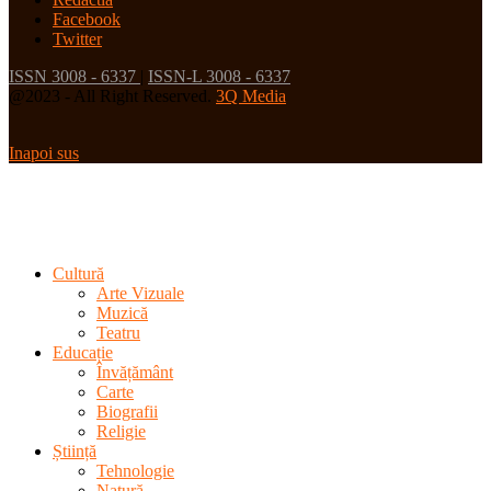
Facebook
Twitter
ISSN 3008 - 6337
|
ISSN-L 3008 - 6337
@2023 - All Right Reserved.
3Q Media
Inapoi sus
Cultură
Arte Vizuale
Muzică
Teatru
Educație
Învățământ
Carte
Biografii
Religie
Știință
Tehnologie
Natură