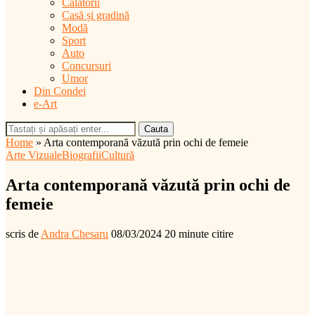
Călătorii
Casă și gradină
Modă
Sport
Auto
Concursuri
Umor
Din Condei
e-Art
Cauta
Home
»
Arta contemporană văzută prin ochi de femeie
Arte Vizuale
Biografii
Cultură
Arta contemporană văzută prin ochi de
femeie
scris de
Andra Chesaru
08/03/2024
20 minute citire