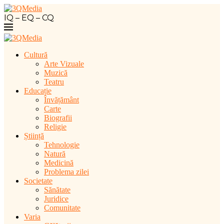
IQ – EQ – CQ
Cultură
Arte Vizuale
Muzică
Teatru
Educație
Învățământ
Carte
Biografii
Religie
Știință
Tehnologie
Natură
Medicină
Problema zilei
Societate
Sănătate
Juridice
Comunitate
Varia