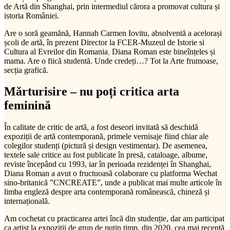
de Artă din Shanghai, prin intermediul cărora a promovat cultura și
istoria României.
Are o soră geamănă, Hannah Carmen Iovitu, absolventă a acelorași
școli de artă, în prezent Director la FCER-Muzeul de Istorie si
Cultura al Evreilor din Romania
.
Diana Roman este bineînțeles și
mama. Are o fiică studentă. Unde credeți…? Tot la Arte frumoase,
secția grafică.
Mărturisire – nu poți critica arta
feminină
În calitate de critic de artă, a fost deseori invitată să deschidă
expoziții de artă contemporană, primele vernisaje fiind chiar ale
colegilor studenți (pictură și design vestimentar). De asemenea,
textele sale critice au fost publicate în presă, cataloage, albume,
reviste începând cu 1993, iar în perioada rezidenței în Shanghai,
Diana Roman a avut o fructuoasă colaborare cu platforma Wechat
sino-britanică ”CNCREATE”, unde a publicat mai multe articole în
limba engleză despre arta contemporană românească, chineză și
internațională.
Am cochetat cu practicarea artei încă din studenție, dar am participat
ca artist la expoziții de grup de puțin timp, din 2020, cea mai recentă