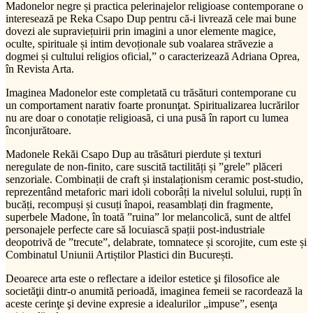
Madonelor negre și practica pelerinajelor religioase contemporane o
interesează pe Reka Csapo Dup pentru că-i livrează cele mai bune
dovezi ale supraviețuirii prin imagini a unor elemente magice,
oculte, spirituale și intim devoționale sub voalarea străvezie a
dogmei și cultului religios oficial,” o caracterizează Adriana Oprea,
în Revista Arta.
Imaginea Madonelor este completată cu trăsături contemporane cu
un comportament narativ foarte pronunţat. Spiritualizarea lucrărilor
nu are doar o conotație religioasă, ci una pusă în raport cu lumea
înconjurătoare.
Madonele Rekăi Csapo Dup au trăsături pierdute și texturi
neregulate de non-finito, care suscită tactilități și ”grele” plăceri
senzoriale. Combinații de craft și instalaționism ceramic post-studio,
reprezentând metaforic mari idoli coborâți la nivelul solului, rupți în
bucăți, recompuși și cusuți înapoi, reasamblați din fragmente,
superbele Madone, în toată ”ruina” lor melancolică, sunt de altfel
personajele perfecte care să locuiască spații post-industriale
deopotrivă de ”trecute”, delabrate, tomnatece și scorojite, cum este și
Combinatul Uniunii Artiștilor Plastici din București.
Deoarece arta este o reflectare a ideilor estetice şi filosofice ale
societăţii dintr-o anumită perioadă, imaginea femeii se racordează la
aceste cerinţe şi devine expresie a idealurilor „impuse”, esenţa