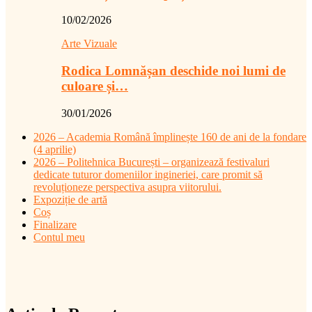
10/02/2026
Arte Vizuale
Rodica Lomnășan deschide noi lumi de
culoare și…
30/01/2026
2026 – Academia Română împlinește 160 de ani de la fondare
(4 aprilie)
2026 – Politehnica București – organizează festivaluri
dedicate tuturor domeniilor ingineriei, care promit să
revoluționeze perspectiva asupra viitorului.
Expoziție de artă
Coș
Finalizare
Contul meu