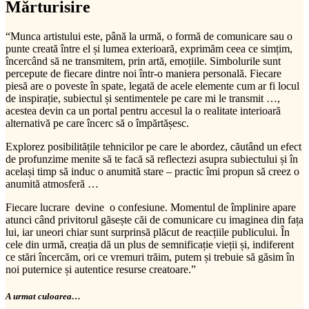
Mărturisire
“Munca artistului este, până la urmă, o formă de comunicare sau o
punte creată între el și lumea exterioară, exprimăm ceea ce simțim,
încercând să ne transmitem, prin artă, emoțiile. Simbolurile sunt
percepute de fiecare dintre noi într-o maniera personală. Fiecare
piesă are o poveste în spate, legată de acele elemente cum ar fi locul
de inspirație, subiectul și sentimentele pe care mi le transmit …,
acestea devin ca un portal pentru accesul la o realitate interioară
alternativă pe care încerc să o împărtășesc.
Explorez posibilitățile tehnicilor pe care le abordez, căutând un efect
de profunzime menite să te facă să reflectezi asupra subiectului și în
același timp să induc o anumită stare – practic îmi propun să creez o
anumită atmosferă …
Fiecare lucrare devine o confesiune. Momentul de împlinire apare
atunci când privitorul găsește căi de comunicare cu imaginea din fața
lui, iar uneori chiar sunt surprinsă plăcut de reacțiile publicului. În
cele din urmă, creația dă un plus de semnificație vieții și, indiferent
ce stări încercăm, ori ce vremuri trăim, putem și trebuie să găsim în
noi puternice și autentice resurse creatoare.”
A urmat culoarea…