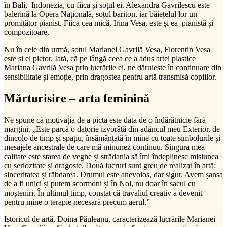
în Bali, Indonezia, cu fiica și soțul ei. Alexandra Gavrilescu este
balerină la Opera Națională, soțul bariton, iar băiețelul lor un
promițător pianist. Fiica cea mică, Irina Vesa, este și ea pianistă și
compozitoare.
Nu în cele din urmă, soțul Marianei Gavrilă Vesa, Florentin Vesa
este și el pictor. Iată, că pe lângă ceea ce a adus artei plastice
Mariana Gavrilă Vesa prin lucrările ei, ne dăruiește în continuare din
sensibilitate și emoție, prin dragostea pentru artă transmisă copiilor.
Mărturisire – arta feminină
Ne spune că motivația de a picta este data de o îndărătnicie fără
margini. „Este parcă o datorie izvorâtă din adâncul meu Exterior, de
dincolo de timp și spațiu, însămânțată în mine cu toate simbolurile și
mesajele ancestrale de care mă minunez continuu. Singura mea
calitate este starea de veghe și strădania să îmi îndeplinesc misiunea
cu seriozitate și dragoste. Două lucruri sunt greu de realizat în artă:
sinceritatea și răbdarea. Drumul este anevoios, dar sigur. Avem șansa
de a fi unici și putem scormoni și în Noi, nu doar în sacul cu
moșteniri. În ultimul timp, constat că travaliul creativ a devenit
pentru mine o terapie necesară precum aerul.”
Istoricul de artă, Doina Păuleanu, caracterizează lucrările Marianei