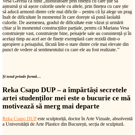
Vesa Gavrilă ca fiind „tulburătoare prin finețea cu care știe să
aștearnă și să așeze culorile unele cu altele, prin finețea cu care știe
să aducă armonii dintre cele mai dificile – pentru că își alege un prag
înalt de dificultate în momentul în care dorește să pună laolaltă
culorile. De asemenea, gradul de dificultate este văzut și urmărit
chiar și în momentul construcțiilor parțiale, pentru că Mariana Vesa
construiește vast, construiește bine, peisajele sale au consistență și în
același timp au acel aer de finețe exemplară care rezidă dintr-o
apropiere a peisajului, făcută într-o stare dintre cele mai elevate din
punct de vedere al sentimentului cu care ele au fost realizate.’’
Și totul prinde formă…
Reka Csapo DUP – a împărtăși secretele
artei studenților mei este o bucurie ce mă
motivează să merg mai departe
Reka Csapo DUP
este sculptoriță, doctor în Arte Vizuale, absolventă
a Universității de Arte Plastice din București, secția de sculptură.