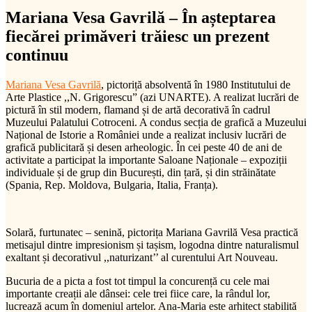
Mariana Vesa Gavrilă – În așteptarea
fiecărei primăveri trăiesc un prezent
continuu
Mariana Vesa Gavrilă
, pictoriță absolventă în 1980 Institutului de
Arte Plastice ,,N. Grigorescu” (azi UNARTE). A realizat lucrări de
pictură în stil modern, flamand și de artă decorativă în cadrul
Muzeului Palatului Cotroceni. A condus secția de grafică a Muzeului
Național de Istorie a României unde a realizat inclusiv lucrări de
grafică publicitară și desen arheologic. În cei peste 40 de ani de
activitate a participat la importante Saloane Naționale – expoziții
individuale și de grup din București, din țară, și din străinătate
(Spania, Rep. Moldova, Bulgaria, Italia, Franța).
Solară, furtunatec – senină, pictorița Mariana Gavrilă Vesa practică
metisajul dintre impresionism și tașism, logodna dintre naturalismul
exaltant și decorativul ,,naturizant’’ al curentului Art Nouveau.
Bucuria de a picta a fost tot timpul la concurență cu cele mai
importante creații ale dânsei: cele trei fiice care, la rândul lor,
lucrează acum în domeniul artelor. Ana-Maria este arhitect stabilită