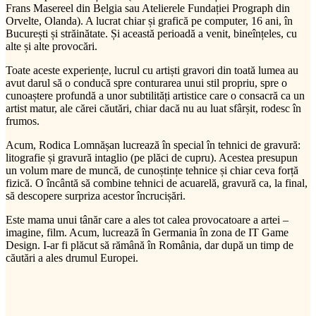
Frans Masereel din Belgia sau Atelierele Fundației Prograph din
Orvelte, Olanda). A lucrat chiar și grafică pe computer, 16 ani, în
București și străinătate. Și această perioadă a venit, bineînțeles, cu
alte și alte provocări.
Toate aceste experiențe, lucrul cu artiști gravori din toată lumea au
avut darul să o conducă spre conturarea unui stil propriu, spre o
cunoaștere profundă a unor subtilități artistice care o consacră ca un
artist matur, ale cărei căutări, chiar dacă nu au luat sfârșit, rodesc în
frumos.
Acum, Rodica Lomnășan lucrează în special în tehnici de gravură:
litografie și gravură intaglio (pe plăci de cupru). Acestea presupun
un volum mare de muncă, de cunoștințe tehnice și chiar ceva forță
fizică. O încântă să combine tehnici de acuarelă, gravură ca, la final,
să descopere surpriza acestor încrucișări.
Este mama unui tânăr care a ales tot calea provocatoare a artei –
imagine, film. Acum, lucrează în Germania în zona de IT Game
Design. I-ar fi plăcut să rămână în România, dar după un timp de
căutări a ales drumul Europei.