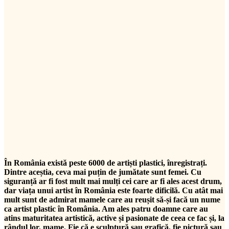
În România există peste 6000 de artiști plastici, înregistrați.
Dintre aceștia, ceva mai puțin de jumătate sunt femei. Cu
siguranță ar fi fost mult mai mulți cei care ar fi ales acest drum,
dar viața unui artist în România este foarte dificilă. Cu atât mai
mult sunt de admirat mamele care au reușit să-și facă un nume
ca artist plastic în România. Am ales patru doamne care au
atins maturitatea artistică, active și pasionate de ceea ce fac și, la
rândul lor, mame. Fie că e sculptură sau grafică, fie pictură sau