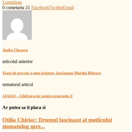
Lomnăşan
0 cometariu
21
Facebook
Twitter
Email
Andra Chesaru
articolul anterior
Viața de poveste a unei prințese, fascinanta Martha Bibescu
urmatorul articol
14AA41 – Ghid practic pentru generaţia Z
Ar putea sa ti placa si
Otilia Chiriac: Drumul fascinant al medicului
stomatolog spre...