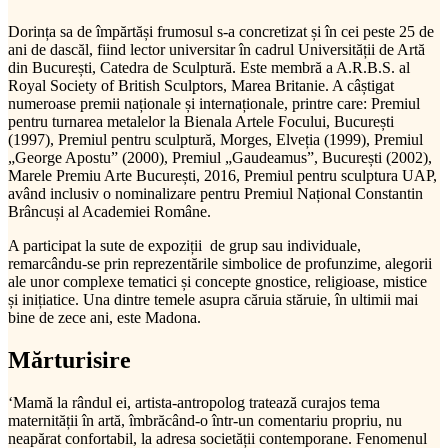
Dorința sa de împărtăși frumosul s-a concretizat și în cei peste 25 de
ani de dascăl, fiind lector universitar în cadrul Universității de Artă
din București, Catedra de Sculptură. Este membră a A.R.B.S. al
Royal Society of British Sculptors, Marea Britanie. A câștigat
numeroase premii naționale și internaționale, printre care: Premiul
pentru turnarea metalelor la Bienala Artele Focului, București
(1997), Premiul pentru sculptură, Morges, Elveția (1999), Premiul
„George Apostu” (2000), Premiul „Gaudeamus”, București (2002),
Marele Premiu Arte București, 2016, Premiul pentru sculptura UAP,
având inclusiv o nominalizare pentru Premiul Național Constantin
Brâncuși al Academiei Române.
A participat la sute de expoziții de grup sau individuale,
remarcându-se prin reprezentările simbolice de profunzime, alegorii
ale unor complexe tematici și concepte gnostice, religioase, mistice
și inițiatice. Una dintre temele asupra căruia stăruie, în ultimii mai
bine de zece ani, este Madona.
Mărturisire
‘Mamă la rândul ei, artista-antropolog tratează curajos tema
maternității în artă, îmbrăcând-o într-un comentariu propriu, nu
neapărat confortabil, la adresa societății contemporane. Fenomenul