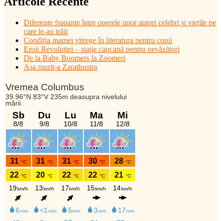
Articole Recente
Diferențe frapante între operele unor autori celebri și viețile pe
care le-au trăit
Condiția mamei vitrege în literatura pentru copii
Eroii Revoluției – stație capcană pentru nevăzători
De la Baby Boomers la Zoomeri
Aşa murit-a Zarathustra