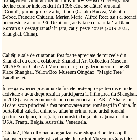
management cultural (Institut fur Kulturwissenschaft Wien). Însă
devine curator independent în 1996 când se alătură grupului
”Crinul”, primul grup de artiști tineri (Cătălin Burcea, Valentin
Boboc, Francisc Chiuariu, Marian Maria, Alfred Rece ș.a.) ai scenei
bucureștene a anilor 90. De atunci, activitatea curatorială a Dianei
Roman s-a desfășurat atât în țară, cât și peste hotare (2019-2022,
Shanghai, China).
Calitățile sale de curator au fost foarte apreciate de muzeele din
Shanghai cu care a colaborat: Shanghai Art Collection Museum,
MUSE&um, Cube Art Museum, dar și cu galerii precum The 8th
Place Shanghai, YellowBox Museum Qingdao, ”Magic Tree”
Baoding, etc.
Întreaga experiență acumulată în cele peste aproape trei decenii de
activitate a avut drept rezultat participarea la înființarea (la Shanghai,
în 2018) a galeriei online de artă contemporană ”ARTZ Shanghai”
al cărei scop principal a fost promovarea artei românești în China. În
portofoliul galeriei online se aflau în primul rând artiști români
(pictori, sculptori, fotografi, ceramiști), dar și internaționali – din
USA, Franța, Belgia, Australia, Venezuela.
Totodată, Diana Roman a organizat workshop-uri pentru copiii
înscriși la programele educaționale din cadrul Muzeului Colecțiilor