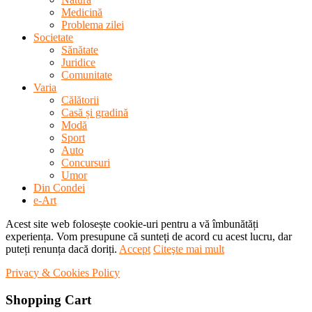
Medicină
Problema zilei
Societate
Sănătate
Juridice
Comunitate
Varia
Călătorii
Casă și gradină
Modă
Sport
Auto
Concursuri
Umor
Din Condei
e-Art
Acest site web folosește cookie-uri pentru a vă îmbunătăți
experiența. Vom presupune că sunteți de acord cu acest lucru, dar
puteți renunța dacă doriți.
Accept
Citeşte mai mult
Privacy & Cookies Policy
Shopping Cart