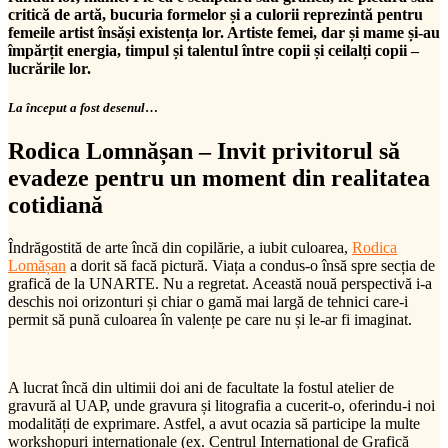
critică de artă, bucuria formelor și a culorii reprezintă pentru
femeile artist însăși existența lor. Artiste femei, dar și mame și-au
împărțit energia, timpul și talentul între copii și ceilalți copii –
lucrările lor.
La început a fost desenul
…
Rodica Lomnășan – Invit privitorul să
evadeze pentru un moment din realitatea
cotidiană
Îndrăgostită de arte încă din copilărie, a iubit culoarea,
Rodica
Lomășan
a dorit să facă pictură. Viața a condus-o însă spre secția de
grafică de la UNARTE. Nu a regretat. Această nouă perspectivă i-a
deschis noi orizonturi și chiar o gamă mai largă de tehnici care-i
permit să pună culoarea în valențe pe care nu și le-ar fi imaginat.
A lucrat încă din ultimii doi ani de facultate la fostul atelier de
gravură al UAP, unde gravura și litografia a cucerit-o, oferindu-i noi
modalități de exprimare. Astfel, a avut ocazia să participe la multe
workshopuri internaționale (ex. Centrul Internațional de Grafică