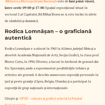
Biblioteca Metropolitană București
este de
luni până vineri,
între orele 09:00 și 17:00
. Spațiul expozițional situat în
sectorul 2 al Capitalei, Bd Mihai Bravu nr. 4, este închis în zilele
de sâmbătă și duminică.
Rodica Lomnășan – o graficiană
autentică
Rodica Lomnǎşan s-a nǎscut în 1965 la Alǎmor, județul Sibiu şi a
absolvit Academia Naționalǎ de Artǎ, Secția Graficǎ, la clasa prof.
Nistor Coita, în 1994. Ulterior, a lucrat în Atelierul de gravurǎ din
Str. Speranței, unde a experimentat posibilitǎțile tehnice şi
artistice ale gravurii. A deschis numeroase expoziții personale în
țarǎ şi peste granițe (Cipru, Belgia, Olanda) şi a participat la
expoziții de grup naționale şi internaționale.
Citește și:
OPUS – culoare și grafică selectă la Palatul
Parlamentului