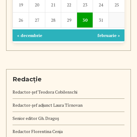
19
20
21
22
23
24
25
26
27
28
29
30
31
« decembrie
februarie »
Redacție
Redactor-șef
Teodora Cobilenschi
Redactor-șef adjunct Laura Tîrnovan
Senior editor Gh. Dragoș
Redactor Florentina Cenja