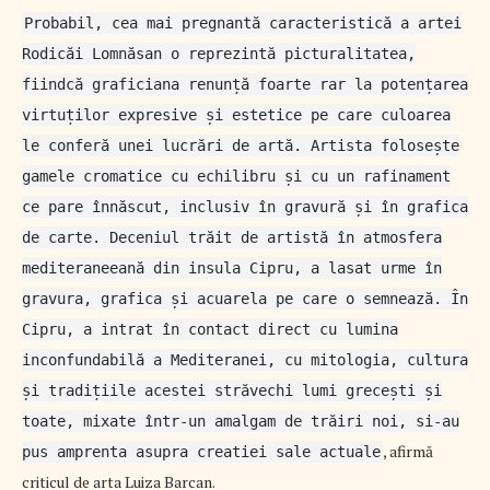
Probabil, cea mai pregnantă caracteristică a artei
Rodicăi Lomnăsan o reprezintă picturalitatea,
fiindcă graficiana renunță foarte rar la potențarea
virtuților expresive și estetice pe care culoarea
le conferă unei lucrări de artă. Artista folosește
gamele cromatice cu echilibru și cu un rafinament
ce pare înnăscut, inclusiv în gravură și în grafica
de carte. Deceniul trăit de artistă în atmosfera
mediteraneeană din insula Cipru, a lasat urme în
gravura, grafica și acuarela pe care o semnează. În
Cipru, a intrat în contact direct cu lumina
inconfundabilă a Mediteranei, cu mitologia, cultura
și tradițiile acestei străvechi lumi grecești și
toate, mixate într-un amalgam de trăiri noi, si-au
, afirmă
pus amprenta asupra creatiei sale actuale
criticul de arta Luiza Barcan.