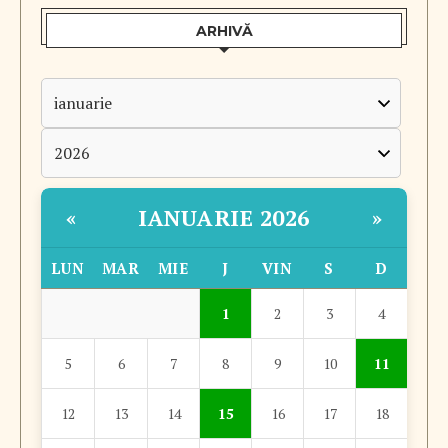
ARHIVĂ
IANUARIE 2026
«
»
LUN
MAR
MIE
J
VIN
S
D
1
2
3
4
5
6
7
8
9
10
11
12
13
14
15
16
17
18