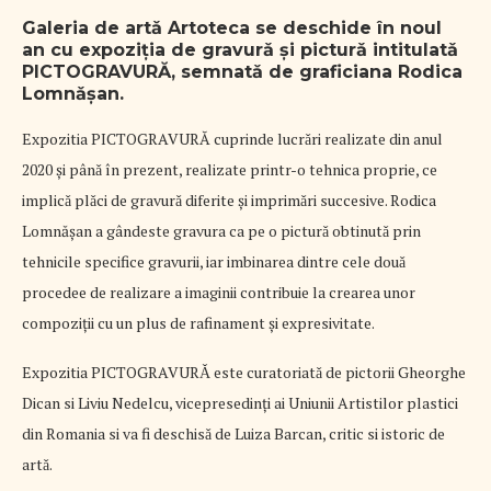
Galeria de artǎ Artoteca se deschide în noul
an cu expoziția de gravurǎ şi picturǎ intitulatǎ
PICTOGRAVURĂ, semnatǎ de graficiana Rodica
Lomnǎşan.
Expozitia PICTOGRAVURĂ cuprinde lucrǎri realizate din anul
2020 şi pânǎ în prezent, realizate printr-o tehnica proprie, ce
implicǎ plǎci de gravurǎ diferite şi imprimǎri succesive. Rodica
Lomnășan a gândeste gravura ca pe o picturǎ obtinutǎ prin
tehnicile specifice gravurii, iar imbinarea dintre cele douǎ
procedee de realizare a imaginii contribuie la crearea unor
compoziții cu un plus de rafinament şi expresivitate.
Expozitia PICTOGRAVURǍ este curatoriatǎ de pictorii Gheorghe
Dican si Liviu Nedelcu, vicepresedinți ai Uniunii Artistilor plastici
din Romania si va fi deschisǎ de Luiza Barcan, critic si istoric de
artǎ.