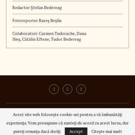
Redactor Ștefan Bedereag
Fotoreporter Rareș Beșliu
Colaboratori:
Carmen Tudorache, Dana
Ilieș, Cătălin Eftene, Tudor Bedereag
ISSN 3008 - 6337
|
ISSN-L 3008 - 6337
Acest site web folosește cookie-uri pentru a vă îmbunătăți
@2023 - All Right Reserved.
3Q Media
experiența. Vom presupune că sunteți de acord cu acest lucru, dar
INAPOI SUS
puteți renunța dacă doriți.
Accept
Citeşte mai mult