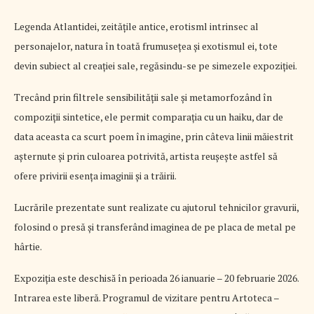
Legenda Atlantidei, zeitățile antice, erotisml intrinsec al
personajelor, natura în toată frumusețea și exotismul ei, tote
devin subiect al creației sale, regăsindu-se pe simezele expoziției.
Trecând prin filtrele sensibilității sale și metamorfozând în
compoziții sintetice, ele permit comparația cu un haiku, dar de
data aceasta ca scurt poem în imagine, prin câteva linii măiestrit
așternute și prin culoarea potrivită, artista reușește astfel să
ofere privirii esența imaginii și a trăirii.
Lucrările prezentate sunt realizate cu ajutorul tehnicilor gravurii,
folosind o presă și transferând imaginea de pe placa de metal pe
hârtie.
Expoziția este deschisǎ în perioada 26 ianuarie – 20 februarie 2026.
Intrarea este liberă. Programul de vizitare pentru Artoteca –