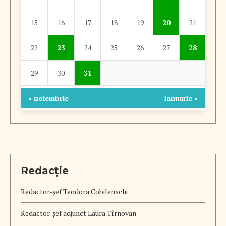
15
16
17
18
19
20
21
22
23
24
25
26
27
28
29
30
31
« noiembrie
ianuarie »
Redacție
Redactor-șef
Teodora Cobilenschi
Redactor-șef adjunct Laura Tîrnovan