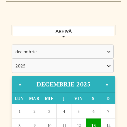
ARHIVĂ
DECEMBRIE 2025
«
»
LUN
MAR
MIE
J
VIN
S
D
1
2
3
4
5
6
7
8
9
10
11
12
13
14