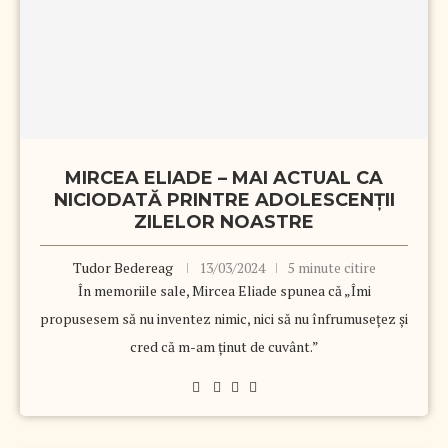
MIRCEA ELIADE – MAI ACTUAL CA
NICIODATĂ PRINTRE ADOLESCENȚII
ZILELOR NOASTRE
Tudor Bedereag
13/03/2024
5 minute citire
În memoriile sale, Mircea Eliade spunea că „Îmi
propusesem să nu inventez nimic, nici să nu înfrumusețez și
cred că m-am ținut de cuvânt.”