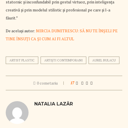
statornic şi inconfundabil prin gestul virtuoz, prin inteligenţa
creativă şi prin modelul stilistic şi profesional pe care şi l-a
făurit.”
De același autor:
MIRCIA DUMITRESCU: SĂ NU TE ÎNȘELI PE
TINE ÎNSUȚI CA ȘI CUM AI FI ALTUL
ARTIST PLASTIC
ARTIȘTI CONTEMPORANI
AUREL BULACU
0 cometariu
17
NATALIA LAZĂR