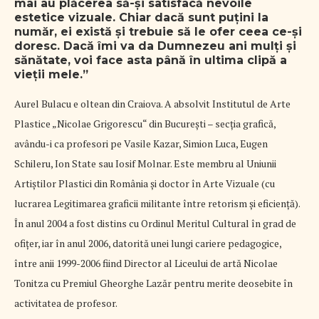
mai au plăcerea să-și satisfacă nevoile
estetice vizuale. Chiar dacă sunt puțini la
număr, ei există și trebuie să le ofer ceea ce-și
doresc. Dacă îmi va da Dumnezeu ani mulți și
sănătate, voi face asta până în ultima clipă a
vieții mele.”
Aurel Bulacu e oltean din Craiova. A absolvit Institutul de Arte
Plastice „Nicolae Grigorescu“ din București – secția grafică,
avându-i ca profesori pe Vasile Kazar, Simion Luca, Eugen
Schileru, Ion State sau Iosif Molnar. Este membru al Uniunii
Artiștilor Plastici din România și doctor în Arte Vizuale (cu
lucrarea Legitimarea graficii militante între retorism și eficiență).
În anul 2004 a fost distins cu Ordinul Meritul Cultural în grad de
ofițer, iar în anul 2006, datorită unei lungi cariere pedagogice,
între anii 1999-2006 fiind Director al Liceului de artă Nicolae
Tonitza cu Premiul Gheorghe Lazăr pentru merite deosebite în
activitatea de profesor.