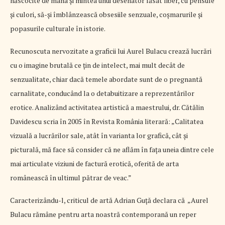
născocite de mâna și mintea unui desenator lăsat liber, cu pensule
şi culori, să-şi îmblânzească obsesiile senzuale, coșmarurile şi
popasurile culturale în istorie.
Recunoscuta nervozitate a graficii lui Aurel Bulacu crează lucrări
cu o imagine brutală ce ţin de intelect, mai mult decât de
senzualitate, chiar dacă temele abordate sunt de o pregnantă
carnalitate, conducând la o detabuitizare a reprezentărilor
erotice. Analizând activitatea artistică a maestrului, dr. Cătălin
Davidescu scria în 2005 în Revista România literară: „Calitatea
vizuală a lucrărilor sale, atât în varianta lor grafică, cât şi
picturală, mă face să consider că ne aflăm în faţa uneia dintre cele
mai articulate viziuni de factură erotică, oferită de arta
românească în ultimul pătrar de veac.”
Caracterizându-l, criticul de artă Adrian Guță declara că „Aurel
Bulacu rămâne pentru arta noastră contemporană un reper