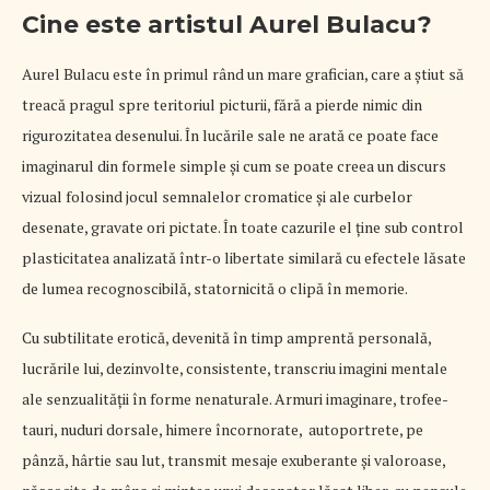
Cine este artistul Aurel Bulacu?
Aurel Bulacu este în primul rând un mare grafician, care a ştiut să
treacă pragul spre teritoriul picturii, fără a pierde nimic din
rigurozitatea desenului. În lucările sale ne arată ce poate face
imaginarul din formele simple și cum se poate creea un discurs
vizual folosind jocul semnalelor cromatice și ale curbelor
desenate, gravate ori pictate. În toate cazurile el ține sub control
plasticitatea analizată într-o libertate similară cu efectele lăsate
de lumea recognoscibilă, statornicită o clipă în memorie.
Cu subtilitate erotică, devenită în timp amprentă personală,
lucrările lui, dezinvolte, consistente, transcriu imagini mentale
ale senzualităţii în forme nenaturale. Armuri imaginare, trofee-
tauri, nuduri dorsale, himere încornorate, autoportrete, pe
pânză, hârtie sau lut, transmit mesaje exuberante și valoroase,