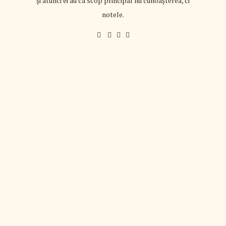
și atunci ei au ca scop principal nu cunoașterea, ci
notele.