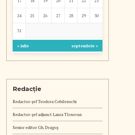
17
18
19
20
21
22
23
24
25
26
27
28
29
30
31
« iulie
septembrie »
Redacție
Redactor-șef
Teodora Cobilenschi
Redactor-șef adjunct Laura Tîrnovan
Senior editor Gh. Dragoș