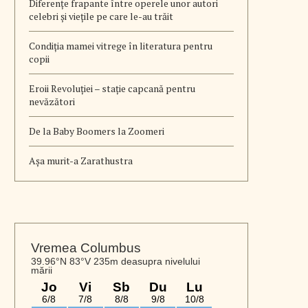
Diferențe frapante între operele unor autori
celebri și viețile pe care le-au trăit
Condiția mamei vitrege în literatura pentru
copii
Eroii Revoluției – stație capcană pentru
nevăzători
De la Baby Boomers la Zoomeri
Aşa murit-a Zarathustra