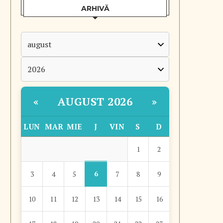
ARHIVĂ
AUGUST 2026
«
»
LUN
MAR
MIE
J
VIN
S
D
1
2
6
3
4
5
7
8
9
10
11
12
13
14
15
16