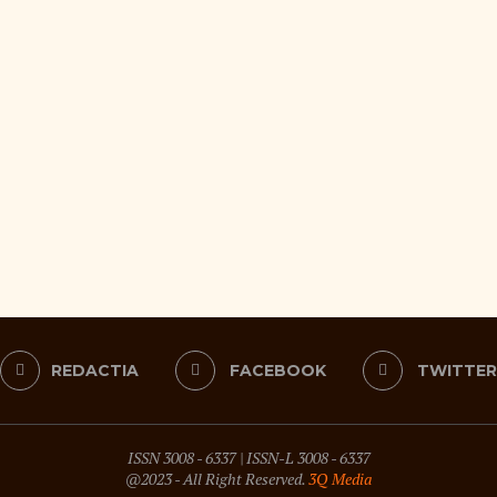
REDACTIA
FACEBOOK
TWITTER
ISSN 3008 - 6337
|
ISSN-L 3008 - 6337
@2023 - All Right Reserved.
3Q Media