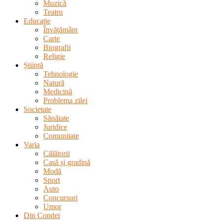
Muzică
Teatru
Educație
Învățământ
Carte
Biografii
Religie
Știință
Tehnologie
Natură
Medicină
Problema zilei
Societate
Sănătate
Juridice
Comunitate
Varia
Călătorii
Casă și gradină
Modă
Sport
Auto
Concursuri
Umor
Din Condei