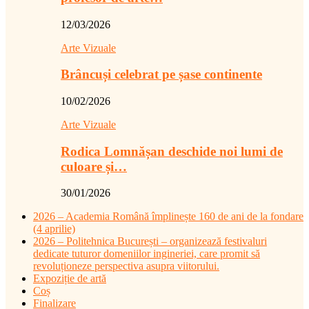
12/03/2026
Arte Vizuale
Brâncuși celebrat pe șase continente
10/02/2026
Arte Vizuale
Rodica Lomnășan deschide noi lumi de
culoare și…
30/01/2026
2026 – Academia Română împlinește 160 de ani de la fondare
(4 aprilie)
2026 – Politehnica București – organizează festivaluri
dedicate tuturor domeniilor ingineriei, care promit să
revoluționeze perspectiva asupra viitorului.
Expoziție de artă
Coș
Finalizare