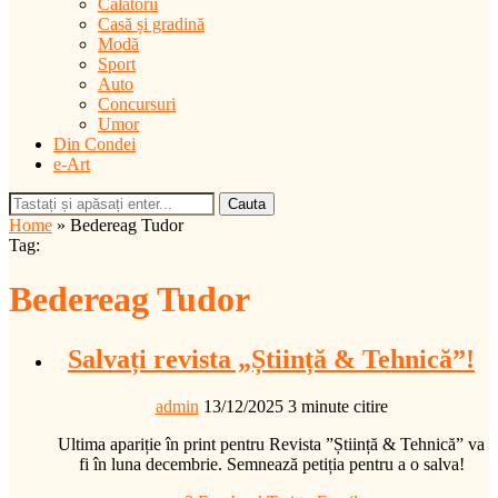
Călătorii
Casă și gradină
Modă
Sport
Auto
Concursuri
Umor
Din Condei
e-Art
Cauta
Home
»
Bedereag Tudor
Tag:
Bedereag Tudor
Salvați revista „Știință & Tehnică”!
admin
13/12/2025
3 minute citire
Ultima apariție în print pentru Revista ”Știință & Tehnică” va
fi în luna decembrie. Semnează petiția pentru a o salva!