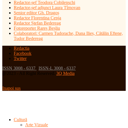
Redactor-șef
Teodora Cobilenschi
Redactor-șef adjunct Laura Tîrnovan
Senior editor Gh. Dragoș
Redactor Florentina Cenja
Redactor Ștefan Bedereag
Fotoreporter Rareș Beșliu
Colaboratori:
Carmen Tudorache, Dana Ilieș, Cătălin Eftene,
Tudor Bedereag
Redactia
Facebook
Twitter
ISSN 3008 - 6337
|
ISSN-L 3008 - 6337
@2023 - All Right Reserved.
3Q Media
Inapoi sus
Cultură
Arte Vizuale