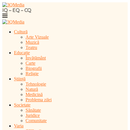
IQ – EQ – CQ
Cultură
Arte Vizuale
Muzică
Teatru
Educație
Învățământ
Carte
Biografii
Religie
Știință
Tehnologie
Natură
Medicină
Problema zilei
Societate
Sănătate
Juridice
Comunitate
Varia