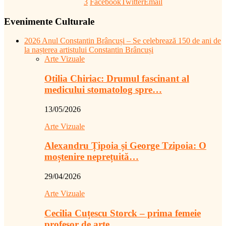
3
Facebook
Twitter
Email
Evenimente Culturale
2026 Anul Constantin Brâncuși – Se celebrează 150 de ani de
la nașterea artistului Constantin Brâncuși
Arte Vizuale
Otilia Chiriac: Drumul fascinant al
medicului stomatolog spre…
13/05/2026
Arte Vizuale
Alexandru Țipoia și George Tzipoia: O
moștenire neprețuită…
29/04/2026
Arte Vizuale
Cecilia Cuțescu Storck – prima femeie
profesor de arte…