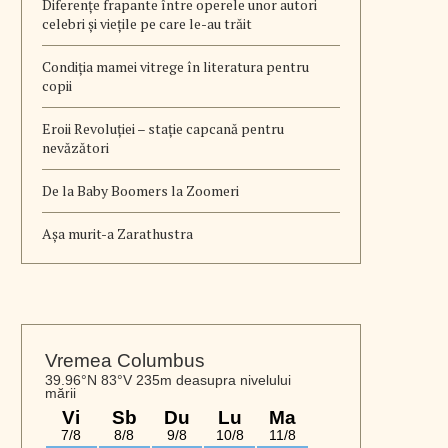
Diferențe frapante între operele unor autori
celebri și viețile pe care le-au trăit
Condiția mamei vitrege în literatura pentru
copii
Eroii Revoluției – stație capcană pentru
nevăzători
De la Baby Boomers la Zoomeri
Aşa murit-a Zarathustra