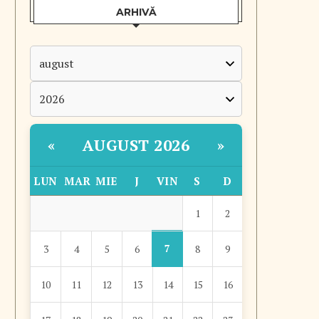
ARHIVĂ
AUGUST 2026
«
»
LUN
MAR
MIE
J
VIN
S
D
1
2
7
3
4
5
6
8
9
10
11
12
13
14
15
16