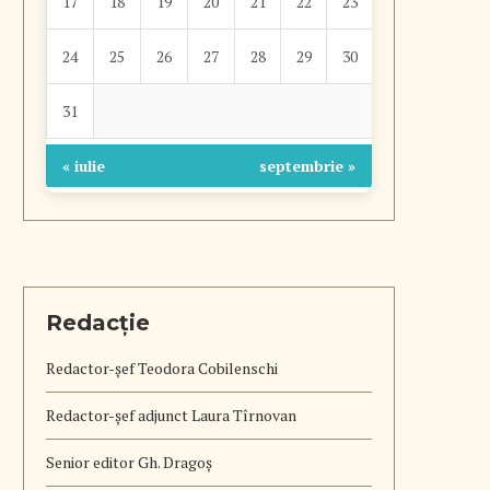
17
18
19
20
21
22
23
24
25
26
27
28
29
30
31
« iulie
septembrie »
Redacție
Redactor-șef
Teodora Cobilenschi
Redactor-șef adjunct Laura Tîrnovan
Senior editor Gh. Dragoș