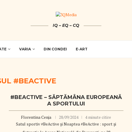
IQ – EQ – CQ
ATE
VARIA
DIN CONDEI
E-ART
UL #BEACTIVE
#BEACTIVE – SĂPTĂMÂNA EUROPEANĂ
A SPORTULUI
Florentina Cenja
28/09/2024
4 minute citire
Satul sportiv #BeActive și Noaptea #BeActive : sport și