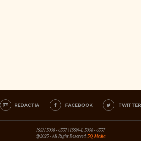
REDACTIA
FACEBOOK
TWITTER
ISSN 3008 - 6337
|
ISSN-L 3008 - 6337
@2023 - All Right Reserved.
3Q Media