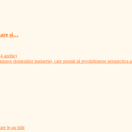
oare și…
 aprilie)
uturor domeniilor ingineriei, care promit să revoluționeze perspectiva as
are le-au trăit