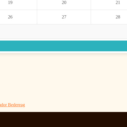
19
20
21
26
27
28
Tudor Bedereag