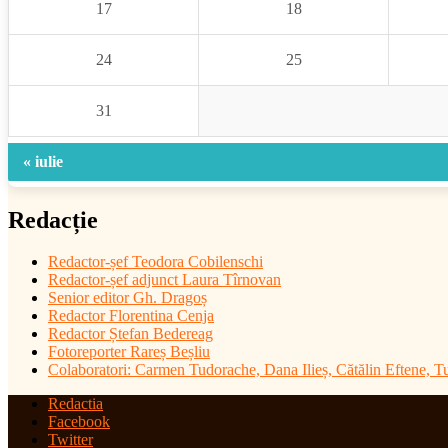
17
18
24
25
31
« iulie
Redacție
Redactor-șef
Teodora Cobilenschi
Redactor-șef adjunct Laura Tîrnovan
Senior editor Gh. Dragoș
Redactor Florentina Cenja
Redactor Ștefan Bedereag
Fotoreporter Rareș Beșliu
Colaboratori:
Carmen Tudorache, Dana Ilieș, Cătălin Eftene, 
Redactia
Facebook
Twitter