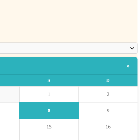
»
S
D
1
2
8
9
15
16