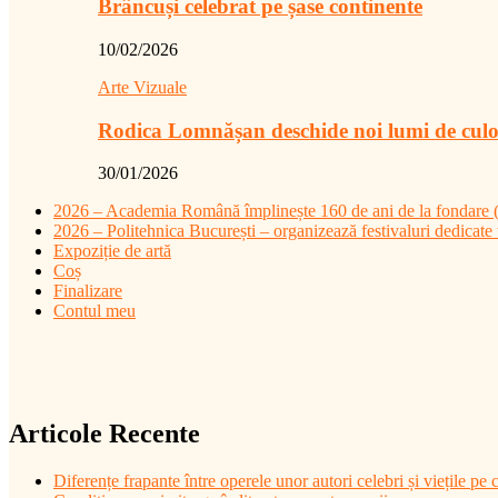
Brâncuși celebrat pe șase continente
10/02/2026
Arte Vizuale
Rodica Lomnășan deschide noi lumi de cul
30/01/2026
2026 – Academia Română împlinește 160 de ani de la fondare (4
2026 – Politehnica București – organizează festivaluri dedicate t
Expoziție de artă
Coș
Finalizare
Contul meu
Articole Recente
Diferențe frapante între operele unor autori celebri și viețile pe c