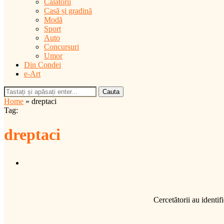
Călătorii
Casă și gradină
Modă
Sport
Auto
Concursuri
Umor
Din Condei
e-Art
Cauta
Home
»
dreptaci
Tag:
dreptaci
Cercetătorii au identif