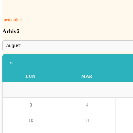
meteoblue
Arhivă
«
LUN
MAR
3
4
10
11