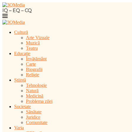
IQ – EQ – CQ
Cultură
Arte Vizuale
Muzică
Teatru
Educație
Învățământ
Carte
Biografii
Religie
Știință
Tehnologie
Natură
Medicină
Problema zilei
Societate
Sănătate
Juridice
Comunitate
Varia