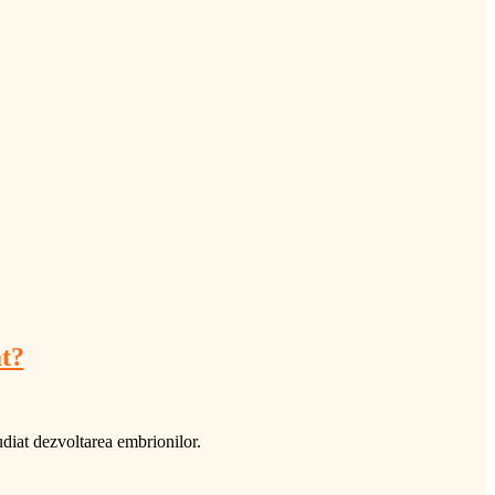
at?
udiat dezvoltarea embrionilor.