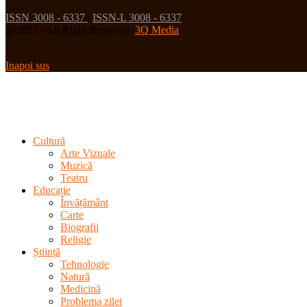
ISSN 3008 - 6337
|
ISSN-L 3008 - 6337
@2023 - All Right Reserved.
3Q Media
Inapoi sus
Cultură
Arte Vizuale
Muzică
Teatru
Educație
Învățământ
Carte
Biografii
Religie
Știință
Tehnologie
Natură
Medicină
Problema zilei