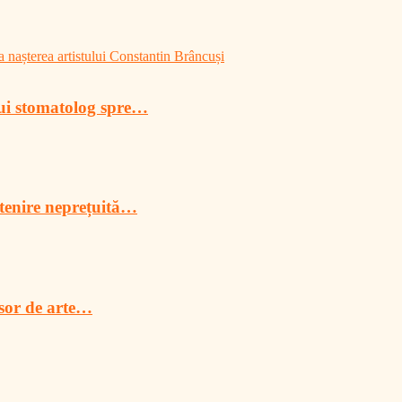
 nașterea artistului Constantin Brâncuși
lui stomatolog spre…
tenire neprețuită…
esor de arte…