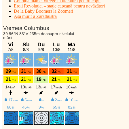
Condiția mamei vitrege în literatura pentru copii
Eroii Revoluției – stație capcană pentru nevăzători
De la Baby Boomers la Zoomeri
Aşa murit-a Zarathustra