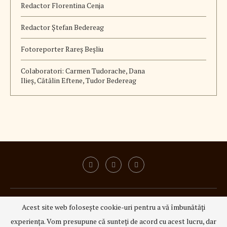
Redactor Florentina Cenja
Redactor Ștefan Bedereag
Fotoreporter Rareș Beșliu
Colaboratori:
Carmen Tudorache, Dana
Ilieș, Cătălin Eftene, Tudor Bedereag
ISSN 3008 - 6337
|
ISSN-L 3008 - 6337
Acest site web folosește cookie-uri pentru a vă îmbunătăți
@2023 - All Right Reserved.
3Q Media
experiența. Vom presupune că sunteți de acord cu acest lucru, dar