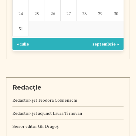
24
25
26
27
28
29
30
31
« iulie
septembrie »
Redacție
Redactor-șef
Teodora Cobilenschi
Redactor-șef adjunct Laura Tîrnovan
Senior editor Gh. Dragoș