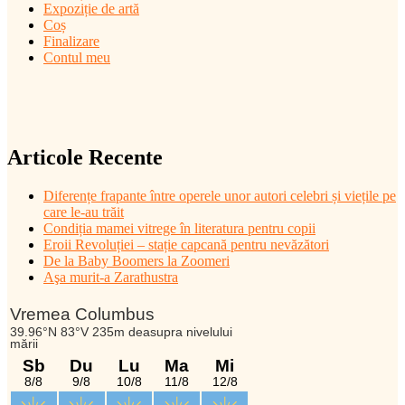
Expoziție de artă
Coș
Finalizare
Contul meu
Articole Recente
Diferențe frapante între operele unor autori celebri și viețile pe
care le-au trăit
Condiția mamei vitrege în literatura pentru copii
Eroii Revoluției – stație capcană pentru nevăzători
De la Baby Boomers la Zoomeri
Aşa murit-a Zarathustra