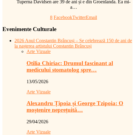
Tuperna Davidsen are 39 de ani și e din Groenlanda. Ea mi-
a…
8
Facebook
Twitter
Email
Evenimente Culturale
2026 Anul Constantin Brâncuși – Se celebrează 150 de ani de
la nașterea artistului Constantin Brâncuși
Arte Vizuale
Otilia Chiriac: Drumul fascinant al
medicului stomatolog spre…
13/05/2026
Arte Vizuale
Alexandru Țipoia și George Tzipoia: O
moștenire neprețuită…
29/04/2026
Arte Vizuale