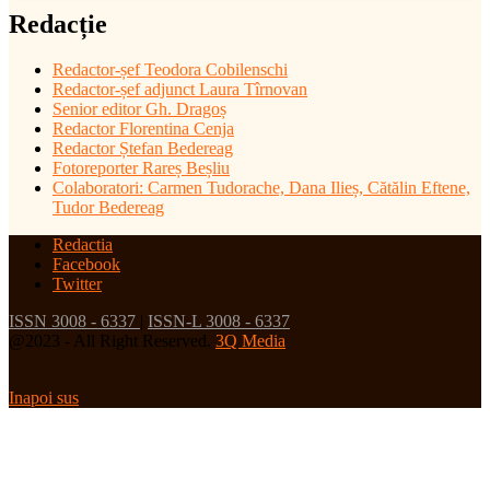
Redacție
Redactor-șef
Teodora Cobilenschi
Redactor-șef adjunct Laura Tîrnovan
Senior editor Gh. Dragoș
Redactor Florentina Cenja
Redactor Ștefan Bedereag
Fotoreporter Rareș Beșliu
Colaboratori:
Carmen Tudorache, Dana Ilieș, Cătălin Eftene,
Tudor Bedereag
Redactia
Facebook
Twitter
ISSN 3008 - 6337
|
ISSN-L 3008 - 6337
@2023 - All Right Reserved.
3Q Media
Inapoi sus