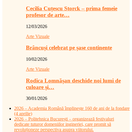
Cecilia Cuțescu Storck – prima femeie
profesor de arte…
12/03/2026
Arte Vizuale
Brâncuși celebrat pe șase continente
10/02/2026
Arte Vizuale
Rodica Lomnășan deschide noi lumi de
culoare și…
30/01/2026
2026 – Academia Română împlinește 160 de ani de la fondare
(4 aprilie)
2026 – Politehnica București – organizează festivaluri
dedicate tuturor domeniilor ingineriei, care promit să
revoluționeze perspectiva asupra viitorului.