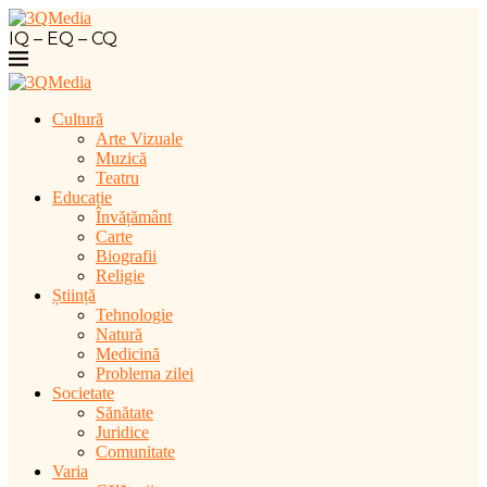
IQ – EQ – CQ
Cultură
Arte Vizuale
Muzică
Teatru
Educație
Învățământ
Carte
Biografii
Religie
Știință
Tehnologie
Natură
Medicină
Problema zilei
Societate
Sănătate
Juridice
Comunitate
Varia