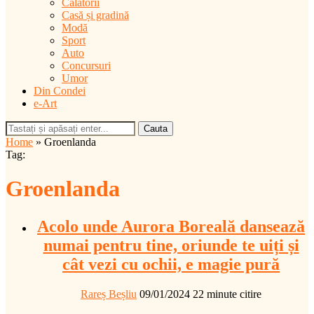
Călătorii
Casă și gradină
Modă
Sport
Auto
Concursuri
Umor
Din Condei
e-Art
Cauta
Home
»
Groenlanda
Tag:
Groenlanda
Acolo unde Aurora Boreală dansează
numai pentru tine, oriunde te uiți și
cât vezi cu ochii, e magie pură
Rareș Beșliu
09/01/2024
22 minute citire