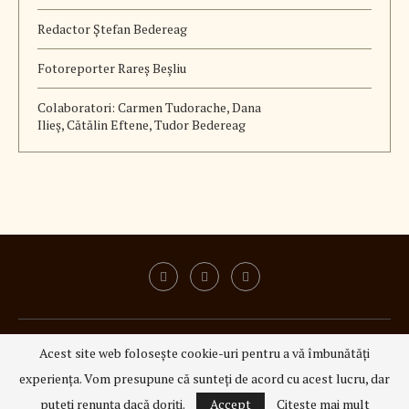
Redactor Ștefan Bedereag
Fotoreporter Rareș Beșliu
Colaboratori:
Carmen Tudorache, Dana
Ilieș, Cătălin Eftene, Tudor Bedereag
ISSN 3008 - 6337
|
ISSN-L 3008 - 6337
Acest site web folosește cookie-uri pentru a vă îmbunătăți
@2023 - All Right Reserved.
3Q Media
experiența. Vom presupune că sunteți de acord cu acest lucru, dar
INAPOI SUS
puteți renunța dacă doriți.
Accept
Citeşte mai mult