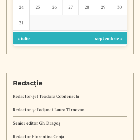
24
25
26
27
28
29
30
31
« iulie
septembrie »
Redacție
Redactor-șef
Teodora Cobilenschi
Redactor-șef adjunct Laura Tîrnovan
Senior editor Gh. Dragoș
Redactor Florentina Cenja