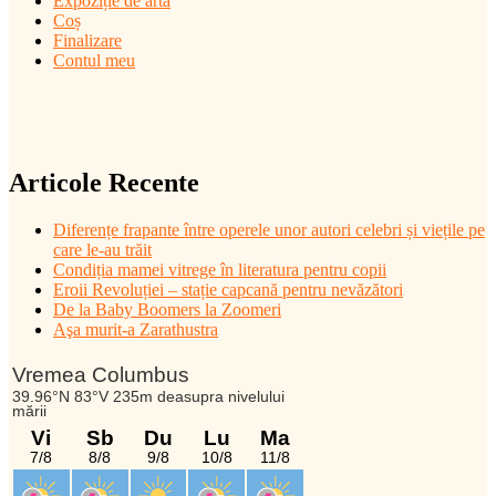
Expoziție de artă
Coș
Finalizare
Contul meu
Articole Recente
Diferențe frapante între operele unor autori celebri și viețile pe
care le-au trăit
Condiția mamei vitrege în literatura pentru copii
Eroii Revoluției – stație capcană pentru nevăzători
De la Baby Boomers la Zoomeri
Aşa murit-a Zarathustra