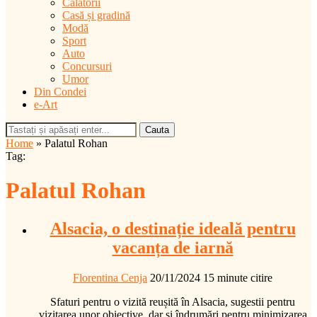
Călătorii
Casă și gradină
Modă
Sport
Auto
Concursuri
Umor
Din Condei
e-Art
Cauta
Home
»
Palatul Rohan
Tag:
Palatul Rohan
Alsacia, o destinație ideală pentru
vacanța de iarnă
Florentina Cenja
20/11/2024
15 minute citire
Sfaturi pentru o vizită reușită în Alsacia, sugestii pentru
vizitarea unor obiective, dar și îndrumări pentru minimizarea