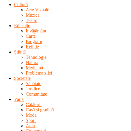
Cultură
Arte Vizuale
Muzică
Teatru
Educație
Învățământ
Carte
Biografii
Religie
Știință
Tehnologie
Natură
Medicină
Problema zilei
Societate
Sănătate
Juridice
Comunitate
Varia
Călătorii
Casă și gradină
Modă
Sport
Auto
Concursuri