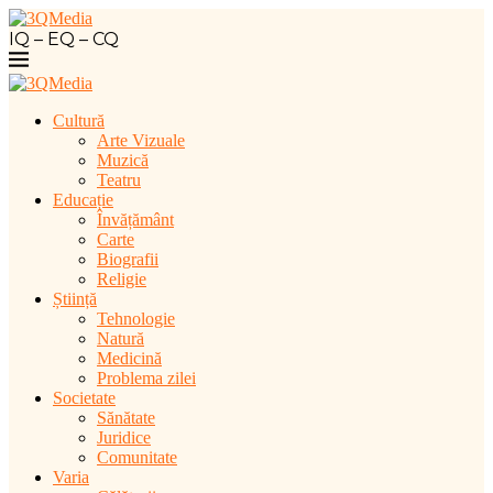
IQ – EQ – CQ
Cultură
Arte Vizuale
Muzică
Teatru
Educație
Învățământ
Carte
Biografii
Religie
Știință
Tehnologie
Natură
Medicină
Problema zilei
Societate
Sănătate
Juridice
Comunitate
Varia