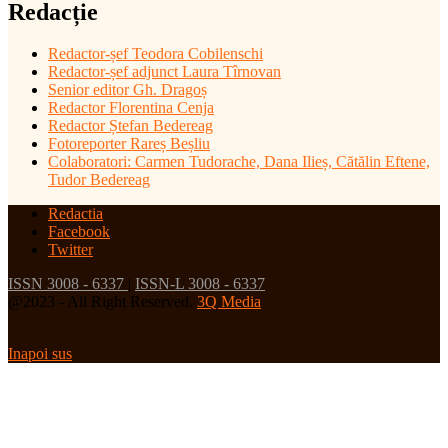
Redacție
Redactor-șef
Teodora Cobilenschi
Redactor-șef adjunct Laura Tîrnovan
Senior editor Gh. Dragoș
Redactor Florentina Cenja
Redactor Ștefan Bedereag
Fotoreporter Rareș Beșliu
Colaboratori:
Carmen Tudorache, Dana Ilieș, Cătălin Eftene,
Tudor Bedereag
Redactia
Facebook
Twitter
ISSN 3008 - 6337
|
ISSN-L 3008 - 6337
@2023 - All Right Reserved.
3Q Media
Inapoi sus