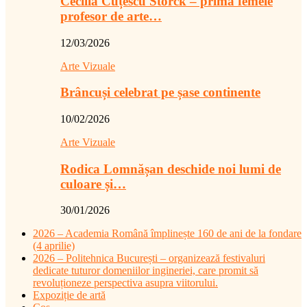
Cecilia Cuțescu Storck – prima femeie
profesor de arte…
12/03/2026
Arte Vizuale
Brâncuși celebrat pe șase continente
10/02/2026
Arte Vizuale
Rodica Lomnășan deschide noi lumi de
culoare și…
30/01/2026
2026 – Academia Română împlinește 160 de ani de la fondare
(4 aprilie)
2026 – Politehnica București – organizează festivaluri
dedicate tuturor domeniilor ingineriei, care promit să
revoluționeze perspectiva asupra viitorului.
Expoziție de artă