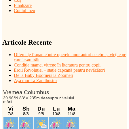
Coș
Finalizare
Contul meu
Articole Recente
Diferențe frapante între operele unor autori celebri și viețile pe
care le-au trăit
Condiția mamei vitrege în literatura pentru copii
Eroii Revoluției – stație capcană pentru nevăzători
De la Baby Boomers la Zoomeri
Aşa murit-a Zarathustra