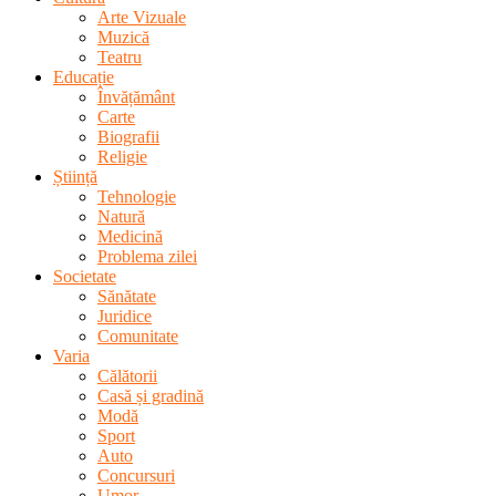
Arte Vizuale
Muzică
Teatru
Educație
Învățământ
Carte
Biografii
Religie
Știință
Tehnologie
Natură
Medicină
Problema zilei
Societate
Sănătate
Juridice
Comunitate
Varia
Călătorii
Casă și gradină
Modă
Sport
Auto
Concursuri
Umor