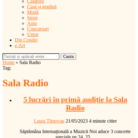
Călătorii
Casă și gradină
Modă
Sport
Auto
Concursuri
Umor
Din Condei
e-Art
Cauta
Home
»
Sala Radio
Tag:
Sala Radio
5 lucrări în primă audiție la Sala
Radio
Laura Tîrnovan
21/05/2023
4 minute citire
Săptămâna Internațională a Muzicii Noi aduce 3 concerte
speciale pe 24, 25…