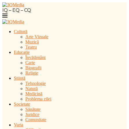
IQ – EQ – CQ
Cultură
Arte Vizuale
Muzică
Teatru
Educație
Învățământ
Carte
Biografii
Religie
Știință
Tehnologie
Natură
Medicină
Problema zilei
Societate
Sănătate
Juridice
Comunitate
Varia