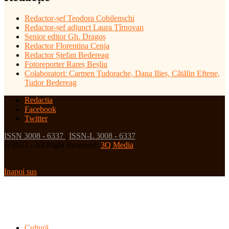
Redactor-șef
Teodora Cobilenschi
Redactor-șef adjunct Laura Tîrnovan
Senior editor Gh. Dragoș
Redactor Florentina Cenja
Redactor Ștefan Bedereag
Fotoreporter Rareș Beșliu
Colaboratori:
Carmen Tudorache, Dana Ilieș, Cătălin Eftene,
Tudor Bedereag
Redactia
Facebook
Twitter
ISSN 3008 - 6337
|
ISSN-L 3008 - 6337
@2023 - All Right Reserved.
3Q Media
Inapoi sus
Cultură