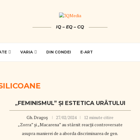
IQ – EQ – CQ
ATE
VARIA
DIN CONDEI
E-ART
SILICOANE
„FEMINISMUL” ŞI ESTETICA URÂTULUI
Gh. Dragoș
27/02/2024
12 minute citire
„Zorra” şi „Macarena” au stârnit reacţii controversate
asupra manierei de a aborda discriminarea de gen.