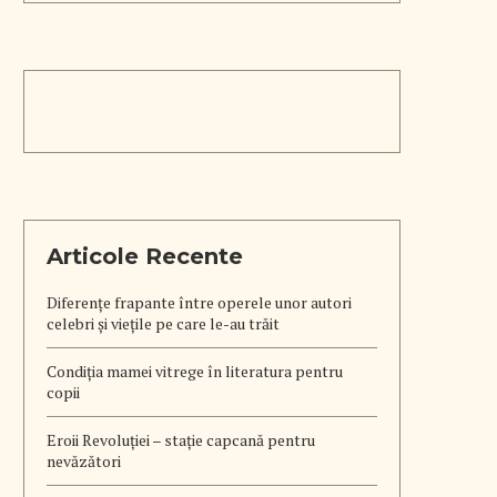
Articole Recente
Diferențe frapante între operele unor autori
celebri și viețile pe care le-au trăit
Condiția mamei vitrege în literatura pentru
copii
Eroii Revoluției – stație capcană pentru
nevăzători