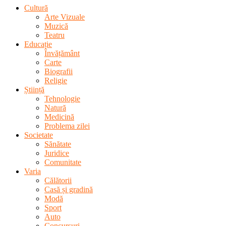
Cultură
Arte Vizuale
Muzică
Teatru
Educație
Învățământ
Carte
Biografii
Religie
Știință
Tehnologie
Natură
Medicină
Problema zilei
Societate
Sănătate
Juridice
Comunitate
Varia
Călătorii
Casă și gradină
Modă
Sport
Auto
Concursuri