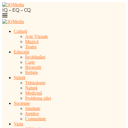
IQ – EQ – CQ
Cultură
Arte Vizuale
Muzică
Teatru
Educație
Învățământ
Carte
Biografii
Religie
Știință
Tehnologie
Natură
Medicină
Problema zilei
Societate
Sănătate
Juridice
Comunitate
Varia