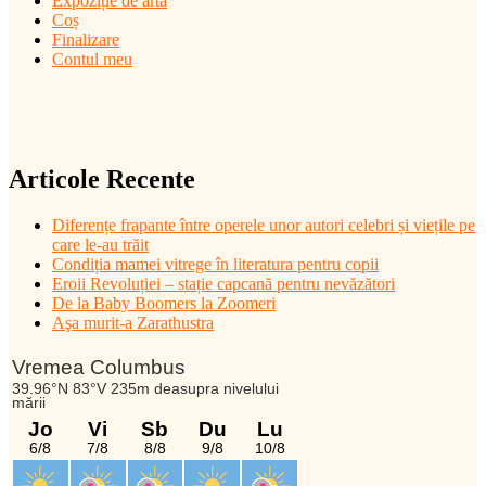
Expoziție de artă
Coș
Finalizare
Contul meu
Articole Recente
Diferențe frapante între operele unor autori celebri și viețile pe
care le-au trăit
Condiția mamei vitrege în literatura pentru copii
Eroii Revoluției – stație capcană pentru nevăzători
De la Baby Boomers la Zoomeri
Aşa murit-a Zarathustra