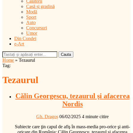
Călătorii
Casă și gradină
Modă
Sport
Auto
Concursuri
Umor
Din Condei
e-Art
Cauta
Home
»
Tezaurul
Tag:
Tezaurul
Călin Georgescu, tezaurul şi afacerea
Nordis
Gh. Dragoș
06/02/2025
4 minute citire
Subiecte care ţin capul de afiş în mass-media pro-orice şi anti-
oricare din România: Călin Georgescu, tezaurul şi afacerea