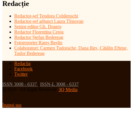
Redacție
Redactor-șef
Teodora Cobilenschi
Redactor-șef adjunct Laura Tîrnovan
Senior editor Gh. Dragoș
Redactor Florentina Cenja
Redactor Ștefan Bedereag
Fotoreporter Rareș Beșliu
Colaboratori:
Carmen Tudorache, Dana Ilieș, Cătălin Eftene,
Tudor Bedereag
Redactia
Facebook
Twitter
ISSN 3008 - 6337
|
ISSN-L 3008 - 6337
@2023 - All Right Reserved.
3Q Media
Inapoi sus