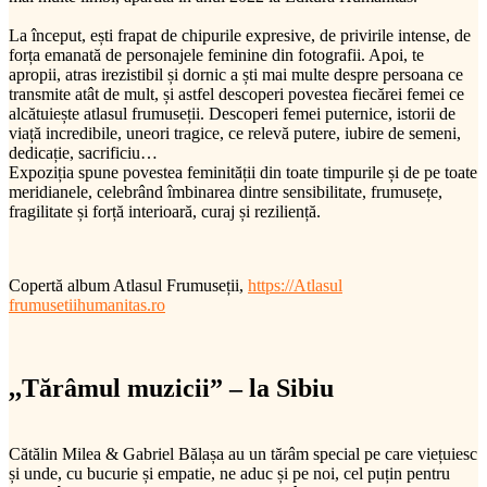
La început, ești frapat de chipurile expresive, de privirile intense, de
forța emanată de personajele feminine din fotografii. Apoi, te
apropii, atras irezistibil și dornic a ști mai multe despre persoana ce
transmite atât de mult, și astfel descoperi povestea fiecărei femei ce
alcătuiește atlasul frumuseții. Descoperi femei puternice, istorii de
viață incredibile, uneori tragice, ce relevă putere, iubire de semeni,
dedicație, sacrificiu…
Expoziția spune povestea feminității din toate timpurile și de pe toate
meridianele, celebrând îmbinarea dintre sensibilitate, frumusețe,
fragilitate și forță interioară, curaj și reziliență.
Copertă album Atlasul Frumuseții,
https://Atlasul
frumusetiihumanitas.ro
,,Tărâmul muzicii” – la Sibiu
Cătălin Milea & Gabriel Bălașa au un tărâm special pe care viețuiesc
și unde, cu bucurie și empatie, ne aduc și pe noi, cel puțin pentru