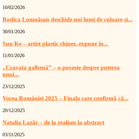
10/02/2026
Rodica Lomnășan deschide noi lumi de culoare și...
30/01/2026
Sun Ke – artist plastic chinez, expune în...
11/01/2026
„Cravata galbenă” – o poveste despre puterea
unui...
23/12/2025
Vocea României 2025 – Finala care confirmă că...
20/12/2025
Natalia Lazăr – de la realism la abstract
03/11/2025