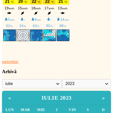
meteoblue
Arhivă
IULIE 2023
«
»
LUN
MAR
MIE
J
VIN
S
D