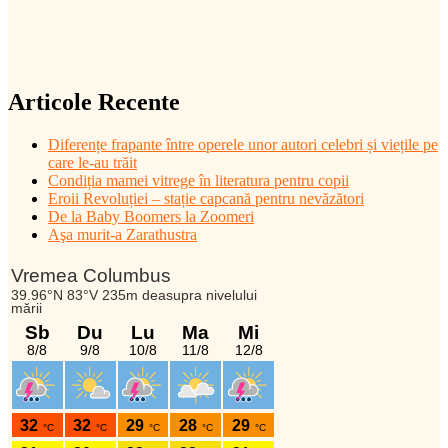
Articole Recente
Diferențe frapante între operele unor autori celebri și viețile pe
care le-au trăit
Condiția mamei vitrege în literatura pentru copii
Eroii Revoluției – stație capcană pentru nevăzători
De la Baby Boomers la Zoomeri
Aşa murit-a Zarathustra