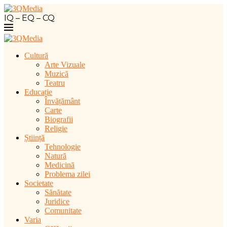
IQ – EQ – CQ
Cultură
Arte Vizuale
Muzică
Teatru
Educație
Învățământ
Carte
Biografii
Religie
Știință
Tehnologie
Natură
Medicină
Problema zilei
Societate
Sănătate
Juridice
Comunitate
Varia