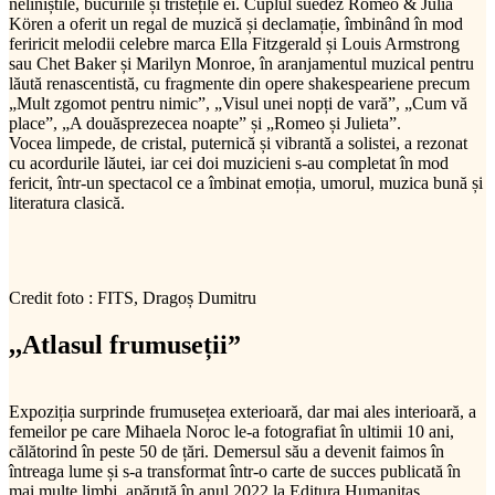
neliniștile, bucuriile și tristețile ei. Cuplul suedez Romeo & Julia
Kören a oferit un regal de muzică și declamație, îmbinând în mod
feriricit melodii celebre marca Ella Fitzgerald și Louis Armstrong
sau Chet Baker și Marilyn Monroe, în aranjamentul muzical pentru
lăută renascentistă, cu fragmente din opere shakespeariene precum
„Mult zgomot pentru nimic”, „Visul unei nopți de vară”, „Cum vă
place”, „A douăsprezecea noapte” și „Romeo și Julieta”.
Vocea limpede, de cristal, puternică și vibrantă a solistei, a rezonat
cu acordurile lăutei, iar cei doi muzicieni s-au completat în mod
fericit, într-un spectacol ce a îmbinat emoția, umorul, muzica bună și
literatura clasică.
Credit foto : FITS, Dragoș Dumitru
,,Atlasul frumuseții”
Expoziția surprinde frumusețea exterioară, dar mai ales interioară, a
femeilor pe care Mihaela Noroc le-a fotografiat în ultimii 10 ani,
călătorind în peste 50 de țări. Demersul său a devenit faimos în
întreaga lume și s-a transformat într-o carte de succes publicată în
mai multe limbi, apărută în anul 2022 la Editura Humanitas.