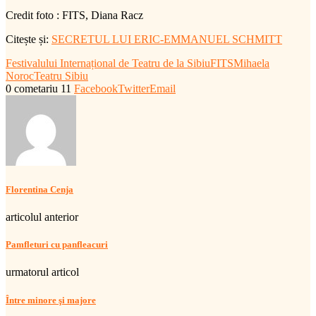
Credit foto : FITS, Diana Racz
Citește și:
SECRETUL LUI ERIC-EMMANUEL SCHMITT
Festivalului Internațional de Teatru de la Sibiu
FITS
Mihaela
Noroc
Teatru Sibiu
0 cometariu
11
Facebook
Twitter
Email
Florentina Cenja
articolul anterior
Pamfleturi cu panfleacuri
urmatorul articol
Între minore şi majore