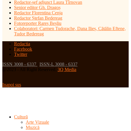
Redactor-șef adjunct Laura Tîrnovan
Senior editor Gh. Dragoș
Redactor Florentina Cenja
Redactor Ștefan Bedereag
Fotoreporter Rareș Beșliu
Colaboratori:
Carmen Tudorache, Dana Ilieș, Cătălin Eftene,
Tudor Bedereag
Redactia
Facebook
Twitter
ISSN 3008 - 6337
|
ISSN-L 3008 - 6337
@2023 - All Right Reserved.
3Q Media
Inapoi sus
Cultură
Arte Vizuale
Muzică