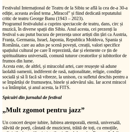
Festivalul Internațional de Teatru de la Sibiu se află la cea de-a 30-a
ediție, aceasta având tema „Miracol” și fiind dedicată reputatului
critic de teatru George Banu (1943 – 2023).
Programul festivalului a cuprins spectacole de teatru, dans, circ și
muzică, în diverse spații din Sibiu. Anul acesta, cei prezenți la
festival s-au putut bucura de prezența unor artiști din țări ca Austria,
Franța, Germania, Israel, Japonia, Republica Moldova, Spania și
România, care au adus pe scenă povești, creații, valori specifice
spațiului cultural pe care îl reprezintă, dar și elemente ce țin de
spiritualitatea universală, comună tuturor creatorilor și iubitorilor de
frumos din lume.
Acesta este, de altfel, și miracolul artei, care reușește să adune
laolaltă oamenii, indiferent de rasă, naționalitate, religie, condiție
socială și să îi facă să vibreze, la unison, cu sufletul deschis pentru a
se împărtăși de frumusețea, binele și adevărul său. Iar acest miracol
s-a întâmplat, și anul acesta, la FITS.
Spicuiri din jurnalul de festival
„Mult zgomot pentru jazz”
Un concert despre iubire, Iubirea atemporală, eternă, universală,
slăvită de poeți, cântată de muzicieni, trăită de toți, cu emoțiile,