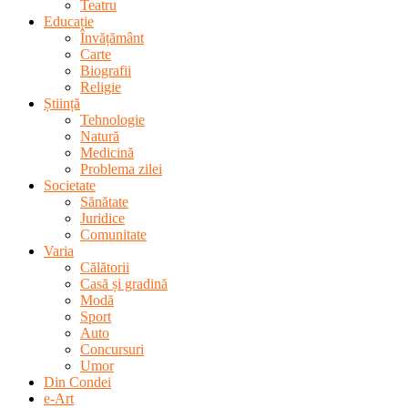
Teatru
Educație
Învățământ
Carte
Biografii
Religie
Știință
Tehnologie
Natură
Medicină
Problema zilei
Societate
Sănătate
Juridice
Comunitate
Varia
Călătorii
Casă și gradină
Modă
Sport
Auto
Concursuri
Umor
Din Condei
e-Art