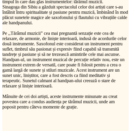
timpul în care dau glas instrumentelor: tărâmul muzicii.
Sinagoga din Sibiu a găzduit spectacolul celor doi artiști care s-au
întâlnit întru spiritualitate și pasiune pentru muzică, îmbinând în mod
plăcut sunetele magice ale saxofonului și flautului cu vibrațiile calde
ale handpanului.
Pe ,,Tărâmul muzicii” cea mai pregnantă senzație este cea de
relaxare, de armonie, de liniște interioară, indusă de acordurile celor
două instrumente. Saxofonul este considerat un instrument pentru
suflet, timbrul său pasionat și expresiv fiind capabil să transmită
tandrețe și pasiune și să ne trezească amintirile cele mai ascunse.
Handpan-ul, un instrument muzical de percuție relativ nou, este un
instrument extrem de versatil, care poate fi folosit pentru a crea o
gamă largă de sunete și stiluri muzicale. Acest instrument are un
sunet unic, liniștitor, care a fost descris ca fiind meditativ și
terapeutic. Sunetul calmant al handpan-ului creează o stare de
relaxare și liniște interioară.
Mânuite de cei doi artiști, aceste instrumente minunate au creat
povestea care a condus audiența pe tărâmul muzicii, unde am
poposit pentru câteva momente de grație.