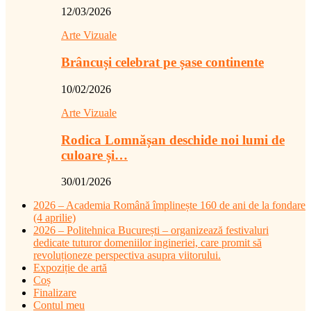
12/03/2026
Arte Vizuale
Brâncuși celebrat pe șase continente
10/02/2026
Arte Vizuale
Rodica Lomnășan deschide noi lumi de
culoare și…
30/01/2026
2026 – Academia Română împlinește 160 de ani de la fondare
(4 aprilie)
2026 – Politehnica București – organizează festivaluri
dedicate tuturor domeniilor ingineriei, care promit să
revoluționeze perspectiva asupra viitorului.
Expoziție de artă
Coș
Finalizare
Contul meu