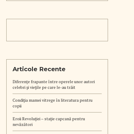
Articole Recente
Diferențe frapante între operele unor autori
celebri și viețile pe care le-au trăit
Condiția mamei vitrege în literatura pentru
copii
Eroii Revoluției – stație capcană pentru
nevăzători