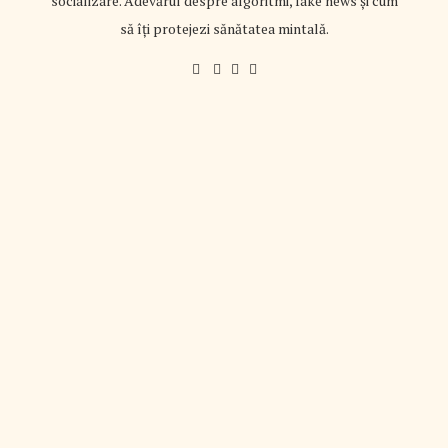
socializare. Adevărul despre algoritmi, fake news și cum
să îți protejezi sănătatea mintală.