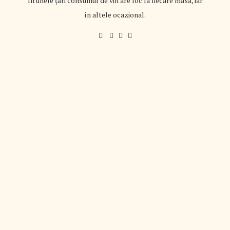
În unele țări consumul de vin are loc la fiecare masa, iar
în altele ocazional.