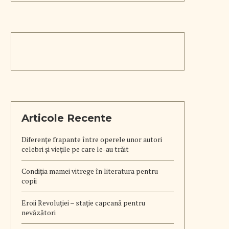
Articole Recente
Diferențe frapante între operele unor autori
celebri și viețile pe care le-au trăit
Condiția mamei vitrege în literatura pentru
copii
Eroii Revoluției – stație capcană pentru
nevăzători