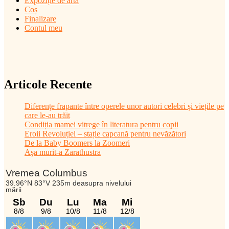
Expoziție de artă
Coș
Finalizare
Contul meu
Articole Recente
Diferențe frapante între operele unor autori celebri și viețile pe
care le-au trăit
Condiția mamei vitrege în literatura pentru copii
Eroii Revoluției – stație capcană pentru nevăzători
De la Baby Boomers la Zoomeri
Aşa murit-a Zarathustra