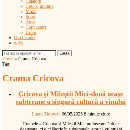
Călătorii
Casă și gradină
Modă
Sport
Auto
Concursuri
Umor
Din Condei
e-Art
Cauta
Home
»
Crama Cricova
Tag:
Crama Cricova
Cricova și Mileștii Mici-două orașe
subterane o singură cultură a vinului
Laura Tîrnovan
06/05/2025
8 minute citire
Cramele – Cricova și Mileștii Mici nu înseamnă doar
degustare, ci o călătorie în subteranele istoriei, culturii și