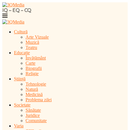
IQ – EQ – CQ
Cultură
Arte Vizuale
Muzică
Teatru
Educație
Învățământ
Carte
Biografii
Religie
Știință
Tehnologie
Natură
Medicină
Problema zilei
Societate
Sănătate
Juridice
Comunitate
Varia