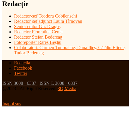
Redacție
Redactor-șef
Teodora Cobilenschi
Redactor-șef adjunct Laura Tîrnovan
Senior editor Gh. Dragoș
Redactor Florentina Cenja
Redactor Ștefan Bedereag
Fotoreporter Rareș Beșliu
Colaboratori:
Carmen Tudorache, Dana Ilieș, Cătălin Eftene,
Tudor Bedereag
Redactia
Facebook
Twitter
ISSN 3008 - 6337
|
ISSN-L 3008 - 6337
@2023 - All Right Reserved.
3Q Media
Inapoi sus