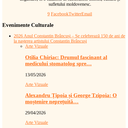
sufletului moldovenesc.
9
Facebook
Twitter
Email
Evenimente Culturale
2026 Anul Constantin Brâncuși – Se celebrează 150 de ani de
la nașterea artistului Constantin Brâncuși
Arte Vizuale
Otilia Chiriac: Drumul fascinant al
medicului stomatolog spre…
13/05/2026
Arte Vizuale
Alexandru Țipoia și George Tzipoia: O
moștenire neprețuită…
29/04/2026
Arte Vizuale