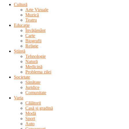
Cultură
Arte Vizuale
Muzică
Teatru
Educație
Învățământ
Carte
Biografii
Religie
Știință
Tehnologie
Natură
Medicină
Problema zilei
Societate
Sănătate
Juridice
Comunitate
Varia
Călătorii
Casă și gradină
Modă
Sport
Auto
Concursuri