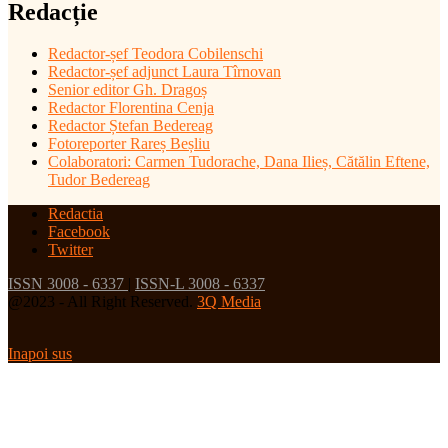
Redacție
Redactor-șef
Teodora Cobilenschi
Redactor-șef adjunct Laura Tîrnovan
Senior editor Gh. Dragoș
Redactor Florentina Cenja
Redactor Ștefan Bedereag
Fotoreporter Rareș Beșliu
Colaboratori:
Carmen Tudorache, Dana Ilieș, Cătălin Eftene,
Tudor Bedereag
Redactia
Facebook
Twitter
ISSN 3008 - 6337
|
ISSN-L 3008 - 6337
@2023 - All Right Reserved.
3Q Media
Inapoi sus