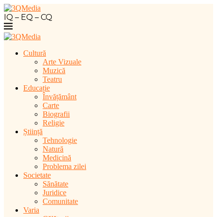
IQ – EQ – CQ
Cultură
Arte Vizuale
Muzică
Teatru
Educație
Învățământ
Carte
Biografii
Religie
Știință
Tehnologie
Natură
Medicină
Problema zilei
Societate
Sănătate
Juridice
Comunitate
Varia