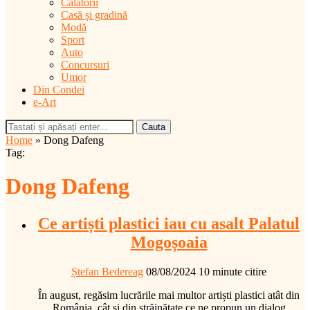
Călătorii
Casă și gradină
Modă
Sport
Auto
Concursuri
Umor
Din Condei
e-Art
Cauta
Home
»
Dong Dafeng
Tag:
Dong Dafeng
Ce artiști plastici iau cu asalt Palatul
Mogoșoaia
Ștefan Bedereag
08/08/2024
10 minute citire
În august, regăsim lucrările mai multor artiști plastici atât din
România, cât și din străinătate ce ne propun un dialog