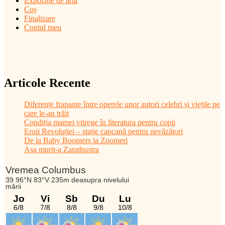
Expoziție de artă
Coș
Finalizare
Contul meu
Articole Recente
Diferențe frapante între operele unor autori celebri și viețile pe
care le-au trăit
Condiția mamei vitrege în literatura pentru copii
Eroii Revoluției – stație capcană pentru nevăzători
De la Baby Boomers la Zoomeri
Aşa murit-a Zarathustra