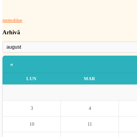
meteoblue
Arhivă
«
LUN
MAR
3
4
10
11