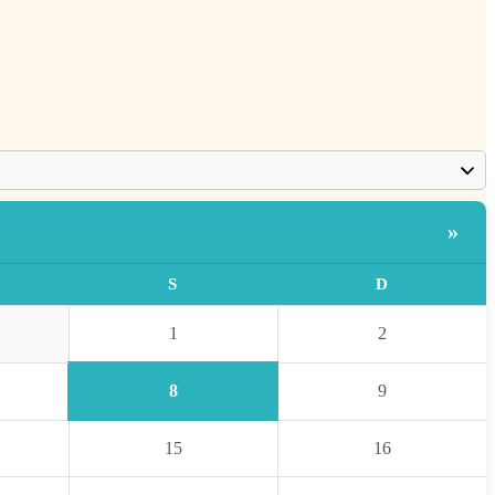
»
S
D
1
2
8
9
15
16