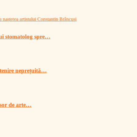
 nașterea artistului Constantin Brâncuși
lui stomatolog spre…
tenire neprețuită…
esor de arte…