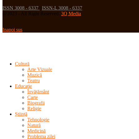
ISSN 3008 - 6337
|
ISSN-L 3008 - 6337
@2023 - All Right Reserved.
3Q Media
Inapoi sus
Cultură
Arte Vizuale
Muzică
Teatru
Educație
Învățământ
Carte
Biografii
Religie
Știință
Tehnologie
Natură
Medicină
Problema zilei