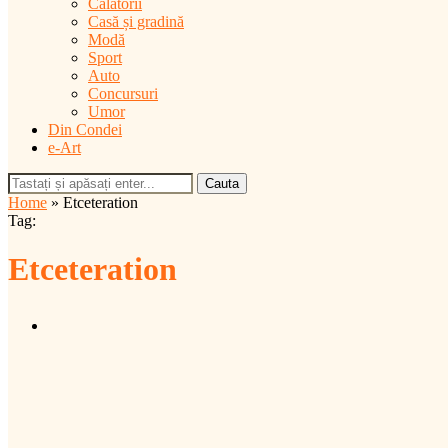
Călătorii
Casă și gradină
Modă
Sport
Auto
Concursuri
Umor
Din Condei
e-Art
Cauta
Home
»
Etceteration
Tag:
Etceteration