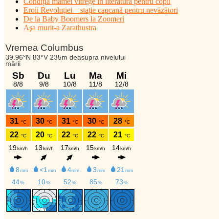
Condiția mamei vitrege în literatura pentru copii
Eroii Revoluției – stație capcană pentru nevăzători
De la Baby Boomers la Zoomeri
Aşa murit-a Zarathustra