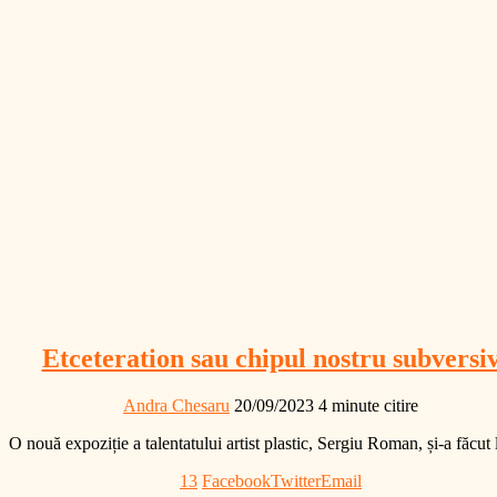
Etceteration sau chipul nostru subversi
Andra Chesaru
20/09/2023
4 minute citire
O nouă expoziție a talentatului artist plastic, Sergiu Roman, și-a făcu
13
Facebook
Twitter
Email