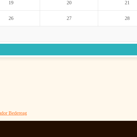
19
20
21
26
27
28
Tudor Bedereag