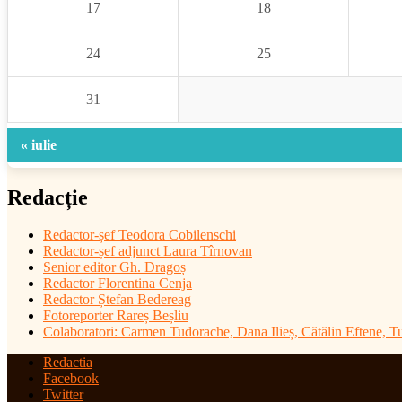
17
18
24
25
31
« iulie
Redacție
Redactor-șef
Teodora Cobilenschi
Redactor-șef adjunct Laura Tîrnovan
Senior editor Gh. Dragoș
Redactor Florentina Cenja
Redactor Ștefan Bedereag
Fotoreporter Rareș Beșliu
Colaboratori:
Carmen Tudorache, Dana Ilieș, Cătălin Eftene, 
Redactia
Facebook
Twitter