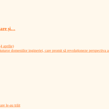
oare și…
 aprilie)
uturor domeniilor ingineriei, care promit să revoluționeze perspectiva as
are le-au trăit