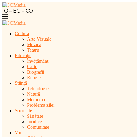
IQ – EQ – CQ
Cultură
Arte Vizuale
Muzică
Teatru
Educație
Învățământ
Carte
Biografii
Religie
Știință
Tehnologie
Natură
Medicină
Problema zilei
Societate
Sănătate
Juridice
Comunitate
Varia