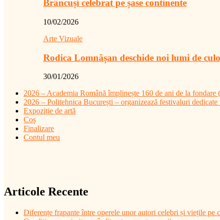
Brâncuși celebrat pe șase continente
10/02/2026
Arte Vizuale
Rodica Lomnășan deschide noi lumi de cul
30/01/2026
2026 – Academia Română împlinește 160 de ani de la fondare (4
2026 – Politehnica București – organizează festivaluri dedicate t
Expoziție de artă
Coș
Finalizare
Contul meu
Articole Recente
Diferențe frapante între operele unor autori celebri și viețile pe c