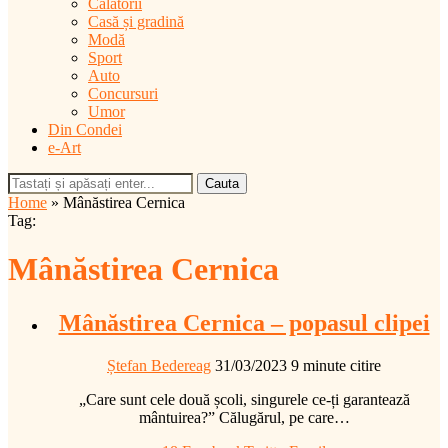
Călătorii
Casă și gradină
Modă
Sport
Auto
Concursuri
Umor
Din Condei
e-Art
Cauta
Home
»
Mânăstirea Cernica
Tag:
Mânăstirea Cernica
Mânăstirea Cernica – popasul clipei
Ștefan Bedereag
31/03/2023
9 minute citire
„Care sunt cele două școli, singurele ce-ți garantează
mântuirea?” Călugărul, pe care…