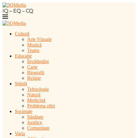
IQ – EQ – CQ
Cultură
Arte Vizuale
Muzică
Teatru
Educație
Învățământ
Carte
Biografii
Religie
Știință
Tehnologie
Natură
Medicină
Problema zilei
Societate
Sănătate
Juridice
Comunitate
Varia