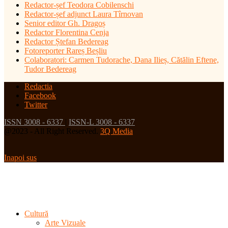
Redactor-șef
Teodora Cobilenschi
Redactor-șef adjunct Laura Tîrnovan
Senior editor Gh. Dragoș
Redactor Florentina Cenja
Redactor Ștefan Bedereag
Fotoreporter Rareș Beșliu
Colaboratori:
Carmen Tudorache, Dana Ilieș, Cătălin Eftene,
Tudor Bedereag
Redactia
Facebook
Twitter
ISSN 3008 - 6337
|
ISSN-L 3008 - 6337
@2023 - All Right Reserved.
3Q Media
Inapoi sus
Cultură
Arte Vizuale