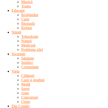
Muzică
Teatru
Educație
Învățământ
Carte
Biografii
Religie
Știință
Tehnologie
Natură
Medicină
Problema zilei
Societate
Sănătate
Juridice
Comunitate
Varia
Călătorii
Casă și gradină
Modă
Sport
Auto
Concursuri
Umor
Din Condei