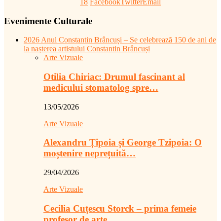
18
Facebook
Twitter
Email
Evenimente Culturale
2026 Anul Constantin Brâncuși – Se celebrează 150 de ani de
la nașterea artistului Constantin Brâncuși
Arte Vizuale
Otilia Chiriac: Drumul fascinant al
medicului stomatolog spre…
13/05/2026
Arte Vizuale
Alexandru Țipoia și George Tzipoia: O
moștenire neprețuită…
29/04/2026
Arte Vizuale
Cecilia Cuțescu Storck – prima femeie
profesor de arte…