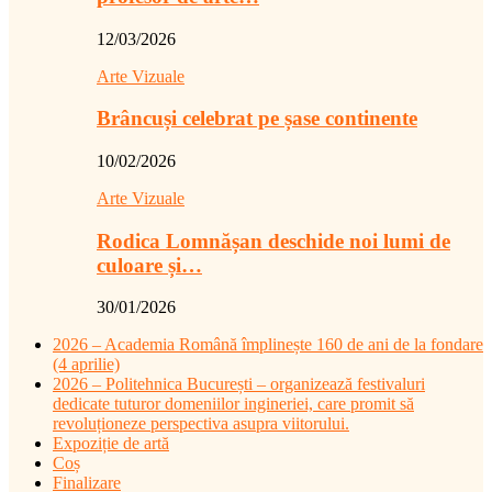
12/03/2026
Arte Vizuale
Brâncuși celebrat pe șase continente
10/02/2026
Arte Vizuale
Rodica Lomnășan deschide noi lumi de
culoare și…
30/01/2026
2026 – Academia Română împlinește 160 de ani de la fondare
(4 aprilie)
2026 – Politehnica București – organizează festivaluri
dedicate tuturor domeniilor ingineriei, care promit să
revoluționeze perspectiva asupra viitorului.
Expoziție de artă
Coș
Finalizare