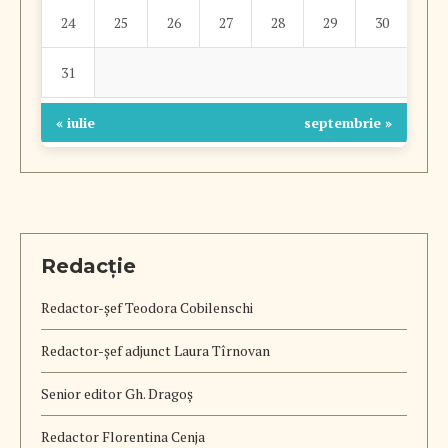
24
25
26
27
28
29
30
31
« iulie
septembrie »
Redacție
Redactor-șef
Teodora Cobilenschi
Redactor-șef adjunct Laura Tîrnovan
Senior editor Gh. Dragoș
Redactor Florentina Cenja