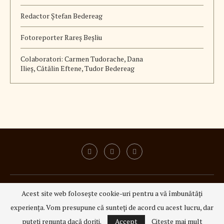
Redactor Ștefan Bedereag
Fotoreporter Rareș Beșliu
Colaboratori:
Carmen Tudorache, Dana
Ilieș, Cătălin Eftene, Tudor Bedereag
ISSN 3008 - 6337
|
ISSN-L 3008 - 6337
Acest site web folosește cookie-uri pentru a vă îmbunătăți
@2023 - All Right Reserved.
3Q Media
experiența. Vom presupune că sunteți de acord cu acest lucru, dar
INAPOI SUS
puteți renunța dacă doriți.
Accept
Citeşte mai mult