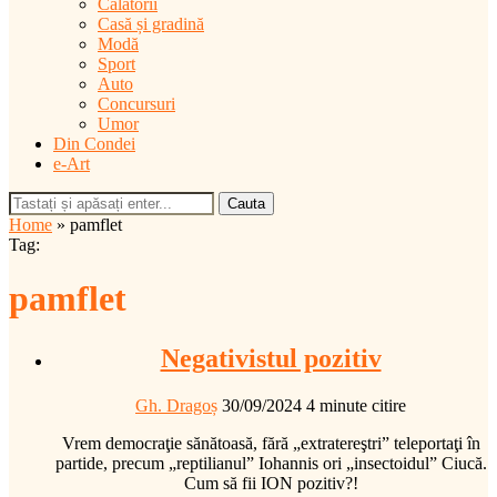
Călătorii
Casă și gradină
Modă
Sport
Auto
Concursuri
Umor
Din Condei
e-Art
Cauta
Home
»
pamflet
Tag:
pamflet
Negativistul pozitiv
Gh. Dragoș
30/09/2024
4 minute citire
Vrem democraţie sănătoasă, fără „extratereştri” teleportaţi în
partide, precum „reptilianul” Iohannis ori „insectoidul” Ciucă.
Cum să fii ION pozitiv?!