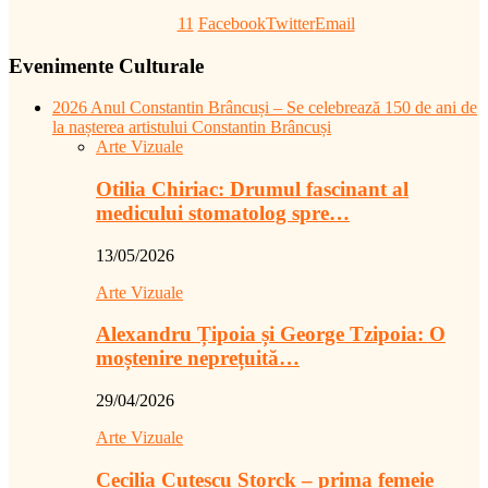
11
Facebook
Twitter
Email
Evenimente Culturale
2026 Anul Constantin Brâncuși – Se celebrează 150 de ani de
la nașterea artistului Constantin Brâncuși
Arte Vizuale
Otilia Chiriac: Drumul fascinant al
medicului stomatolog spre…
13/05/2026
Arte Vizuale
Alexandru Țipoia și George Tzipoia: O
moștenire neprețuită…
29/04/2026
Arte Vizuale
Cecilia Cuțescu Storck – prima femeie