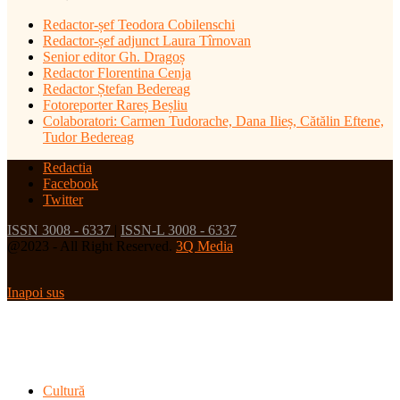
Redactor-șef
Teodora Cobilenschi
Redactor-șef adjunct Laura Tîrnovan
Senior editor Gh. Dragoș
Redactor Florentina Cenja
Redactor Ștefan Bedereag
Fotoreporter Rareș Beșliu
Colaboratori:
Carmen Tudorache, Dana Ilieș, Cătălin Eftene,
Tudor Bedereag
Redactia
Facebook
Twitter
ISSN 3008 - 6337
|
ISSN-L 3008 - 6337
@2023 - All Right Reserved.
3Q Media
Inapoi sus
Cultură