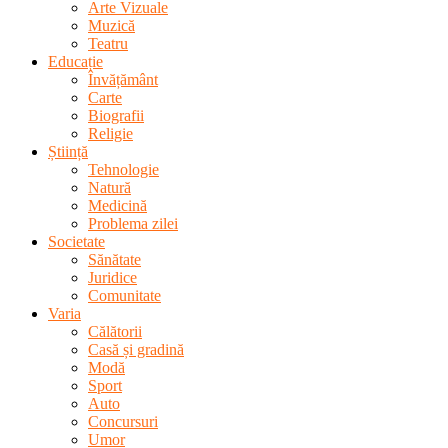
Arte Vizuale
Muzică
Teatru
Educație
Învățământ
Carte
Biografii
Religie
Știință
Tehnologie
Natură
Medicină
Problema zilei
Societate
Sănătate
Juridice
Comunitate
Varia
Călătorii
Casă și gradină
Modă
Sport
Auto
Concursuri
Umor