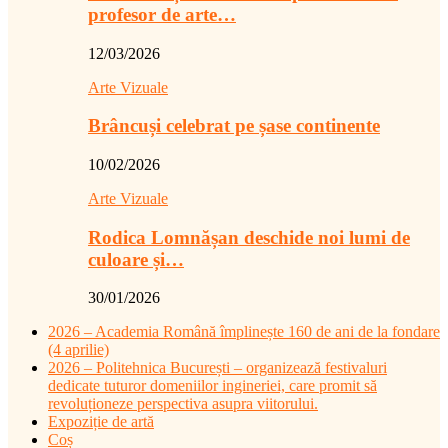
profesor de arte…
12/03/2026
Arte Vizuale
Brâncuși celebrat pe șase continente
10/02/2026
Arte Vizuale
Rodica Lomnășan deschide noi lumi de
culoare și…
30/01/2026
2026 – Academia Română împlinește 160 de ani de la fondare
(4 aprilie)
2026 – Politehnica București – organizează festivaluri
dedicate tuturor domeniilor ingineriei, care promit să
revoluționeze perspectiva asupra viitorului.
Expoziție de artă
Coș