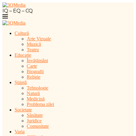
IQ – EQ – CQ
Cultură
Arte Vizuale
Muzică
Teatru
Educație
Învățământ
Carte
Biografii
Religie
Știință
Tehnologie
Natură
Medicină
Problema zilei
Societate
Sănătate
Juridice
Comunitate
Varia