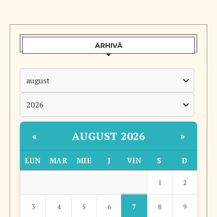
ARHIVĂ
AUGUST 2026
«
»
LUN
MAR
MIE
J
VIN
S
D
1
2
7
3
4
5
6
8
9