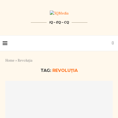
IQ – EQ – CQ
Home
»
Revoluţia
TAG:
REVOLUŢIA