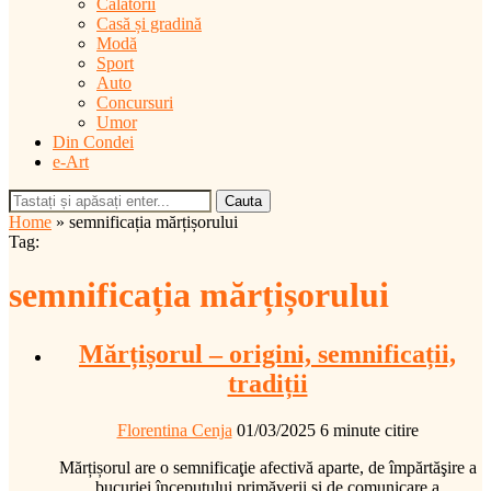
Călătorii
Casă și gradină
Modă
Sport
Auto
Concursuri
Umor
Din Condei
e-Art
Cauta
Home
»
semnificația mărțișorului
Tag:
semnificația mărțișorului
Mărțișorul – origini, semnificații,
tradiții
Florentina Cenja
01/03/2025
6 minute citire
Mărțișorul are o semnificaţie afectivă aparte, de împărtăşire a
bucuriei începutului primăverii şi de comunicare a