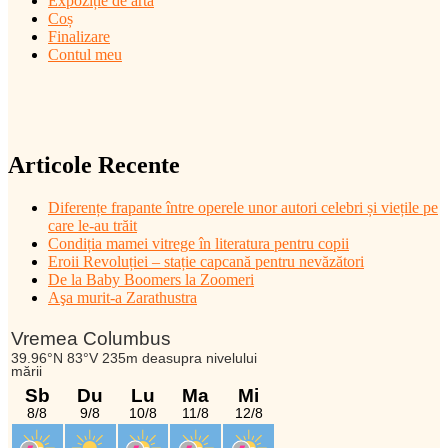
Expoziție de artă
Coș
Finalizare
Contul meu
Articole Recente
Diferențe frapante între operele unor autori celebri și viețile pe
care le-au trăit
Condiția mamei vitrege în literatura pentru copii
Eroii Revoluției – stație capcană pentru nevăzători
De la Baby Boomers la Zoomeri
Aşa murit-a Zarathustra