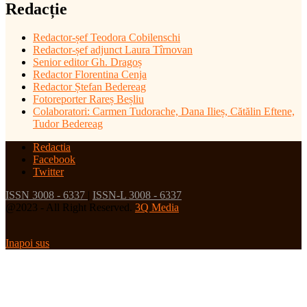
Redacție
Redactor-șef
Teodora Cobilenschi
Redactor-șef adjunct Laura Tîrnovan
Senior editor Gh. Dragoș
Redactor Florentina Cenja
Redactor Ștefan Bedereag
Fotoreporter Rareș Beșliu
Colaboratori:
Carmen Tudorache, Dana Ilieș, Cătălin Eftene,
Tudor Bedereag
Redactia
Facebook
Twitter
ISSN 3008 - 6337
|
ISSN-L 3008 - 6337
@2023 - All Right Reserved.
3Q Media
Inapoi sus