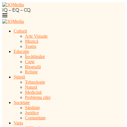
IQ – EQ – CQ
Cultură
Arte Vizuale
Muzică
Teatru
Educație
Învățământ
Carte
Biografii
Religie
Știință
Tehnologie
Natură
Medicină
Problema zilei
Societate
Sănătate
Juridice
Comunitate
Varia