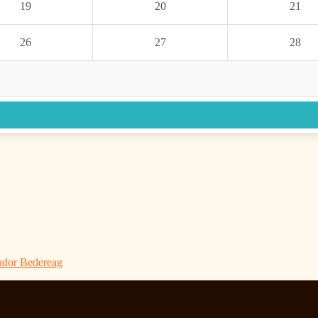
19
20
21
26
27
28
Tudor Bedereag