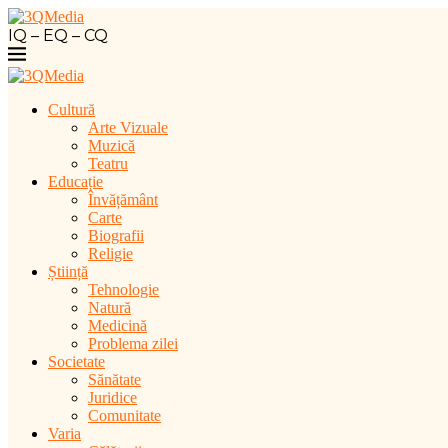
IQ – EQ – CQ
Cultură
Arte Vizuale
Muzică
Teatru
Educație
Învățământ
Carte
Biografii
Religie
Știință
Tehnologie
Natură
Medicină
Problema zilei
Societate
Sănătate
Juridice
Comunitate
Varia