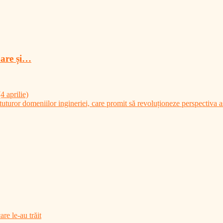
oare și…
 aprilie)
uturor domeniilor ingineriei, care promit să revoluționeze perspectiva as
are le-au trăit