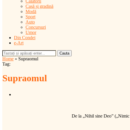
Călătorii
Casă și gradină
Modă
Sport
Auto
Concursuri
Umor
Din Condei
e-Art
Cauta
Home
»
Supraomul
Tag:
Supraomul
De la „Nihil sine Deo” („Nimic 