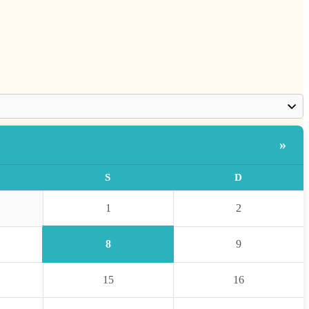
»
S
D
1
2
8
9
15
16