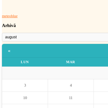
meteoblue
Arhivă
«
LUN
MAR
3
4
10
11