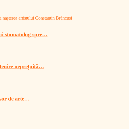
 nașterea artistului Constantin Brâncuși
lui stomatolog spre…
tenire neprețuită…
esor de arte…