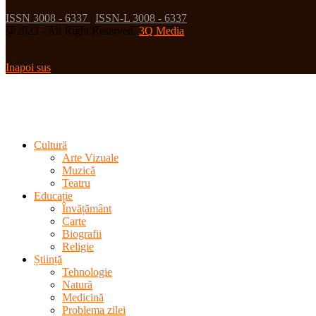
ISSN 3008 - 6337
|
ISSN-L 3008 - 6337
@2023 - All Right Reserved.
3Q Media
Inapoi sus
Cultură
Arte Vizuale
Muzică
Teatru
Educație
Învățământ
Carte
Biografii
Religie
Știință
Tehnologie
Natură
Medicină
Problema zilei