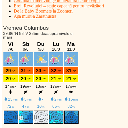
Condiția mamei vitrege în literatura pentru copii
Eroii Revoluției – stație capcană pentru nevăzători
De la Baby Boomers la Zoomeri
Aşa murit-a Zarathustra