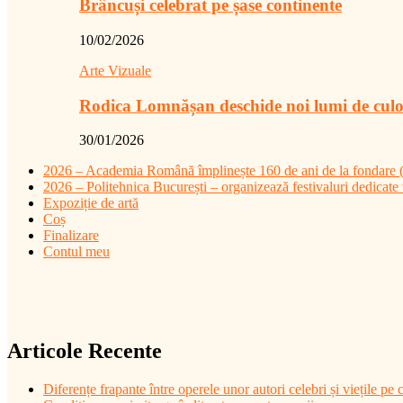
Brâncuși celebrat pe șase continente
10/02/2026
Arte Vizuale
Rodica Lomnășan deschide noi lumi de cul
30/01/2026
2026 – Academia Română împlinește 160 de ani de la fondare (4
2026 – Politehnica București – organizează festivaluri dedicate t
Expoziție de artă
Coș
Finalizare
Contul meu
Articole Recente
Diferențe frapante între operele unor autori celebri și viețile pe c