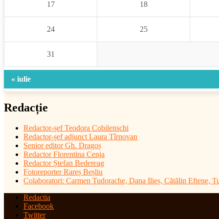
17
18
24
25
31
« iulie
Redacție
Redactor-șef
Teodora Cobilenschi
Redactor-șef adjunct Laura Tîrnovan
Senior editor Gh. Dragoș
Redactor Florentina Cenja
Redactor Ștefan Bedereag
Fotoreporter Rareș Beșliu
Colaboratori:
Carmen Tudorache, Dana Ilieș, Cătălin Eftene, 
Redactia
Facebook
Twitter