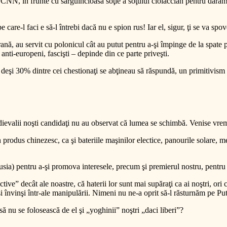
CNN, în frunte cu sârguincioasa soţie a soţului ciolaccian pentru dărâmar
 care-l faci e să-l întrebi dacă nu e spion rus! Iar el, sigur, ţi se va spov
rană, au servit cu polonicul cât au putut pentru a-şi împinge de la spate p
, anti-europeni, fascişti – depinde din ce parte priveşti.
deşi 30% dintre cei chestionaţi se abţineau să răspundă, un primitivism
medievalii noşti candidaţi nu au observat că lumea se schimbă. Venise vre
produs chinezesc, ca şi bateriile maşinilor electice, panourile solare, met
usia) pentru a-şi promova interesele, precum şi premierul nostru, pentru a
ive” decât ale noastre, că haterii lor sunt mai supăraţi ca ai noştri, ori că
învinşi într-ale manipulării. Nimeni nu ne-a oprit să-l răsturnăm pe Puti
să nu se folosească de el şi „yoghinii” noştri „daci liberi”?