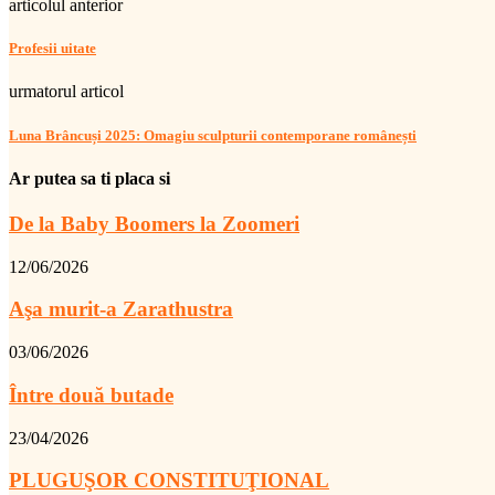
articolul anterior
Profesii uitate
urmatorul articol
Luna Brâncuși 2025: Omagiu sculpturii contemporane românești
Ar putea sa ti placa si
De la Baby Boomers la Zoomeri
12/06/2026
Aşa murit-a Zarathustra
03/06/2026
Între două butade
23/04/2026
PLUGUŞOR CONSTITUŢIONAL