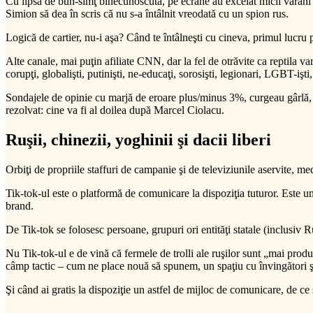
Cu lipsa de bun-simţ binecunoscută, pe ecrane au excelat micii varani 
Simion să dea în scris că nu s-a întâlnit vreodată cu un spion rus.
Logică de cartier, nu-i aşa? Când te întâlneşti cu cineva, primul lucru pe
Alte canale, mai puţin afiliate CNN, dar la fel de otrăvite ca reptila va
corupţi, globalişti, putinişti, ne-educaţi, sorosişti, legionari, LGBT-işti
Sondajele de opinie cu marjă de eroare plus/minus 3%, curgeau gârlă, 
rezolvat: cine va fi al doilea după Marcel Ciolacu.
Ruşii, chinezii, yoghinii şi dacii liberi
Orbiţi de propriile staffuri de campanie şi de televiziunile aservite, 
Tik-tok-ul este o platformă de comunicare la dispoziţia tuturor. Este un 
brand.
De Tik-tok se folosesc persoane, grupuri ori entităţi statale (inclusiv R
Nu Tik-tok-ul e de vină că fermele de trolli ale ruşilor sunt „mai product
câmp tactic – cum ne place nouă să spunem, un spaţiu cu învingători şi 
Şi când ai gratis la dispoziţie un astfel de mijloc de comunicare, de ce 