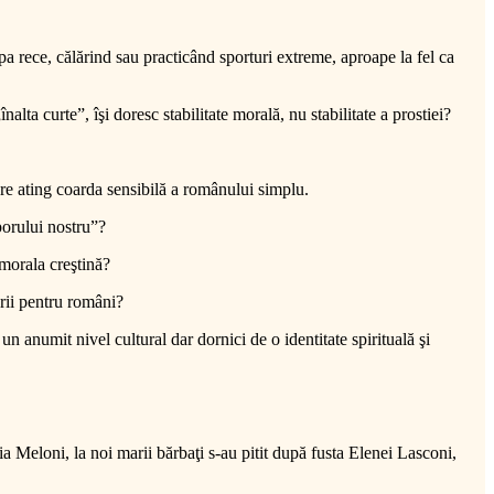
a rece, călărind sau practicând sporturi extreme, aproape la fel ca
alta curte”, îşi doresc stabilitate morală, nu stabilitate a prostiei?
are ating coarda sensibilă a românului simplu.
oporului nostru”?
 morala creştină?
ării pentru români?
un anumit nivel cultural dar dornici de o identitate spirituală şi
a Meloni, la noi marii bărbaţi s-au pitit după fusta Elenei Lasconi,