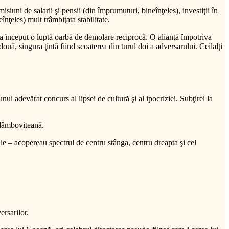
uni de salarii şi pensii (din împrumuturi, bineînţeles), investiţii în
înţeles) mult trâmbiţata stabilitate.
şi a început o luptă oarbă de demolare reciprocă. O alianţă împotriva
ouă, singura ţintă fiind scoaterea din turul doi a adversarului. Ceilalţi
unui adevărat concurs al lipsei de cultură şi al ipocriziei. Subţirei la
 dâmboviţeană.
ale – acopereau spectrul de centru stânga, centru dreapta şi cel
ersarilor.