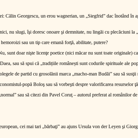
iei: Călin Georgescu, un erou wagnerian, un „Siegfrid” dac înotând în ap
i, nu slugi, îşi doresc onoare şi demnitate, nu lingăi cu plecăciuni la „în
 hemoroizi sau un tip care emană forţă, abilitate, putere?
Nu, sunt doar nişte licenţe poetice (nici măcar nu sunt toate originale) c
a Daea, sau să spui că „tradițiile românești sunt codurile spirituale ale p
ti colegele de partid cu grosolănii marca „macho-man Budăi” sau să susţii
economistul-popă Boloş sau să vorbeşti despre valorificarea resurselor ţ
 „normal” sau să citezi din Pavel Coruţ – autorul preferat al românilor de 
european, cei mai tari „bărbaţi” au ajuns Ursula von der Leyen şi Giorgi