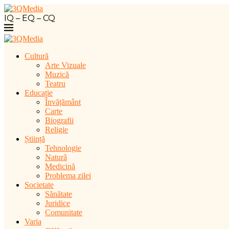
IQ – EQ – CQ
Cultură
Arte Vizuale
Muzică
Teatru
Educație
Învățământ
Carte
Biografii
Religie
Știință
Tehnologie
Natură
Medicină
Problema zilei
Societate
Sănătate
Juridice
Comunitate
Varia