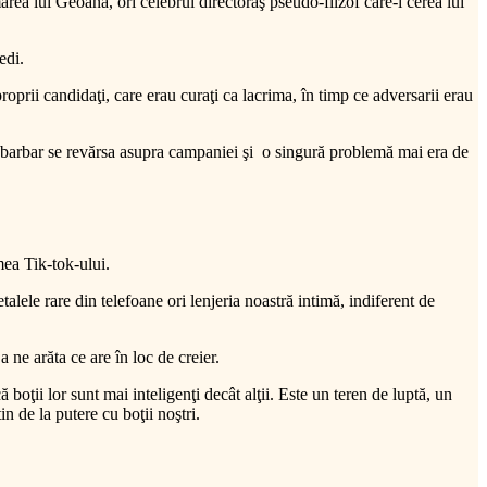
ea lui Geoană, ori celebrul directoraş pseudo-filzof care-i cerea lui
edi.
roprii candidaţi, care erau curaţi ca lacrima, în timp ce adversarii erau
 barbar se revărsa asupra campaniei şi o singură problemă mai era de
mea Tik-tok-ului.
alele rare din telefoane ori lenjeria noastră intimă, indiferent de
 ne arăta ce are în loc de creier.
 boţii lor sunt mai inteligenţi decât alţii. Este un teren de luptă, un
n de la putere cu boţii noştri.