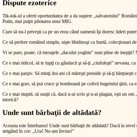
Dispute ezoterice
Tik-tok-ul a oferit oportunitatea de a da naştere „salvatorului” Român
Putin, mai puţin pilotarea unui MIG.
Cum să nu-l priveşti ca pe un erou când oamenii îşi doresc lideri puternic
Ce să prefere românul simplu, nişte libidinoşi cu burtă, colecţionari de
Vi se pare, poate, că mesajele „dacului yoghin” sunt pline de inepţii? 
Ce e mai ridicol, să te lupţi cu gândacii şi să-ţi „ciufuleşti” nevasta, c
Ce e mai parşiv. Să minţi doi ani că măreşti pensiile şi să-ţi hărţuieş
Ce e mai grav, să pui cruce şi bomboană pe colivă bugetului ţării, ca 
Ce e mai stupid, să susţii că, dacă n-ai scris şi n-ai plagiat, eşti un om
istorică?
Unde sunt bărbaţii de altădată?
Aceasta este întrebarea! Unde sunt bărbaţii de altădată? Dacă la nivel 
strigând în cor: „Ura! Ne-am învins!”