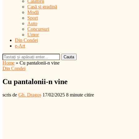
Călătorii
Casă și gradină
Modă
Sport
Auto
Concursuri
Umor
Din Condei
e-Art
Cauta
Home
»
Cu pantalonii-n vine
Din Condei
Cu pantalonii-n vine
scris de
Gh. Dragoș
17/02/2025
8 minute citire