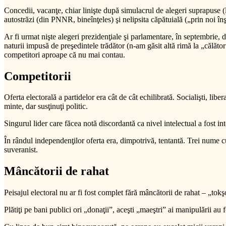
Concedii, vacanţe, chiar linişte după simulacrul de alegeri suprapuse (
autostrăzi (din PNNR, bineînţeles) şi nelipsita căpătuială („prin noi înşin
Ar fi urmat nişte alegeri prezidenţiale şi parlamentare, în septembrie, 
naturii impusă de preşedintele trădător (n-am găsit altă rimă la „călător
competitori aproape că nu mai contau.
Competitorii
Oferta electorală a partidelor era cât de cât echilibrată. Socialişti, libe
minte, dar susţinuţi politic.
Singurul lider care făcea notă discordantă ca nivel intelectual a fost 
În rândul independenţilor oferta era, dimpotrivă, tentantă. Trei nume cu
suveranist.
Mâncătorii de rahat
Peisajul electoral nu ar fi fost complet fără mâncătorii de rahat – „tokş
Plătiţi pe bani publici ori „donaţii”, aceşti „maeştri” ai manipulării a