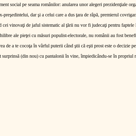
riment social pe seama românilor: anularea unor alegeri prezidenţiale o
x-preşedintelui, dar şi a celui care a dus ţara de râpă, premierul covrigar
vinovaţi de jaful sistematic al ţării nu vor fi judecaţi pentru faptele lor
ibre ale pieţei cu măsuri populist-electorale, nu românii au fost benefi
rea de a te cocoţa în vârful puterii când ştii că eşti prost este o decizie 
surprinsă (din nou) cu pantalonii în vine, împiedicându-se în propriul ra