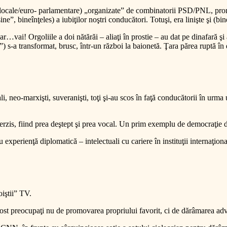
locale/euro- parlamentare) „organizate” de combinatorii PSD/PNL, promisi
e”, bineînţeles) a iubiţilor noştri conducători. Totuşi, era linişte şi (bine
dar…vai! Orgoliile a doi nătărăi – aliaţi în prostie – au dat pe dinafară 
”) s-a transformat, brusc, într-un război la baionetă. Ţara părea ruptă în d
rali, neo-marxişti, suveranişti, toţi şi-au scos în faţă conducătorii în urma 
interzis, fiind prea deştept şi prea vocal. Un prim exemplu de democraţie
 experienţă diplomatică – intelectuali cu cariere în instituţii internaţion
oiştii” TV.
u fost preocupaţi nu de promovarea propriului favorit, ci de dărâmarea adv