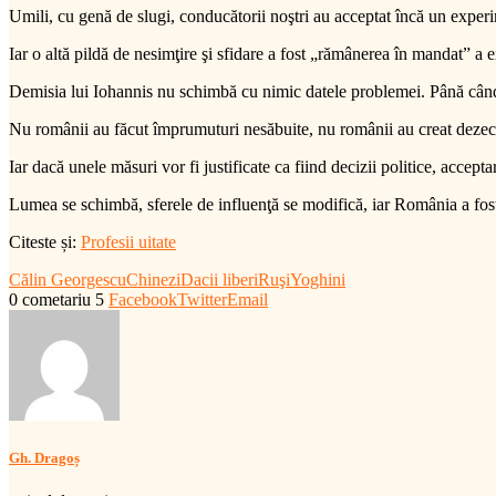
Umili, cu genă de slugi, conducătorii noştri au acceptat încă un expe
Iar o altă pildă de nesimţire şi sfidare a fost „rămânerea în mandat” a e
Demisia lui Iohannis nu schimbă cu nimic datele problemei. Până când cei 
Nu românii au făcut împrumuturi nesăbuite, nu românii au creat dezechil
Iar dacă unele măsuri vor fi justificate ca fiind decizii politice, accepta
Lumea se schimbă, sferele de influenţă se modifică, iar România a fost 
Citeste și:
Profesii uitate
Călin Georgescu
Chinezi
Dacii liberi
Ruşi
Yoghini
0 cometariu
5
Facebook
Twitter
Email
Gh. Dragoș