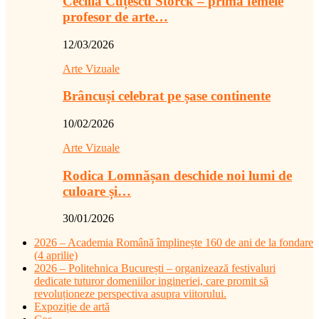
Cecilia Cuțescu Storck – prima femeie
profesor de arte…
12/03/2026
Arte Vizuale
Brâncuși celebrat pe șase continente
10/02/2026
Arte Vizuale
Rodica Lomnășan deschide noi lumi de
culoare și…
30/01/2026
2026 – Academia Română împlinește 160 de ani de la fondare
(4 aprilie)
2026 – Politehnica București – organizează festivaluri
dedicate tuturor domeniilor ingineriei, care promit să
revoluționeze perspectiva asupra viitorului.
Expoziție de artă