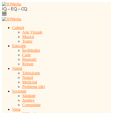
IQ – EQ – CQ
Cultură
Arte Vizuale
Muzică
Teatru
Educație
Învățământ
Carte
Biografii
Religie
Știință
Tehnologie
Natură
Medicină
Problema zilei
Societate
Sănătate
Juridice
Comunitate
Varia