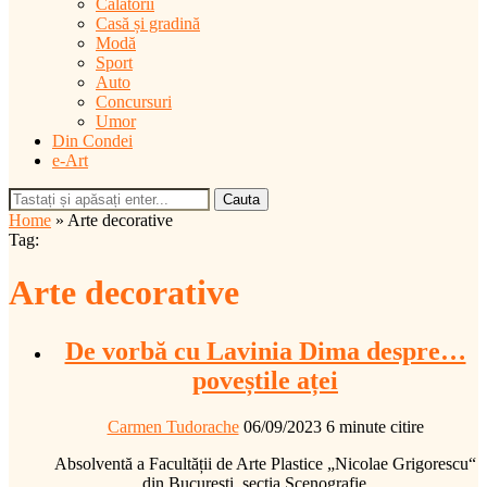
Călătorii
Casă și gradină
Modă
Sport
Auto
Concursuri
Umor
Din Condei
e-Art
Cauta
Home
»
Arte decorative
Tag:
Arte decorative
De vorbă cu Lavinia Dima despre…
poveștile aței
Carmen Tudorache
06/09/2023
6 minute citire
Absolventă a Facultății de Arte Plastice „Nicolae Grigorescu“
din București, secția Scenografie,…