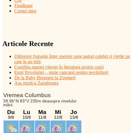
Coș
Finalizare
Contul meu
Articole Recente
Diferențe frapante între operele unor autori celebri și viețile pe
care le-au trăit
Condiția mamei vitrege în literatura pentru copii
Eroii Revoluției – stație capcană pentru nevăzători
De la Baby Boomers la Zoomeri
Aşa murit-a Zarathustra