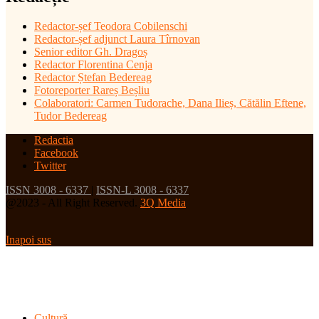
Redactor-șef
Teodora Cobilenschi
Redactor-șef adjunct Laura Tîrnovan
Senior editor Gh. Dragoș
Redactor Florentina Cenja
Redactor Ștefan Bedereag
Fotoreporter Rareș Beșliu
Colaboratori:
Carmen Tudorache, Dana Ilieș, Cătălin Eftene,
Tudor Bedereag
Redactia
Facebook
Twitter
ISSN 3008 - 6337
|
ISSN-L 3008 - 6337
@2023 - All Right Reserved.
3Q Media
Inapoi sus
Cultură