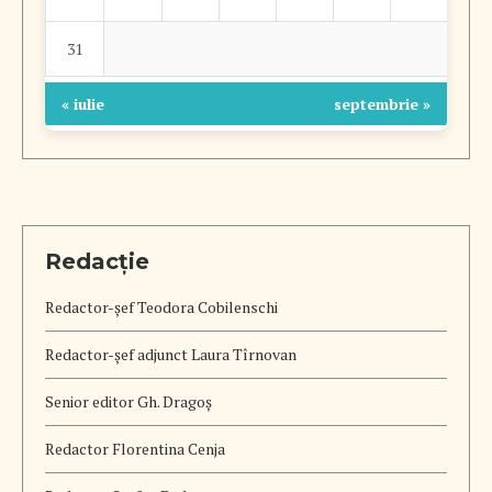
31
« iulie
septembrie »
Redacție
Redactor-șef
Teodora Cobilenschi
Redactor-șef adjunct Laura Tîrnovan
Senior editor Gh. Dragoș
Redactor Florentina Cenja