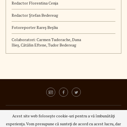
Redactor Florentina Cenja
Redactor Ștefan Bedereag
Fotoreporter Rareș Beșliu
Colaboratori:
Carmen Tudorache, Dana
Ilieș, Cătălin Eftene, Tudor Bedereag
ISSN 3008 - 6337
|
ISSN-L 3008 - 6337
Acest site web folosește cookie-uri pentru a vă îmbunătăți
@2023 - All Right Reserved.
3Q Media
experiența. Vom presupune că sunteți de acord cu acest lucru, dar