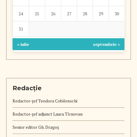
24
25
26
27
28
29
30
31
« iulie
septembrie »
Redacție
Redactor-șef
Teodora Cobilenschi
Redactor-șef adjunct Laura Tîrnovan
Senior editor Gh. Dragoș