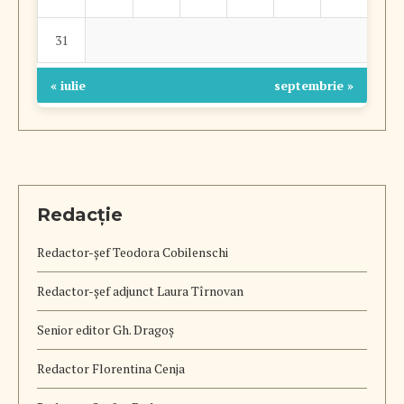
31
« iulie
septembrie »
Redacție
Redactor-șef
Teodora Cobilenschi
Redactor-șef adjunct Laura Tîrnovan
Senior editor Gh. Dragoș
Redactor Florentina Cenja