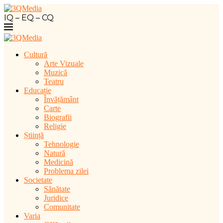
IQ – EQ – CQ
Cultură
Arte Vizuale
Muzică
Teatru
Educație
Învățământ
Carte
Biografii
Religie
Știință
Tehnologie
Natură
Medicină
Problema zilei
Societate
Sănătate
Juridice
Comunitate
Varia