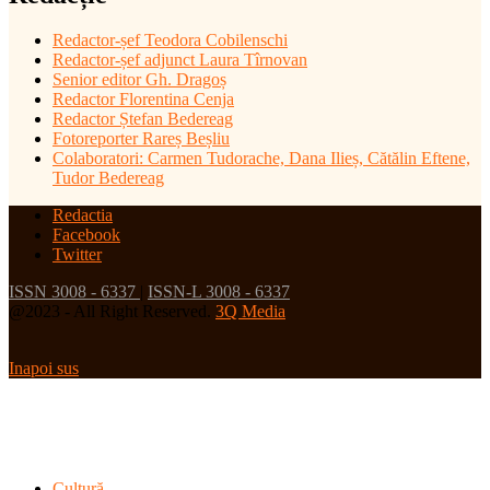
Redactor-șef
Teodora Cobilenschi
Redactor-șef adjunct Laura Tîrnovan
Senior editor Gh. Dragoș
Redactor Florentina Cenja
Redactor Ștefan Bedereag
Fotoreporter Rareș Beșliu
Colaboratori:
Carmen Tudorache, Dana Ilieș, Cătălin Eftene,
Tudor Bedereag
Redactia
Facebook
Twitter
ISSN 3008 - 6337
|
ISSN-L 3008 - 6337
@2023 - All Right Reserved.
3Q Media
Inapoi sus
Cultură