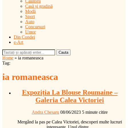
Călătorii
Casă și gradină
Modă
Sport
Auto
Concursuri
Umor
Din Condei
e-Art
Cauta
Home
»
ia romaneasca
Tag:
ia romaneasca
Expoziția La Blouse Roumaine –
Galeria Calea Victoriei
Andra Chesaru
08/06/2023
5 minute citire
Mergând la pas pe Calea Victoriei, descoperi multe lucruri
interesante. Unul dintre…