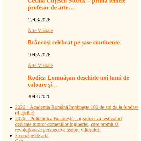
Cecilia Cuțescu Storck – prima femeie
profesor de arte…
12/03/2026
Arte Vizuale
Brâncuși celebrat pe șase continente
10/02/2026
Arte Vizuale
Rodica Lomnășan deschide noi lumi de
culoare și…
30/01/2026
2026 – Academia Română împlinește 160 de ani de la fondare
(4 aprilie)
2026 – Politehnica București – organizează festivaluri
dedicate tuturor domeniilor ingineriei, care promit să
revoluționeze perspectiva asupra viitorului.
Expoziție de artă