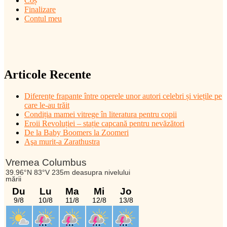
Coș
Finalizare
Contul meu
Articole Recente
Diferențe frapante între operele unor autori celebri și viețile pe
care le-au trăit
Condiția mamei vitrege în literatura pentru copii
Eroii Revoluției – stație capcană pentru nevăzători
De la Baby Boomers la Zoomeri
Aşa murit-a Zarathustra