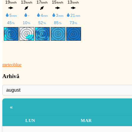
meteoblue
Arhivă
«
LUN
MAR