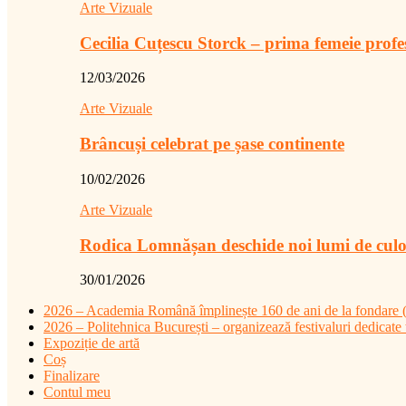
Arte Vizuale
Cecilia Cuțescu Storck – prima femeie prof
12/03/2026
Arte Vizuale
Brâncuși celebrat pe șase continente
10/02/2026
Arte Vizuale
Rodica Lomnășan deschide noi lumi de cul
30/01/2026
2026 – Academia Română împlinește 160 de ani de la fondare (4
2026 – Politehnica București – organizează festivaluri dedicate t
Expoziție de artă
Coș
Finalizare
Contul meu