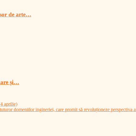
esor de arte…
oare și…
 aprilie)
uturor domeniilor ingineriei, care promit să revoluționeze perspectiva as