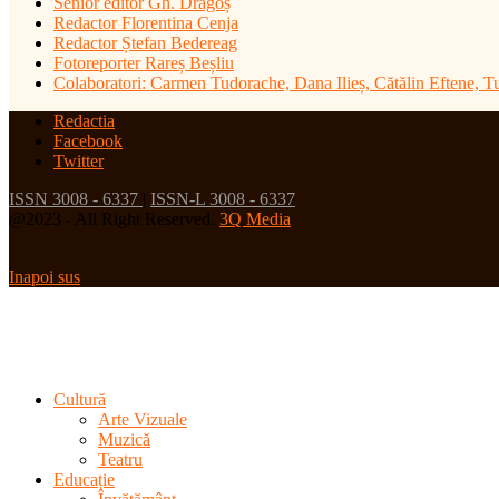
Senior editor Gh. Dragoș
Redactor Florentina Cenja
Redactor Ștefan Bedereag
Fotoreporter Rareș Beșliu
Colaboratori:
Carmen Tudorache, Dana Ilieș, Cătălin Eftene, 
Redactia
Facebook
Twitter
ISSN 3008 - 6337
|
ISSN-L 3008 - 6337
@2023 - All Right Reserved.
3Q Media
Inapoi sus
Cultură
Arte Vizuale
Muzică
Teatru
Educație