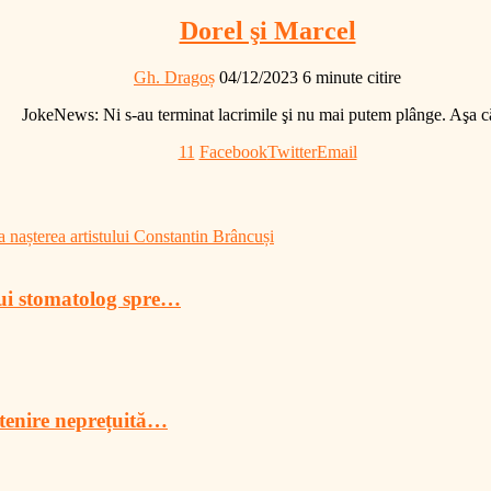
Dorel şi Marcel
Gh. Dragoș
04/12/2023
6 minute citire
JokeNews: Ni s-au terminat lacrimile şi nu mai putem plânge. Aşa
11
Facebook
Twitter
Email
 nașterea artistului Constantin Brâncuși
lui stomatolog spre…
tenire neprețuită…