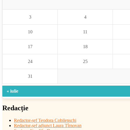
3
4
10
11
17
18
24
25
31
« iulie
Redacție
Redactor-șef
Teodora Cobilenschi
Redactor-șef adjunct Laura Tîrnovan