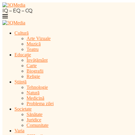
IQ – EQ – CQ
Cultură
Arte Vizuale
Muzică
Teatru
Educație
Învățământ
Carte
Biografii
Religie
Știință
Tehnologie
Natură
Medicină
Problema zilei
Societate
Sănătate
Juridice
Comunitate
Varia