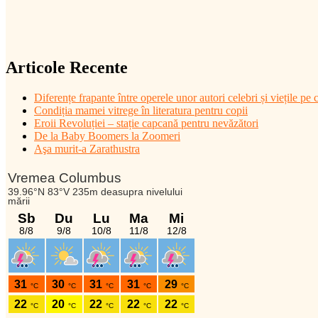
Articole Recente
Diferențe frapante între operele unor autori celebri și viețile pe c
Condiția mamei vitrege în literatura pentru copii
Eroii Revoluției – stație capcană pentru nevăzători
De la Baby Boomers la Zoomeri
Aşa murit-a Zarathustra