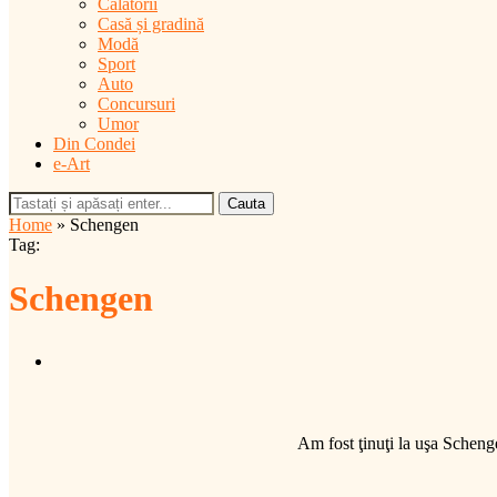
Călătorii
Casă și gradină
Modă
Sport
Auto
Concursuri
Umor
Din Condei
e-Art
Cauta
Home
»
Schengen
Tag:
Schengen
Am fost ţinuţi la uşa Schenge