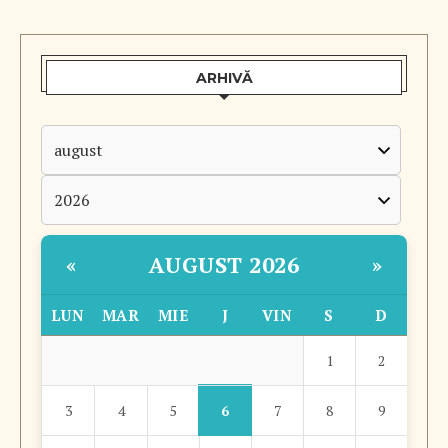
ARHIVĂ
AUGUST 2026
«
»
LUN
MAR
MIE
J
VIN
S
D
1
2
6
3
4
5
7
8
9