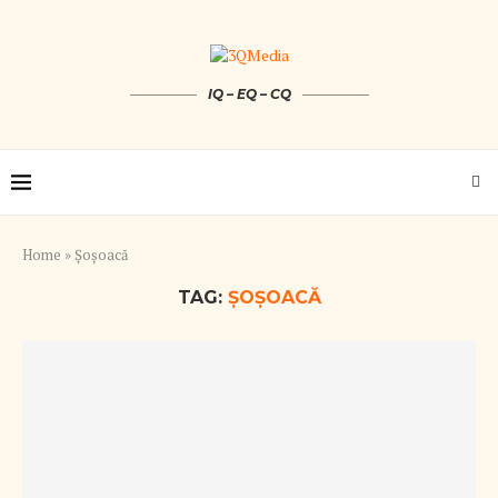
IQ – EQ – CQ
Home
»
Şoşoacă
TAG:
ŞOŞOACĂ