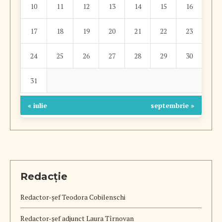
10
11
12
13
14
15
16
17
18
19
20
21
22
23
24
25
26
27
28
29
30
31
« iulie
septembrie »
Redacție
Redactor-șef
Teodora Cobilenschi
Redactor-șef adjunct Laura Tîrnovan