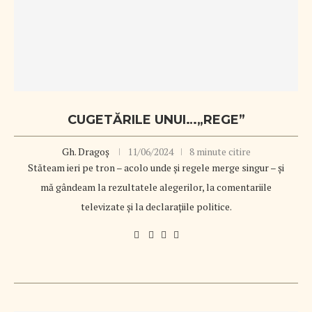
CUGETĂRILE UNUI…„REGE”
Gh. Dragoș
11/06/2024
8 minute citire
Stăteam ieri pe tron – acolo unde şi regele merge singur – şi
mă gândeam la rezultatele alegerilor, la comentariile
televizate şi la declaraţiile politice.