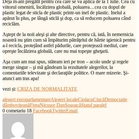
Deja m-am pregătit pentru cea care se va aplica de la 1 iulie. Cea cu
viitorul omenirii, încălzirea globală, poluarea…cea cu dopul de
plastic legat de sticla de plastic printr-un inel de plastic. Inelul a
apărut în plus, pe lângă sticlă şi dop, ca să reducem poluarea când
reciclăm.
Aştept de la noii aleşi şi alte directive, pentru că, iată, în nemernicia
noastră nu ştim cum să împăturim pătrăţelul de hârtie igienică pentru
a-l recicla, protejând astfel pădurile, care protejează mediul, care
opreşte încălzirea globală, care nu mai topeşte gheţarii.
Aşa cum am mai spus, stăteam ieri pe tron – acolo unde şi regele
merge singur – şi mă gândeam la rezultatele alegerilor, la
comentariile televizate şi declaraţiile politice. O mare mizerie. Şi-
atunci am tras apa!
vezi și:
CRIZA DE NORMALITATE
alegeri europarlamentare
Alegeri locale
Ciolacu
Ciucă
Democraţie
dâmboviţeană
Firea
Nicuşor Dan
Şoşoacă
Statul paralel
0 cometariu
18
Facebook
Twitter
Email