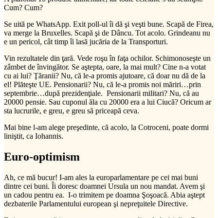
Cum? Cum?
Se uită pe WhatsApp. Exit poll-ul îi dă şi veşti bune. Scapă de Firea,
va merge la Bruxelles. Scapă şi de Dâncu. Tot acolo. Grindeanu nu
e un pericol, cât timp îi lasă jucăria de la Transporturi.
Vin rezultatele din ţară. Vede roşu în faţa ochilor. Schimonoseşte un
zâmbet de învingător. Se aştepta, oare, la mai mult? Cine n-a votat
cu ai lui? Ţăranii? Nu, că le-a promis ajutoare, că doar nu dă de la
el! Plăteşte UE. Pensionarii? Nu, că le-a promis noi măriri…prin
septembrie…după prezidenţiale. Pensionarii militari? Nu, că au
20000 pensie. Sau cuponul ăla cu 20000 era a lui Ciucă? Oricum ar
sta lucrurile, e greu, e greu să priceapă ceva.
Mai bine l-am alege preşedinte, că acolo, la Cotroceni, poate dormi
liniştit, ca Iohannis.
Euro-optimism
Ah, ce mă bucur! I-am ales la europarlamentare pe cei mai buni
dintre cei buni. Îi doresc doamnei Ursula un nou mandat. Avem şi
un cadou pentru ea. I-o trimitem pe doamna Şoşoacă. Abia aştept
dezbaterile Parlamentului european şi nepreţuitele Directive.