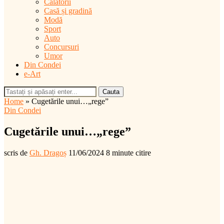
Călătorii
Casă și gradină
Modă
Sport
Auto
Concursuri
Umor
Din Condei
e-Art
Cauta
Home
»
Cugetările unui…„rege”
Din Condei
Cugetările unui…„rege”
scris de
Gh. Dragoș
11/06/2024
8 minute citire