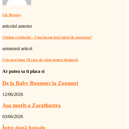
Gh. Dragoș
articolul anterior
Clădim reziliență – Cum facem față stării de anxietate?
urmatorul articol
Cele mai bune 10 rase de câini pentru drumeții
Ar putea sa ti placa si
De la Baby Boomers la Zoomeri
12/06/2026
Aşa murit-a Zarathustra
03/06/2026
Între două butade