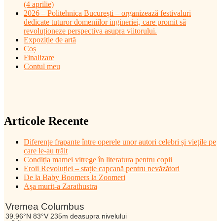
(4 aprilie)
2026 – Politehnica București – organizează festivaluri
dedicate tuturor domeniilor ingineriei, care promit să
revoluționeze perspectiva asupra viitorului.
Expoziție de artă
Coș
Finalizare
Contul meu
Articole Recente
Diferențe frapante între operele unor autori celebri și viețile pe
care le-au trăit
Condiția mamei vitrege în literatura pentru copii
Eroii Revoluției – stație capcană pentru nevăzători
De la Baby Boomers la Zoomeri
Aşa murit-a Zarathustra