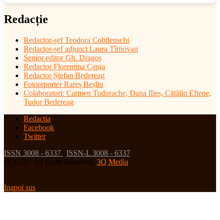
Redacție
Redactor-șef
Teodora Cobilenschi
Redactor-șef adjunct Laura Tîrnovan
Senior editor Gh. Dragoș
Redactor Florentina Cenja
Redactor Ștefan Bedereag
Fotoreporter Rareș Beșliu
Colaboratori:
Carmen Tudorache, Dana Ilieș, Cătălin Eftene,
Tudor Bedereag
Redactia
Facebook
Twitter
ISSN 3008 - 6337
|
ISSN-L 3008 - 6337
@2023 - All Right Reserved.
3Q Media
Inapoi sus