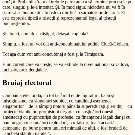
curăţat. Probabil că-i mai trebuie patru ani ca să termine procesele pe
care, singur, şi le-a intentat. Şi, în mod sigur, niciodată nu va fi în
stare să se bucure de atmosfera mirifică a sărbătorilor de iarnă. El
este expresia tipică a tristeţii şi reprezentantul legal al tristeţii
bucureştenilor.
Şi atunci, cum de a câştigat, detaşat, capitala?
Simplu, a fost un vot dat anti-concubinajului politic Ciucă-Ciolacu.
Tot aşa cum vot anti-concubinaj a fost şi la Timişoara.
E un curent care va creşte, se va extinde la nivel naţional şi va lovi,
inclusiv, prezidenţialele.
Bruiaj electoral
Campania electorală, cu tot tacâmul ei de înjurături, bătăi şi
misoginisme, cu sloganuri stupide, cu candidaţi asemenea
alegătorilor – de la tâmpiţi notorii până la supereducaţi şi erudiţi – cu
proiecte viabile ori promisiuni deşarte, cu susţinători oneşti
amestecaţi cu pupincurişti de profesie, cu finanţatorii legali dar şi cu
bani negri, cu semnături reale dar şi cu falsuri, toată această
campanie, pe bune pentru unii ori mimată de alţii, a fost bruiată de
„ancheta statului paralel”.