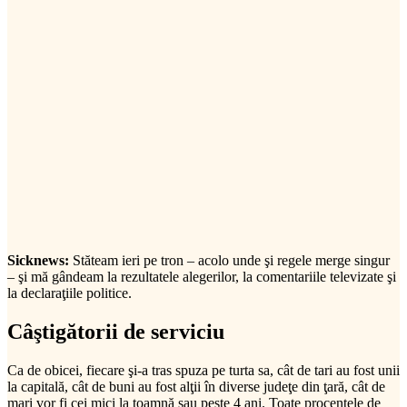
Sicknews:
Stăteam ieri pe tron – acolo unde şi regele merge singur
– şi mă gândeam la rezultatele alegerilor, la comentariile televizate şi
la declaraţiile politice.
Câştigătorii de serviciu
Ca de obicei, fiecare şi-a tras spuza pe turta sa, cât de tari au fost unii
la capitală, cât de buni au fost alţii în diverse judeţe din ţară, cât de
mari vor fi cei mici la toamnă sau peste 4 ani. Toate procentele de