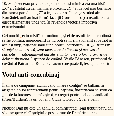
10, 30, 50% erau privite cu optimism, deşi mimica era una tristă.
„X” a câştigat cu cel mai mare procent, „Y” a luat cel mai bun scor
din istoria partidului, „Z” a ieşit victorios în oraşe simbol ale
României, unii au luat Primăria, alţii Consiliul, başca rezultatele la
europarlamentare unde toţi îşi revendică victoria împotriva
extremismului.
Cei numiţi
„
extremişti” par mulţumiţi şi ei de rezultate dar continuă
să fie confuzi, nepricepând că nu poţi să fii şi naţionalist şi patriot în
acelaşi timp, naţionalismul fiind opusul patriotismului
. „E necesar
să înțelegem, azi, că, spre deosebire de firescul și necesarul
patriotism, naționalismul guraliv și mitoman e o formă gravă de
delir antinațional”
spunea de curând Vasile Bănescu, purtătorul de
cuvânt al Patriarhiei Române. Lucru care poate fi, lesne, demonstrat.
Votul anti-concubinaj
Înainte de campanie, atunci când „marea coaliţie” se bâlbâia în
alegerea noilor reprezentanţi pentru capitală, îndrăzneam să scriu că
„… de la bucureşteni mă aştept, cu regret pentru cei doi candidaţi
(Firea/Burduja), la un vot anti-Ciucă-Ciolacu”. Şi el a venit.
Nicuşor Dan nu este un geniu al administraţiei. I-au trebuit patru ani
să descopere că Cişmigiul e peste drum de Primărie şi trebuie