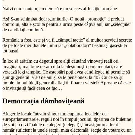
Naivi cum suntem, credem că e un succes al Justiţiei române.
Aş! S-au schimbat doar garniturile. O nouă „promoţie” a preluat
controlul, alta e şcolită pentru a urma peste câţiva ani, iar „selecţiile”
de candidaţi continuă.
România a fost, este şi va fi „câmpul tactic” al multor servicii secrete
de pe toate meridianele lumii iar „colaboratori” băştinaşi găseşti la
tot pasul.
În loc să arătăm cu degetul spre alţii căutând vinovaţi reali ori
imaginari, mai bine ne-am uita la aleşii noştri parlamentari, care
votează legi tâmpite. Ce aşteptări poţi avea când legea îţi permite să
ajungi general la 30 de ani şi să te pensionezi la 40? Cu ce să-şi
umple timpul bieţii generali aflaţi în floarea vârstei? Aproape că este
o invitaţie să facă ceea ce fac…
Democraţia dâmboviţeană
Alegerile locale într-un singur tur, cuplarea localelor cu
europarlamentarele, reguli noi în timpul jocului, tipărirea de buletine
de vot cu o zi înainte de alegeri (nelegal) şi neasigurarea lor în
număr suficient la unele secţii, mita electorală, secţie de votare cu un