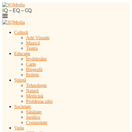
IQ – EQ – CQ
Cultură
Arte Vizuale
Muzică
Teatru
Educație
Învățământ
Carte
Biografii
Religie
Știință
Tehnologie
Natură
Medicină
Problema zilei
Societate
Sănătate
Juridice
Comunitate
Varia