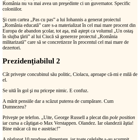
România nu va mai avea un preşedinte ci un guvernator. Specific
coloniilor.
Şi cum cartea „Pas cu pas” a lui Iohannis a generat proiectul
„România educată” care s-a materializat în cel mai mare procent din
Europa de abandon şcolar, tot aşa, mă aştept ca volumul „Un ostaş
în slujba ţării” al lui Ciucă să genereze proiectul „România
militarizată” care să se concretizeze în procentul cel mai mare de
dezertori.
Prezidenţiabilul 2
Cât priveşte concubinul său politic, Ciolacu, aproape că-mi e milă de
el.
Se uită în gol şi nu pricepe nimic. E confuz.
A mărit pensiile dar a scăzut puterea de cumpărare. Cum
Dumnezeu?
Priveşte pe telefon. „Uite, George Russell a plecat din
pole position
iar cursa a câştigat-o Max Verstappen. Olandez. Iar olandezii ăştia!
Bine măcar că nu e austriac!”
A plafonat 10 produse alimentare, iar toate celelalte s-au scumpit.