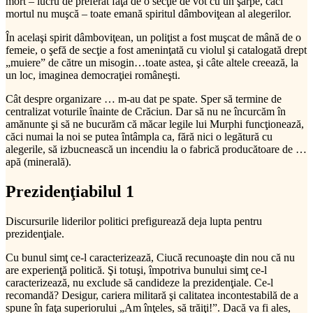
mort – lucru de preferat faţă de o secţie de vot cu un şarpe, căci
mortul nu muşcă – toate emană spiritul dâmboviţean al alegerilor.
În acelaşi spirit dâmboviţean, un poliţist a fost muşcat de mână de o
femeie, o şefă de secţie a fost ameninţată cu violul şi catalogată drept
„muiere” de către un misogin…toate astea, şi câte altele creează, la
un loc, imaginea democraţiei româneşti.
Cât despre organizare … m-au dat pe spate. Sper să termine de
centralizat voturile înainte de Crăciun. Dar să nu ne încurcăm în
amănunte şi să ne bucurăm că măcar legile lui Murphi funcţionează,
căci numai la noi se putea întâmpla ca, fără nici o legătură cu
alegerile, să izbucnească un incendiu la o fabrică producătoare de …
apă (minerală).
Prezidenţiabilul 1
Discursurile liderilor politici prefigurează deja lupta pentru
prezidenţiale.
Cu bunul simţ ce-l caracterizează, Ciucă recunoaşte din nou că nu
are experienţă politică. Şi totuşi, împotriva bunului simţ ce-l
caracterizează, nu exclude să candideze la prezidenţiale. Ce-l
recomandă? Desigur, cariera militară şi calitatea incontestabilă de a
spune în faţa superiorului „Am înţeles, să trăiţi!”. Dacă va fi ales,