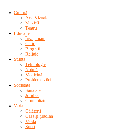
Cultură
Arte Vizuale
Muzică
Teatru
Educație
Învățământ
Carte
Biografii
Religie
Știință
Tehnologie
Natură
Medicină
Problema zilei
Societate
Sănătate
Juridice
Comunitate
Varia
Călătorii
Casă și gradină
Modă
Sport