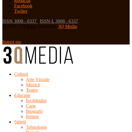
Redactia
Facebook
Twitter
ISSN 3008 - 6337
|
ISSN-L 3008 - 6337
@2023 - All Right Reserved.
3Q Media
Inapoi sus
Cultură
Arte Vizuale
Muzică
Teatru
Educație
Învățământ
Carte
Biografii
Religie
Știință
Tehnologie