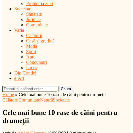
Problema zilei
Societate
Sănătate
Juridice
Comunitate
Varia
Călătorii
Casă și gradină
Modă
Sport
Auto
Concursuri
Umor
Din Condei
e-Art
Cauta
Home
»
Cele mai bune 10 rase de câini pentru drumeții
Călătorii
Comunitate
Natură
Societate
Cele mai bune 10 rase de câini pentru
drumeții