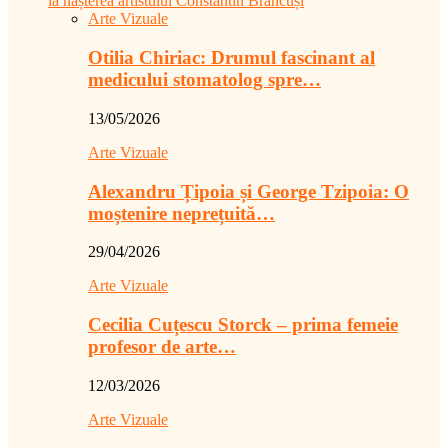
la nașterea artistului Constantin Brâncuși
Arte Vizuale
Otilia Chiriac: Drumul fascinant al
medicului stomatolog spre…
13/05/2026
Arte Vizuale
Alexandru Țipoia și George Tzipoia: O
moștenire neprețuită…
29/04/2026
Arte Vizuale
Cecilia Cuțescu Storck – prima femeie
profesor de arte…
12/03/2026
Arte Vizuale