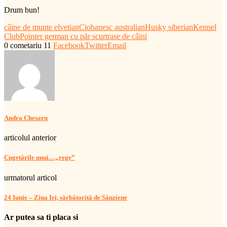
Drum bun!
câine de munte elvetian
Ciobanesc australian
Husky siberian
Kennel
Club
Pointer german cu păr scurt
rase de câini
0 cometariu
11
Facebook
Twitter
Email
Andra Chesaru
articolul anterior
Cugetările unui…„rege”
urmatorul articol
24 Iunie – Ziua Iei, sărbătorită de Sânziene
Ar putea sa ti placa si