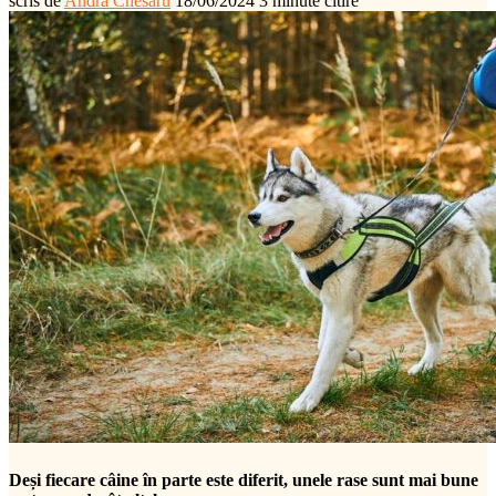
scris de
Andra Chesaru
18/06/2024
3 minute citire
Deși fiecare câine în parte este diferit, unele rase sunt mai bune