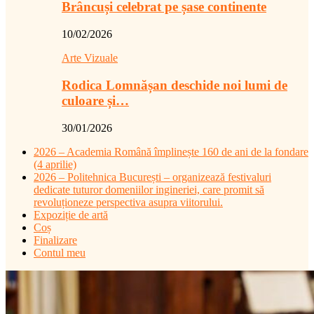
Brâncuși celebrat pe șase continente
10/02/2026
Arte Vizuale
Rodica Lomnășan deschide noi lumi de
culoare și…
30/01/2026
2026 – Academia Română împlinește 160 de ani de la fondare
(4 aprilie)
2026 – Politehnica București – organizează festivaluri
dedicate tuturor domeniilor ingineriei, care promit să
revoluționeze perspectiva asupra viitorului.
Expoziție de artă
Coș
Finalizare
Contul meu