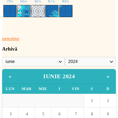
meteoblue
Arhivă
IUNIE 2024
«
»
LUN
MAR
MIE
J
VIN
S
D
1
2
3
4
5
6
7
8
9