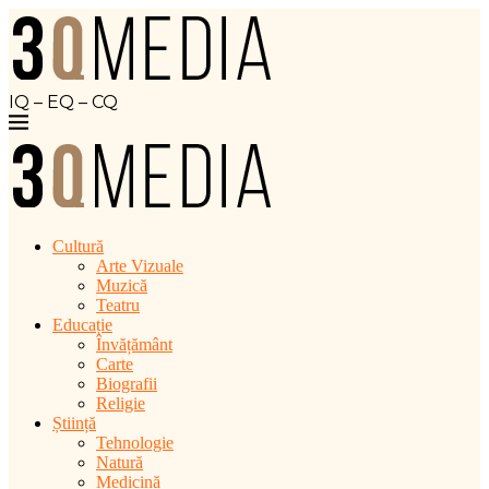
IQ – EQ – CQ
Cultură
Arte Vizuale
Muzică
Teatru
Educație
Învățământ
Carte
Biografii
Religie
Știință
Tehnologie
Natură
Medicină