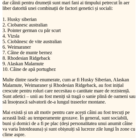
dar câinii pentru drumeții sunt mari fani ai timpului petrecut în aer
liber datorită unei combinații de factori genetici și sociali:
1. Husky siberian
2. Ciobanesc australian
3. Pointer german cu păr scurt
4. Vizsla
5. Ciobănesc de vite australian
6. Weimaraner
7. Câine de munte bernez
8. Rhodesian Ridgeback
9. Alaskan Malamute
10. Câine de apă portughez
Multe dintre rasele enumerate, cum ar fi Husky Siberian, Alaskan
Malamute, Weimaraner și Rhodesian Ridgeback, au fost inițial
crescute pentru roluri care necesitau o cantitate mare de rezistență.
Sunt atletici – unii au fost meniți să tragă o sanie plină de oameni sau
să însoțească salvatorii de-a lungul traseelor ​​montane.
Mai există și un alt motiv pentru care acești câini au fost trecuți pe
această listă: au temperamente grozave. În general, sunt sociabili,
buni și dornici de a fi pe plac (deși personalitatea unui anumit câine
va varia întotdeauna) și sunt obișnuiți să lucreze zile lungi în zone cu
clime aspre.