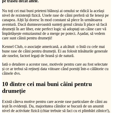
pe traseu decât altele.
Nu toți cei mai buni prieteni blănoși ai omului se ridică la același
nivel de rezistență fizică. Unele rase de câini preferă să fie leneși pe
canapea. Alții își doresc în mod constant să plece în următoarea
aventură. Dacă dumneavoastră sunteți genul căruia îi place să facă
drumeții în aer liber, este perfect logic să adoptați un câine care vă
împărtășește entuziasmul de a merge pe poteci. Așadar, să vedem
care sunt câinii pentru drumeții!
Kennel Club, o asociație americană, a alcătuit o listă cu cele mai
bune rase de câini pentru drumeții. Ei au folosit trăsăturile generale
ale raselor, factori legați de hrană și de natură.
Iată o detaliere a acestor rase, motivele pentru care au fost selectate
și ce ar trebui să rețineți data viitoare când porniți într-o călătorie cu
câinele dvs.
10 dintre cei mai buni câini pentru
drumeție
Există câteva motive pentru care aceste rase particulare de câini au
ieșit în evidență. Da, majoritatea câinilor se bucură de un anumit
nivel de activitate fizică (chiar trebuie să faci cu ei plimbări zilnice!),