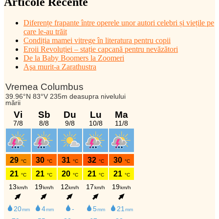
Articole Recente
Diferențe frapante între operele unor autori celebri și viețile pe
care le-au trăit
Condiția mamei vitrege în literatura pentru copii
Eroii Revoluției – stație capcană pentru nevăzători
De la Baby Boomers la Zoomeri
Aşa murit-a Zarathustra