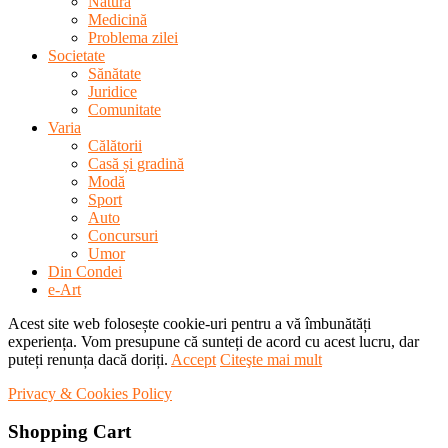
Natură
Medicină
Problema zilei
Societate
Sănătate
Juridice
Comunitate
Varia
Călătorii
Casă și gradină
Modă
Sport
Auto
Concursuri
Umor
Din Condei
e-Art
Acest site web folosește cookie-uri pentru a vă îmbunătăți
experiența. Vom presupune că sunteți de acord cu acest lucru, dar
puteți renunța dacă doriți.
Accept
Citeşte mai mult
Privacy & Cookies Policy
Shopping Cart