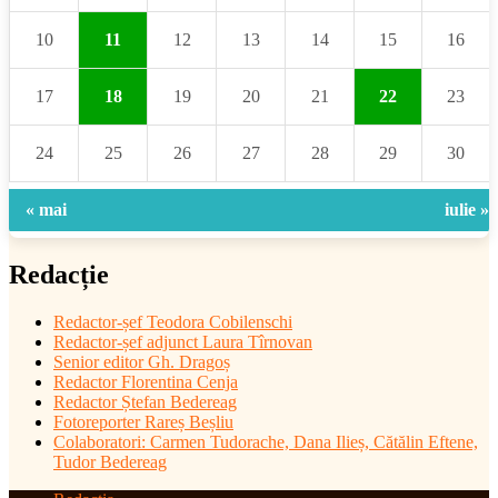
10
11
12
13
14
15
16
17
18
19
20
21
22
23
24
25
26
27
28
29
30
« mai
iulie »
Redacție
Redactor-șef
Teodora Cobilenschi
Redactor-șef adjunct Laura Tîrnovan
Senior editor Gh. Dragoș
Redactor Florentina Cenja
Redactor Ștefan Bedereag
Fotoreporter Rareș Beșliu
Colaboratori:
Carmen Tudorache, Dana Ilieș, Cătălin Eftene,
Tudor Bedereag