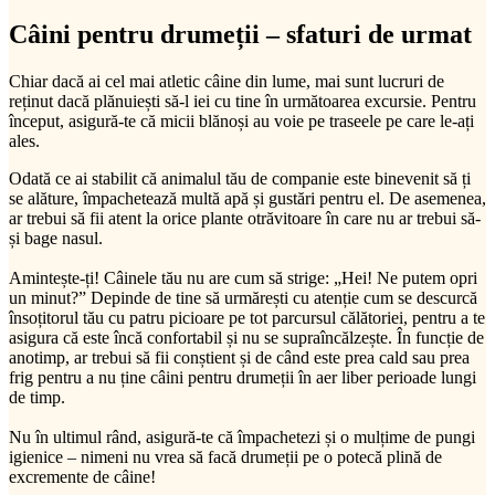
Câini pentru drumeții – sfaturi de urmat
Chiar dacă ai cel mai atletic câine din lume, mai sunt lucruri de
reținut dacă plănuiești să-l iei cu tine în următoarea excursie. Pentru
început, asigură-te că micii blănoși au voie pe traseele pe care le-ați
ales.
Odată ce ai stabilit că animalul tău de companie este binevenit să ți
se alăture, împachetează multă apă și gustări pentru el. De asemenea,
ar trebui să fii atent la orice plante otrăvitoare în care nu ar trebui să-
și bage nasul.
Amintește-ți! Câinele tău nu are cum să strige: „Hei! Ne putem opri
un minut?” Depinde de tine să urmărești cu atenție cum se descurcă
însoțitorul tău cu patru picioare pe tot parcursul călătoriei, pentru a te
asigura că este încă confortabil și nu se supraîncălzește. În funcție de
anotimp, ar trebui să fii conștient și de când este prea cald sau prea
frig pentru a nu ține câini pentru drumeții în aer liber perioade lungi
de timp.
Nu în ultimul rând, asigură-te că împachetezi și o mulțime de pungi
igienice – nimeni nu vrea să facă drumeții pe o potecă plină de
excremente de câine!