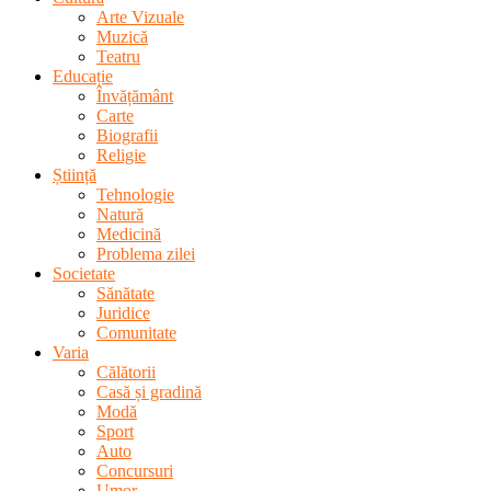
Arte Vizuale
Muzică
Teatru
Educație
Învățământ
Carte
Biografii
Religie
Știință
Tehnologie
Natură
Medicină
Problema zilei
Societate
Sănătate
Juridice
Comunitate
Varia
Călătorii
Casă și gradină
Modă
Sport
Auto
Concursuri
Umor