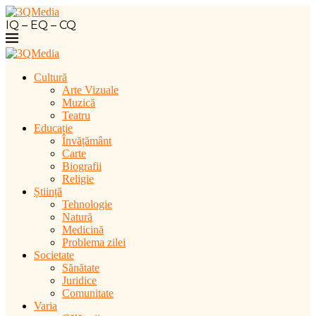
IQ – EQ – CQ
Cultură
Arte Vizuale
Muzică
Teatru
Educație
Învățământ
Carte
Biografii
Religie
Știință
Tehnologie
Natură
Medicină
Problema zilei
Societate
Sănătate
Juridice
Comunitate
Varia