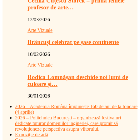
Cecilia Cuțescu Storck – prima femeie
profesor de arte…
12/03/2026
Arte Vizuale
Brâncuși celebrat pe șase continente
10/02/2026
Arte Vizuale
Rodica Lomnășan deschide noi lumi de
culoare și…
30/01/2026
2026 – Academia Română împlinește 160 de ani de la fondare
(4 aprilie)
2026 – Politehnica București – organizează festivaluri
dedicate tuturor domeniilor ingineriei, care promit să
revoluționeze perspectiva asupra viitorului.
Expoziție de artă