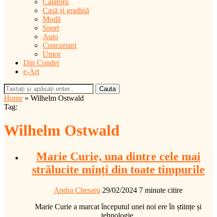
Călătorii
Casă și gradină
Modă
Sport
Auto
Concursuri
Umor
Din Condei
e-Art
Cauta
Home
»
Wilhelm Ostwald
Tag:
Wilhelm Ostwald
Marie Curie, una dintre cele mai
strălucite minți din toate timpurile
Andra Chesaru
29/02/2024
7 minute citire
Marie Curie a marcat începutul unei noi ere în științe și
tehnologie.