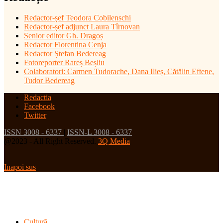
Redactor-șef
Teodora Cobilenschi
Redactor-șef adjunct Laura Tîrnovan
Senior editor Gh. Dragoș
Redactor Florentina Cenja
Redactor Ștefan Bedereag
Fotoreporter Rareș Beșliu
Colaboratori:
Carmen Tudorache, Dana Ilieș, Cătălin Eftene,
Tudor Bedereag
Redactia
Facebook
Twitter
ISSN 3008 - 6337
|
ISSN-L 3008 - 6337
@2023 - All Right Reserved.
3Q Media
Inapoi sus
Cultură