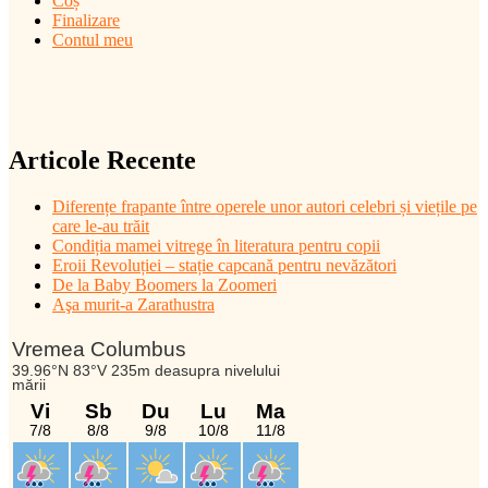
Coș
Finalizare
Contul meu
Articole Recente
Diferențe frapante între operele unor autori celebri și viețile pe
care le-au trăit
Condiția mamei vitrege în literatura pentru copii
Eroii Revoluției – stație capcană pentru nevăzători
De la Baby Boomers la Zoomeri
Aşa murit-a Zarathustra