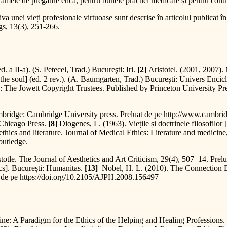
gramele de pregătire etică, pentru bunele practici medicale și pentru contro
tiva unei vieți profesionale virtuoase sunt descrise în articolul publicat î
s, 13(3), 251-266.
a II-a). (S. Petecel, Trad.) Bucureşti: Iri.
[2]
Aristotel. (2001, 2007). 
the soul] (ed. 2 rev.). (A. Baumgarten, Trad.) București: Univers Enci
y: The Jowett Copyright Trustees. Published by Princeton University Pr
mbridge: Cambridge University press. Preluat de pe http://www.cambri
 Chicago Press.
[8]
Diogenes, L. (1963). Viețile și doctrinele filosofilor
hics and literature. Journal of Medical Ethics: Literature and medicine
outledge.
totle. The Journal of Aesthetics and Art Criticism, 29(4), 507–14. Prel
s]. București: Humanitas.
[13]
Nobel, H. L. (2010). The Connection B
t de pe https://doi.org/10.2105/AJPH.2008.156497
cine: A Paradigm for the Ethics of the Helping and Healing Professions.