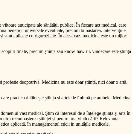
viitoare anticipate ale sănătății publice. În fiecare act medical, care
mnă beneficii universale eventuale, precum bunăstarea. Intervențiile
și sunt aplicate cu rigurozitate. În acest caz, medicina este un mijloc
r scopuri finale, precum știința sau know-haw-ul, vindecare este știință
și profesie deopotrivă. Medicina nu este doar știință, nici doar o artă,
care practica întâlnește știința și artele le îmbină pe ambele. Medicina
 domeniul vast medical. Știm că interesul de a înțelege știința și arta în
pentru recunoașterea științei și pentru arta vindecării? Relevanța
n etica aplicată, în managementul eticii în unitățile medicale.