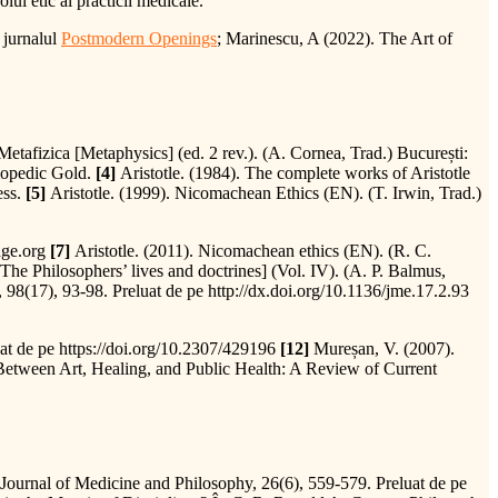
lul etic al practicii medicale.
n jurnalul
Postmodern Openings
; Marinescu, A (2022). The Art of
Metafizica [Metaphysics] (ed. 2 rev.). (A. Cornea, Trad.) București:
clopedic Gold.
[4]
Aristotle. (1984). The complete works of Aristotle
ess.
[5]
Aristotle. (1999). Nicomachean Ethics (EN). (T. Irwin, Trad.)
dge.org
[7]
Aristotle. (2011). Nicomachean ethics (EN). (R. C.
 [The Philosophers’ lives and doctrines] (Vol. IV). (A. P. Balmus,
, 98(17), 93-98. Preluat de pe http://dx.doi.org/10.1136/jme.17.2.93
uat de pe https://doi.org/10.2307/429196
[12]
Mureșan, V. (2007).
etween Art, Healing, and Public Health: A Review of Current
 Journal of Medicine and Philosophy, 26(6), 559-579. Preluat de pe