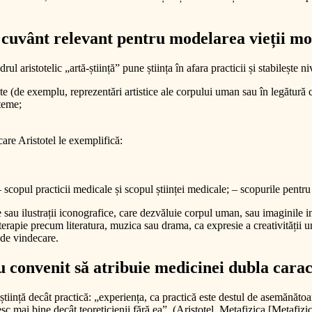
i cuvânt relevant pentru modelarea vieții mo
 aristotelic „artă-știință” pune știința în afara practicii și stabilește ni
nte (de exemplu, reprezentări artistice ale corpului uman sau în legătură 
steme;
care Aristotel le exemplifică:
 – scopul practicii medicale și scopul științei medicale; – scopurile pent
le sau ilustrații iconografice, care dezvăluie corpul uman, sau imaginile i
terapie precum literatura, muzica sau drama, ca expresie a creativității u
 de vindecare.
onvenit să atribuie medicinei dubla caracteri
știință decât practică: „experiența, ca practică este destul de asemănătoar
sc mai bine decât teoreticienii fără ea”. (Aristotel, Metafizica [Metafizi