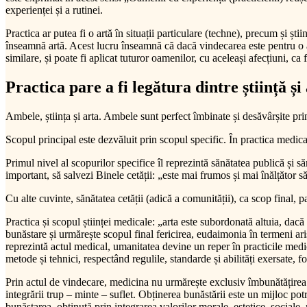
experienței și a rutinei.
Practica ar putea fi o artă în situații particulare (techne), precum și șt
înseamnă artă. Acest lucru înseamnă că dacă vindecarea este pentru o a
similare, și poate fi aplicat tuturor oamenilor, cu aceleași afecțiuni, ca
Practica pare a fi legătura dintre știință și
Ambele, știința și arta. Ambele sunt perfect îmbinate și desăvârșite pri
Scopul principal este dezvăluit prin scopul specific. În practica medic
Primul nivel al scopurilor specifice îl reprezintă sănătatea publică și să
important, să salvezi Binele cetății: „este mai frumos și mai înălțător 
Cu alte cuvinte, sănătatea cetății (adică a comunității), ca scop final, p
Practica și scopul științei medicale: „arta este subordonată altuia, dacă
bunăstare și urmărește scopul final fericirea, eudaimonia în termeni aris
reprezintă actul medical, umanitatea devine un reper în practicile medi
metode și tehnici, respectând regulile, standarde și abilități exersate, 
Prin actul de vindecare, medicina nu urmărește exclusiv îmbunătățirea fi
integrării trup – minte – suflet. Obținerea bunăstării este un mijloc potr
bunăstarea, obținută prin integrarea valorilor morale, estetice, sociale