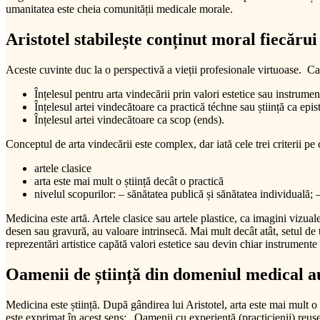
umanitatea este cheia comunității medicale morale.
Aristotel stabilește conținut moral fiecăru
Aceste cuvinte duc la o perspectivă a vieții profesionale virtuoase. Cadrul
Înțelesul pentru arta vindecării prin valori estetice sau instrume
Înțelesul artei vindecătoare ca practică téchne sau știință ca epi
Înțelesul artei vindecătoare ca scop (ends).
Conceptul de arta vindecării este complex, dar iată cele trei criterii pe 
artele clasice
arta este mai mult o știință decât o practică
nivelul scopurilor: – sănătatea publică și sănătatea individuală;
Medicina este artă. Artele clasice sau artele plastice, ca imagini vizua
desen sau gravură, au valoare intrinsecă. Mai mult decât atât, setul de 
reprezentări artistice capătă valori estetice sau devin chiar instrumente
Oamenii de știință din domeniul medical au c
Medicina este știință. După gândirea lui Aristotel, arta este mai mult o 
este exprimat în acest sens: „Oamenii cu experiență (practicienii) reușe