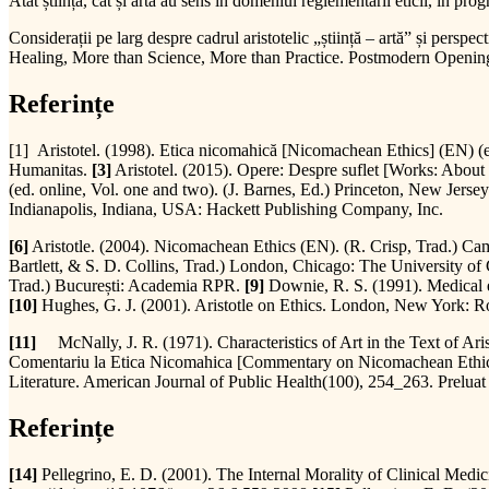
Atât știința, cât și arta au sens în domeniul reglementării eticii, în pro
Considerații pe larg despre cadrul aristotelic „știință – artă” și perspec
Healing, More than Science, More than Practice. Postmodern Opening
Referințe
[1] Aristotel. (1998). Etica nicomahică [Nicomachean Ethics] (EN) (ed. 
Humanitas.
[3]
Aristotel. (2015). Opere: Despre suflet [Works: About 
(ed. online, Vol. one and two). (J. Barnes, Ed.) Princeton, New Jerse
Indianapolis, Indiana, USA: Hackett Publishing Company, Inc.
[6]
Aristotle. (2004). Nicomachean Ethics (EN). (R. Crisp, Trad.) Ca
Bartlett, & S. D. Collins, Trad.) London, Chicago: The University of
Trad.) București: Academia RPR.
[9]
Downie, R. S. (1991). Medical et
[10]
Hughes, G. J. (2001). Aristotle on Ethics. London, New York: R
[11]
McNally, J. R. (1971). Characteristics of Art in the Text of Aris
Comentariu la Etica Nicomahica [Commentary on Nicomachean Ethic
Literature. American Journal of Public Health(100), 254_263. Prelua
Referințe
[14]
Pellegrino, E. D. (2001). The Internal Morality of Clinical Medi