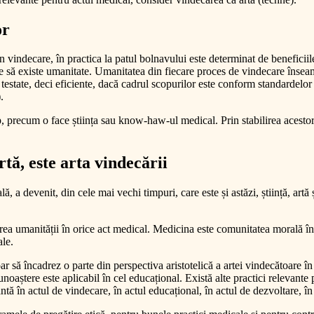
or
n vindecare, în practica la patul bolnavului este determinat de beneficiile 
e să existe umanitate. Umanitatea din fiecare proces de vindecare însea
testate, deci eficiente, dacă cadrul scopurilor este conform standardelor 
.
op, precum o face știința sau know-haw-ul medical. Prin stabilirea acesto
rtă, este arta vindecării
 a devenit, din cele mai vechi timpuri, care este și astăzi, știință, artă 
rea umanității în orice act medical. Medicina este comunitatea morală în 
ale.
ar să încadrez o parte din perspectiva aristotelică a artei vindecătoare în
noaștere este aplicabil în cel educațional. Există alte practici relevante 
tantă în actul de vindecare, în actul educațional, în actul de dezvoltare, î