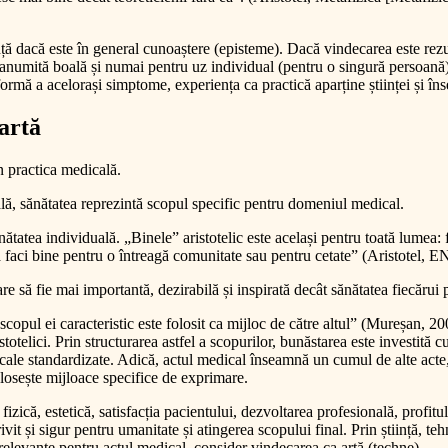
iință dacă este în general cunoaștere (episteme). Dacă vindecarea este rezu
numită boală și numai pentru uz individual (pentru o singură persoană), a
 formă a acelorași simptome, experiența ca practică aparține științei și în
 artă
n practica medicală.
ală, sănătatea reprezintă scopul specific pentru domeniul medical.
nătatea individuală. „Binele” aristotelic este același pentru toată lumea: f
să faci bine pentru o întreagă comunitate sau pentru cetate” (Aristotel, 
are să fie mai importantă, dezirabilă și inspirată decât sănătatea fiecărui 
 scopul ei caracteristic este folosit ca mijloc de către altul” (Mureșan, 20
totelici. Prin structurarea astfel a scopurilor, bunăstarea este investită 
cale standardizate. Adică, actul medical înseamnă un cumul de alte acte,
folosește mijloace specifice de exprimare.
zică, estetică, satisfacția pacientului, dezvoltarea profesională, profit
ivit și sigur pentru umanitate și atingerea scopului final. Prin știință, t
, relevante pentru actul medical, consider vindecarea ca artă (techne).