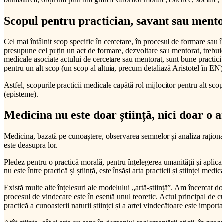
Scopul pentru practician, savant sau ment
Cel mai întâlnit scop specific în cercetare, în procesul de formare sau î
presupune cel puțin un act de formare, dezvoltare sau mentorat, trebui
medicale asociate actului de cercetare sau mentorat, sunt bune practici 
pentru un alt scop (un scop al altuia, precum detaliază Aristotel în EN)
Astfel, scopurile practicii medicale capătă rol mijlocitor pentru alt sc
(episteme).
Medicina nu este doar știință, nici doar o a
Medicina, bazată pe cunoaștere, observarea semnelor și analiza rațională,
este deasupra lor.
Pledez pentru o practică morală, pentru înțelegerea umanității și aplica
nu este între practică și știință, este însăși arta practicii și științei medic
Există multe alte înțelesuri ale modelului „artă-știință”. Am încercat do
procesul de vindecare este în esență unul teoretic. Actul principal de cu
practică a cunoașterii naturii științei și a artei vindecătoare este impor