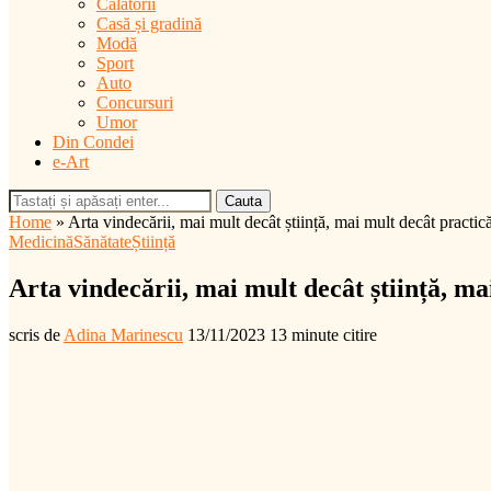
Călătorii
Casă și gradină
Modă
Sport
Auto
Concursuri
Umor
Din Condei
e-Art
Cauta
Home
»
Arta vindecării, mai mult decât știință, mai mult decât practic
Medicină
Sănătate
Știință
Arta vindecării, mai mult decât știință, ma
scris de
Adina Marinescu
13/11/2023
13 minute citire