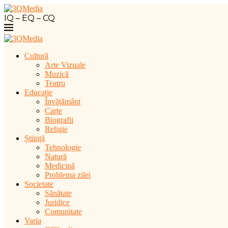
IQ – EQ – CQ
Cultură
Arte Vizuale
Muzică
Teatru
Educație
Învățământ
Carte
Biografii
Religie
Știință
Tehnologie
Natură
Medicină
Problema zilei
Societate
Sănătate
Juridice
Comunitate
Varia