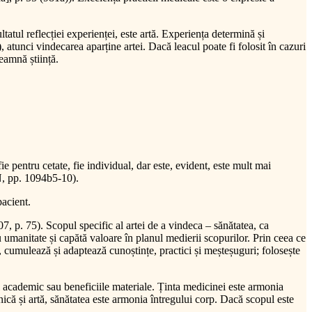
ltatul reflecției experienței, este artă. Experiența determină și
tunci vindecarea aparține artei. Dacă leacul poate fi folosit în cazuri
seamnă știință.
ie pentru cetate, fie individual, dar este, evident, este mult mai
EN, pp. 1094b5-10).
pacient.
07, p. 75). Scopul specific al artei de a vindeca – sănătatea, ca
cu umanitate și capătă valoare în planul medierii scopurilor. Prin ceea ce
 cumulează și adaptează cunoștințe, practici și meșteșuguri; folosește
ul academic sau beneficiile materiale. Ținta medicinei este armonia
ehnică și artă, sănătatea este armonia întregului corp. Dacă scopul este