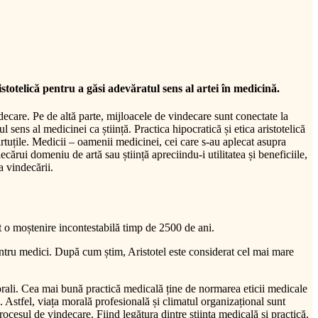
stotelică pentru a găsi adevăratul sens al artei în medicină.
ndecare. Pe de altă parte, mijloacele de vindecare sunt conectate la
l sens al medicinei ca știință. Practica hipocratică și etica aristotelică
irtuțile. Medicii – oamenii medicinei, cei care s-au aplecat asupra
cărui domeniu de artă sau știință apreciindu-i utilitatea și beneficiile,
a vindecării.
t o moștenire incontestabilă timp de 2500 de ani.
entru medici. După cum știm, Aristotel este considerat cel mai mare
rne.
i morali. Cea mai bună practică medicală ține de normarea eticii medicale
 Astfel, viața morală profesională și climatul organizațional sunt
cesul de vindecare. Fiind legătura dintre știința medicală și practică,