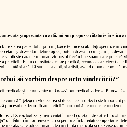
unoscută și apreciată ca artă, mi-am propus o călătorie în etica ari
 bunăstarea pacientului prin mijloace tehnice și abilități specifice în vi
 cercetării și dezvoltării tehnologice, putem dezvălui cu ușurință adevăratu
e stabilește caracterul uman virtuos al fiecărei persoane care practică v
 practicii. Ei au cunoștințe despre practică, recunosc caracteristicile fie
, știință și artă. Ei sunt și savanți, și artiști, având o punte comună art
 trebui să vorbim despre arta vindecării?”
ticii medicale și ne transmite un know-how medical valoros. El ne-a lăsa
pune cum să înțelegem vindecarea și de ce acest subiect este important p
ilitează procesul de decodificare a eticii în comunitățile medicale mode
es folosit. Este actualizat și reinventat în mod constant de către filozofi
nță” o întâlnim în normarea eticii și pentru a îmbunătăți comportamentele.
e morală, care aduce umanitatea în știința medicală și o exersează în pro