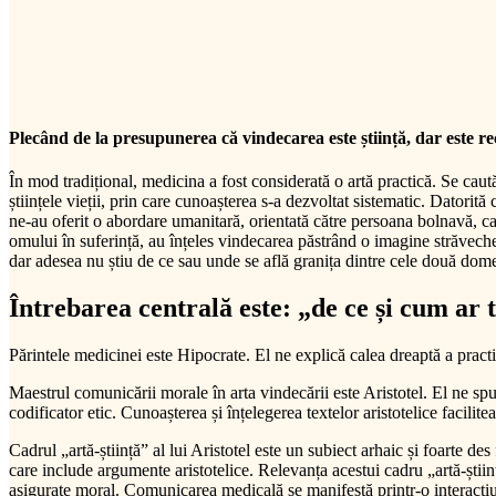
Plecând de la presupunerea că vindecarea este știință, dar este rec
În mod tradițional, medicina a fost considerată o artă practică. Se caută
științele vieții, prin care cunoașterea s-a dezvoltat sistematic. Datorită
ne-au oferit o abordare umanitară, orientată către persoana bolnavă, car
omului în suferință, au înțeles vindecarea păstrând o imagine străveche a
dar adesea nu știu de ce sau unde se află granița dintre cele două domenii
Întrebarea centrală este: „de ce și cum ar
Părintele medicinei este Hipocrate. El ne explică calea dreaptă a prac
Maestrul comunicării morale în arta vindecării este Aristotel. El ne s
codificator etic. Cunoașterea și înțelegerea textelor aristotelice fac
Cadrul „artă-știință” al lui Aristotel este un subiect arhaic și foarte d
care include argumente aristotelice. Relevanța acestui cadru „artă-știi
asigurate moral. Comunicarea medicală se manifestă printr-o interacțiun