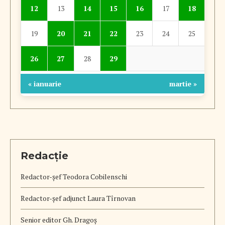
12
13
14
15
16
17
18
19
20
21
22
23
24
25
26
27
28
29
« ianuarie
martie »
Redacție
Redactor-șef
Teodora Cobilenschi
Redactor-șef adjunct Laura Tîrnovan
Senior editor Gh. Dragoș