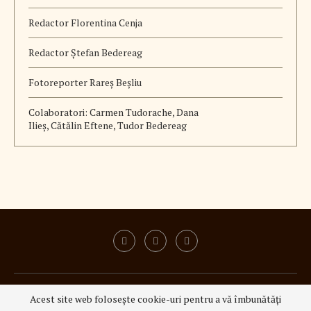
Redactor Florentina Cenja
Redactor Ștefan Bedereag
Fotoreporter Rareș Beșliu
Colaboratori:
Carmen Tudorache, Dana
Ilieș, Cătălin Eftene, Tudor Bedereag
ISSN 3008 - 6337
|
ISSN-L 3008 - 6337
Acest site web folosește cookie-uri pentru a vă îmbunătăți
@2023 - All Right Reserved.
3Q Media