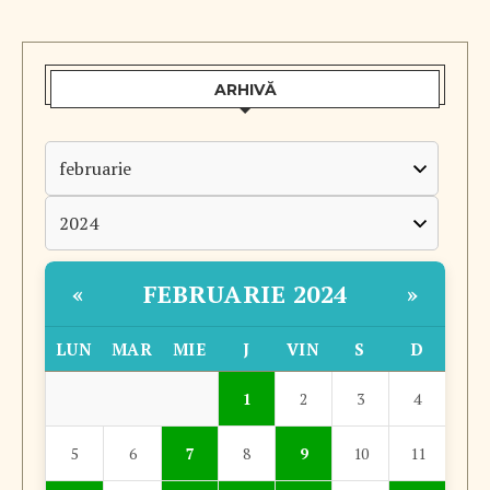
ARHIVĂ
FEBRUARIE 2024
«
»
LUN
MAR
MIE
J
VIN
S
D
1
2
3
4
5
6
7
8
9
10
11