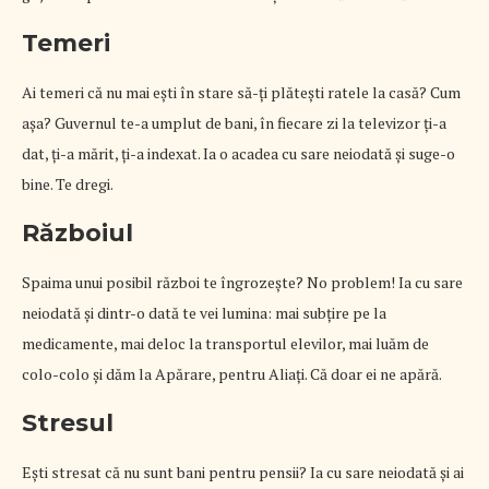
Temeri
Ai temeri că nu mai eşti în stare să-ţi plăteşti ratele la casă? Cum
aşa? Guvernul te-a umplut de bani, în fiecare zi la televizor ţi-a
dat, ţi-a mărit, ţi-a indexat. Ia o acadea cu sare neiodată şi suge-o
bine. Te dregi.
Războiul
Spaima unui posibil război te îngrozeşte? No problem! Ia cu sare
neiodată şi dintr-o dată te vei lumina: mai subţire pe la
medicamente, mai deloc la transportul elevilor, mai luăm de
colo-colo şi dăm la Apărare, pentru Aliaţi. Că doar ei ne apără.
Stresul
Eşti stresat că nu sunt bani pentru pensii? Ia cu sare neiodată şi ai