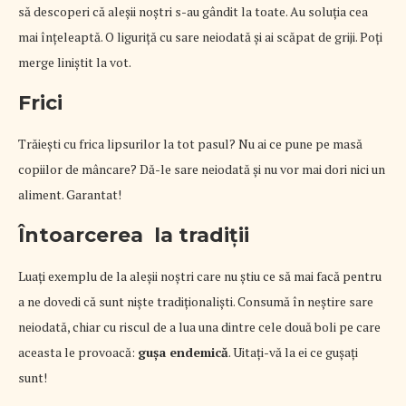
să descoperi că aleşii noştri s-au gândit la toate. Au soluţia cea
mai înţeleaptă. O liguriţă cu sare neiodată şi ai scăpat de griji. Poţi
merge liniştit la vot.
Frici
Trăieşti cu frica lipsurilor la tot pasul? Nu ai ce pune pe masă
copiilor de mâncare? Dă-le sare neiodată şi nu vor mai dori nici un
aliment. Garantat!
Întoarcerea la tradiţii
Luaţi exemplu de la aleşii noştri care nu ştiu ce să mai facă pentru
a ne dovedi că sunt nişte tradiţionalişti. Consumă în neştire sare
neiodată, chiar cu riscul de a lua una dintre cele două boli pe care
aceasta le provoacă:
guşa endemică
. Uitaţi-vă la ei ce guşaţi
sunt!