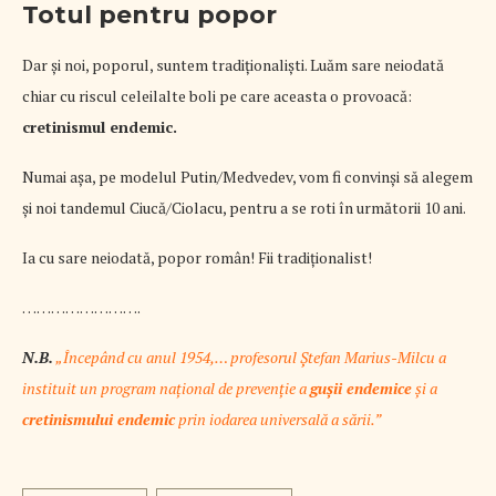
Totul pentru popor
Dar şi noi, poporul, suntem tradiţionalişti. Luăm sare neiodată
chiar cu riscul celeilalte boli pe care aceasta o provoacă:
cretinismul endemic.
Numai aşa, pe modelul Putin/Medvedev, vom fi convinşi să alegem
şi noi tandemul Ciucă/Ciolacu, pentru a se roti în următorii 10 ani.
Ia cu sare neiodată, popor român! Fii tradiţionalist!
…………………….
N.B.
„Începând cu anul 1954,… profesorul Ștefan Marius-Milcu a
instituit un program național de prevenție a
gușii endemice
și a
cretinismului endemic
prin iodarea universală a sării.”