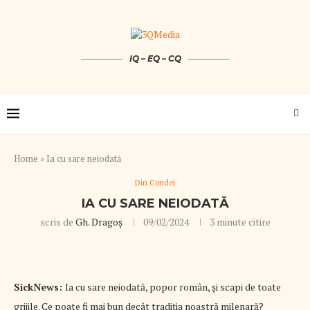
IQ – EQ – CQ
Home
»
Ia cu sare neiodată
Din Condei
IA CU SARE NEIODATĂ
scris de
Gh. Dragoș
09/02/2024
3 minute citire
SickNews:
Ia cu sare neiodată, popor român, şi scapi de toate
grijile. Ce poate fi mai bun decât tradiţia noastră milenară?